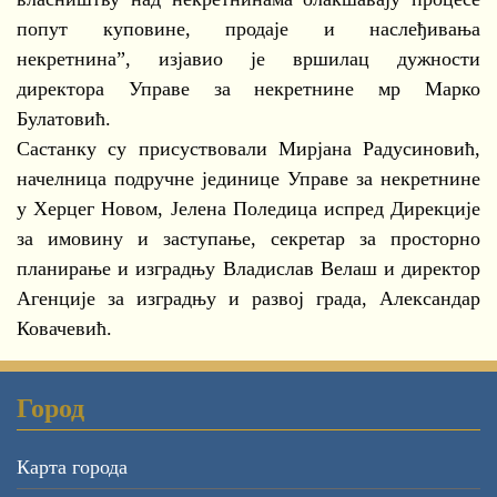
попут куповине, продаје и наслеђивања
некретнина”, изјавио је вршилац дужности
директора Управе за некретнине мр Марко
Булатовић.
Састанку су присуствовали Мирјана Радусиновић,
начелница подручне јединице Управе за некретнине
у Херцег Новом, Јелена Поледица испред Дирекције
за имовину и заступање, секретар за просторно
планирање и изградњу Владислав Велаш и директор
Агенције за изградњу и развој града, Александар
Ковачевић.
Город
Карта города