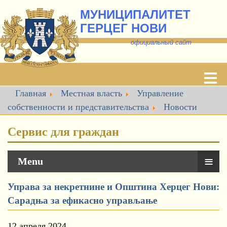
МУНИЦИПАЛИТЕТ
ГЕРЦЕГ НОВИ
о
фициальный сайт
Главная
Местная власть
Управление
собственности и представительства
Новости
Сервис для граждан
≡
Menu
Управа за некретнине и Општина Херцег Нови:
Сарадња за ефикасно управљање
12 апреля 2024