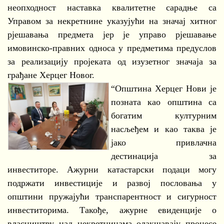
неопходност наставка квалитетне сарадње са
Управом за некретнине указујући на значај хитног
рјешавања предмета јер је управо рјешавање
имовинско-правних односа у предметима предуслов
за реализацију пројеката од изузетног значаја за
грађане Херцег Новог.
“Општина Херцег Нови је
позната као општина са
богатим културним
насљеђем и као таква је
јако привлачна
дестинација за
инвеститоре. Ажурни катастарски подаци могу
подржати инвестиције и развој пословања у
општини пружајући транспарентност и сигурност
инвеститорима. Такође, ажурне евиденције о
власништву над некретнинама олакшавају процесе