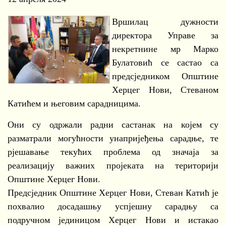
Вршилац дужности
директора Управе за
некретнине мр Марко
Булатовић се састао са
предсједником Општине
Херцег Нови, Стеваном
Катићем и његовим сарадницима.
Они су одржали радни састанак на којем су
разматрали могућности унапријеђења сарадње, те
рјешавање текућих проблема од значаја за
реализацију важних пројеката на територији
Општине Херцег Нови.
Предсједник Општине Херцег Нови, Стеван Катић је
похвалио досадашњу успјешну сарадњу са
подручном јединицом Херцег Нови и истакао