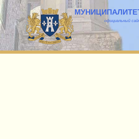
МУНИЦИПАЛИТЕТ
о
фициальный са