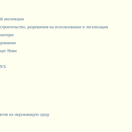
ной инспекции
 строительство, разрешения на использование и легализация
интерес
ированию
рцег Нови
RVS
ектов на окружающую среду