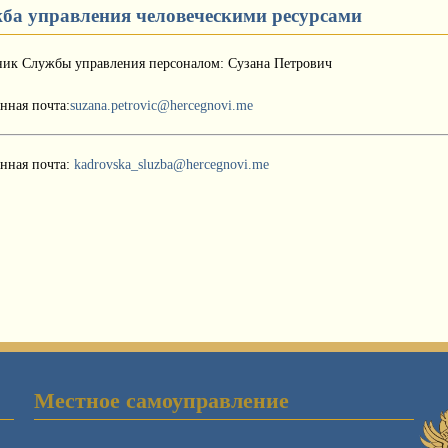
ба управления человеческими ресурсами
ник Службы управления персоналом: Сузана Петрович
нная почта:
suzana.petrovic@hercegnovi.me
онная почта:
kadrovska_sluzba@hercegnovi.me
Местное самоуправление