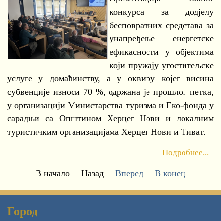
конкурса за додјелу
бесповратних средстава за
унапређење енергетске
ефикасности у објектима
који пружају угоститељске
услуге у домаћинству, а у оквиру којег висина
субвенције износи 70 %, одржана је прошлог петка,
у организацији Министарства туризма и Еко-фонда у
сарадњи са Општином Херцег Нови и локалним
туристичким организацијама Херцег Нови и Тиват.
Подробнее...
В начало
Назад
Вперед
В конец
Город