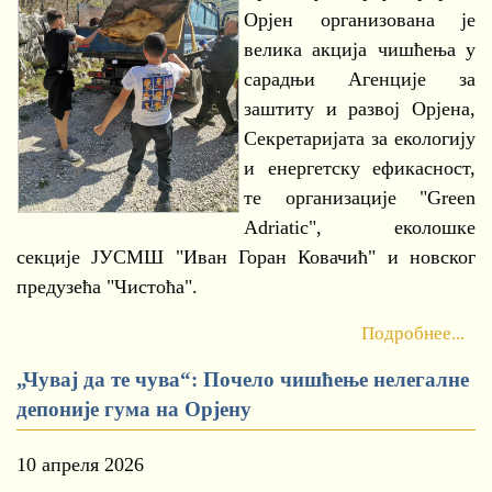
Орјен организована је
велика акција чишћења у
сарадњи Агенције за
заштиту и развој Орјена,
Секретаријата за екологију
и енергетску ефикасност,
те организације "Green
Adriatic", еколошке
секције ЈУСМШ "Иван Горан Ковачић" и новског
предузећа "Чистоћа".
Подробнее...
„Чувај да те чува“: Почело чишћење нелегалне
депоније гума на Орјену
10 апреля 2026