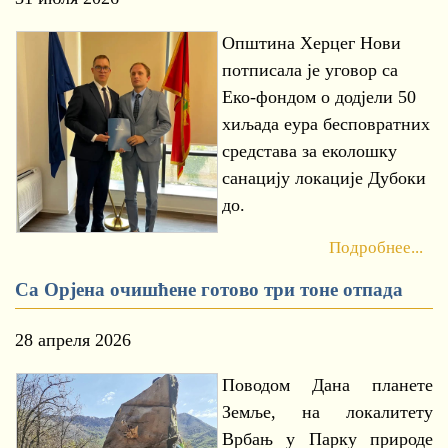
Општина Херцег Нови
потписала је уговор са
Еко-фондом о додјели 50
хиљада еура бесповратних
средстава за еколошку
санацију локације Дубоки
до.
Подробнее...
Са Орјена очишћене готово три тоне отпада
28 апреля 2026
Поводом Дана планете
Земље, на локалитету
Врбањ у Парку природе