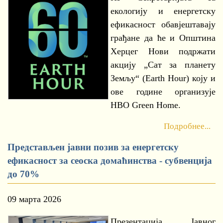
екологију и енергетску
ефикасност обавјештавају
грађане да ће и Општина
Херцег Нови подржати
акцију „Сат за планету
Земљу“ (Earth Hour) коју и
ове године организује
НВО Green Home.
Подробнее...
Представљен јавни позив за енергетску
ефикасност за сеоска домаћинства - субвенција
до 70%
09 марта 2026
Презентација Јавног