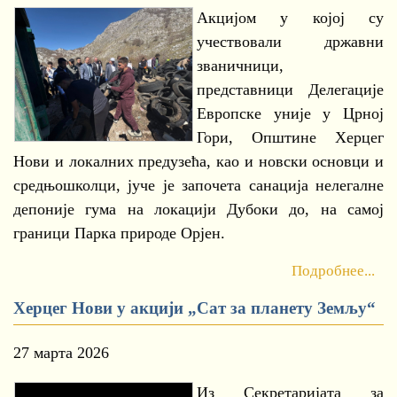
Акцијом у којој су
учествовали државни
званичници,
представници Делегације
Европске уније у Црној
Гори, Општине Херцег
Нови и локалних предузећа, као и новски основци и
средњошколци, јуче је започета санација нелегалне
депоније гума на локацији Дубоки до, на самој
граници Парка природе Орјен.
Подробнее...
Херцег Нови у акцији „Сат за планету Земљу“
27 марта 2026
Из Секретаријата за