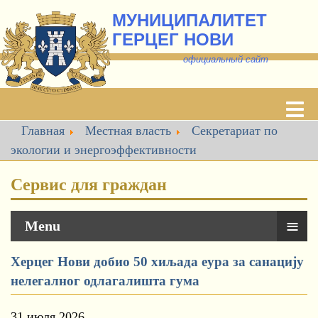
МУНИЦИПАЛИТЕТ
ГЕРЦЕГ НОВИ
о
фициальный сайт
Главная
Местная власть
Секретариат по
экологии и энергоэффективности
Сервис для граждан
≡
Menu
Херцег Нови добио 50 хиљада еура за санацију
нелегалног одлагалишта гума
31 июля 2026