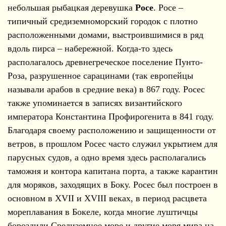
небольшая рыбацкая деревушка
Росе
. Росе –
типичный средиземноморский городок с плотно
расположенными домами, выстроившимися в ряд
вдоль пирса – набережной. Когда-то здесь
располагалось древнегреческое поселение Пунто-
Роза, разрушенное сарацинами (так европейцы
называли арабов в средние века) в 867 году. Росес
также упоминается в записях византийского
императора Константина Профирогенита в 841 году.
Благодаря своему расположению и защищенности от
ветров, в прошлом Росес часто служил укрытием для
парусных судов, а одно время здесь располагались
таможня и контора капитана порта, а также карантин
для моряков, заходящих в Боку. Росес был построен в
основном в XVII и XVIII веках, в период расцвета
мореплавания в Бокеле, когда многие луштичцы
бороздили Средиземное море и другие моря мира на