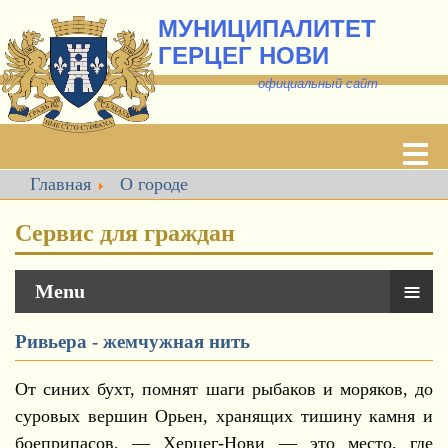
МУНИЦИПАЛИТЕТ
ГЕРЦЕГ НОВИ
о
фициальный сайт
Главная
О городе
Сервис для граждан
≡
Menu
Ривьера - жемчужная нить
От синих бухт, помнят шаги рыбаков и моряков, до
суровых вершин Орьен, хранящих тишину камня и
боеприпасов, — Херцег-Нови — это место, где