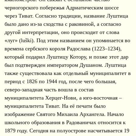
черногорского побережья Адриатическим шоссе
через Тиват. Согласно традиции, название Луштица
было дано из-за сходства с раковиной, а согласно
другой интерпретации, оно происходит от слова
«луг» (luški). Под этим названием он упоминается во
времена сербского короля Радослава (1223–1234),
который подарил Луштицу Котору, и позже этот дар
был подтвержден императором Душаном. Луштица
также существовала как отдельный муниципалитет в
период с 1826 по 1944 год, после чего большая,
северо-западная часть вошла в состав
муниципалитета Херцег-Нови, а юго-восточная –
муниципалитета Тиват. На её печати было
изображение Святого Михаила Архангела. Начало
школьного образования в Радованичах относится к
1879 году. Сегодня на полуострове насчитывается 19