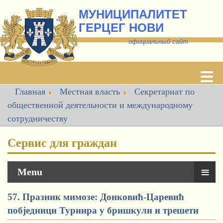
МУНИЦИПАЛИТЕТ
ГЕРЦЕГ НОВИ
о
фициальный сайт
Главная
Местная власть
Секретариат по
общественной деятельности и международному
сотрудничеству
Сервис для граждан
≡
Menu
57. Празник мимозе: Донковић-Царевић
побједници Турнира у бришкули и трешети