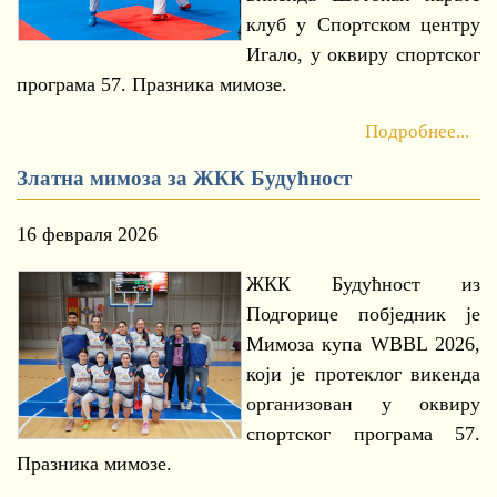
клуб у Спортском центру
Игало, у оквиру спортског
програма 57. Празника мимозе.
Подробнее...
Златна мимоза за ЖКК Будућност
16 февраля 2026
ЖКК Будућност из
Подгорице побједник је
Мимоза купа WBBL 2026,
који је протеклог викенда
организован у оквиру
спортског програма 57.
Празника мимозе.