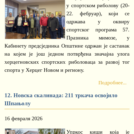
у спортском риболову (20-
22. фебруар), који се
одржава у оквиру
спортског програма 57.
Празника мимозе, у
Кабинету предсједника Општине одржан је састанак
на којем је још једном потврђена значајна улога
херцегновских спортских риболоваца за развој тог
спорта у Херцег Новом и региону.
Подробнее...
12. Новска скалинада: 211 тркача освојило
Шпањолу
16 февраля 2026
Упркос киши која је