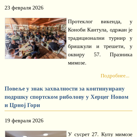
23 февраля 2026
Протеклог викенда, у
Коноби Кантула, одржан је
традиционални турнир у
бришкули и трешети, у
оквиру 57. Празника
мимозе.
Подробнее...
Повеље у знак захвалности за континуирану
подршку спортском риболову у Херцег Новом
и Црној Гори
19 февраля 2026
У сусрет 27. Купу мимозе