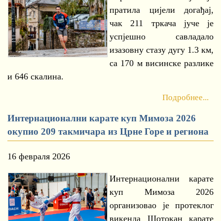
пратила цијели догађај,
чак 211 тркача јуче је
успјешно савладало
изазовну стазу дугу 1.3 км,
са 170 м висинске разлике
и 646 скалина.
Подробнее...
Интернационални карате куп Мимоза 2026
окупио 209 такмичара из Црне Горе и региона
16 февраля 2026
Интернационални карате
куп Мимоза 2026
организовао је протеклог
викенда Шотокан карате