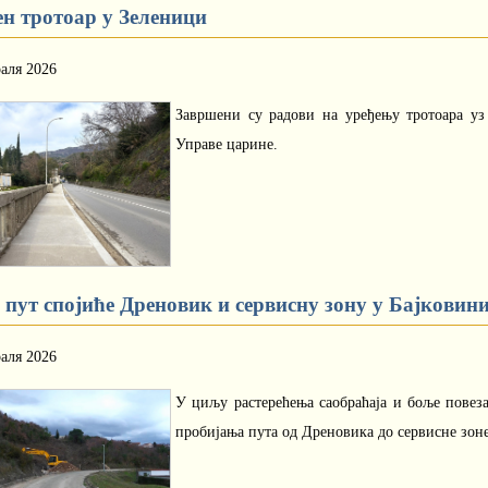
ен тротоар у Зеленици
аля 2026
Завршени су радови на уређењу тротоара уз 
Управе царине.
 пут спојиће Дреновик и сервисну зону у Бајковин
аля 2026
У циљу растерећења саобраћаја и боље повез
пробијања пута од Дреновика до сервисне зоне