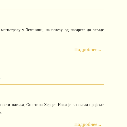
магистралу у Зеленици, на потезу од пасареле до зграде
Подробнее...
и
аности насеља, Општина Херцег Нови је започела пројекат
.
Подробнее...