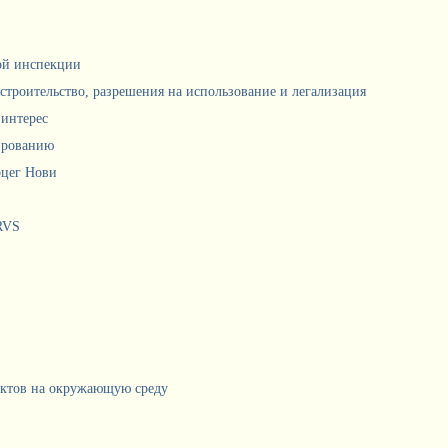
ной инспекции
 строительство, разрешения на использование и легализация
интерес
ированию
рцег Нови
RVS
ектов на окружающую среду