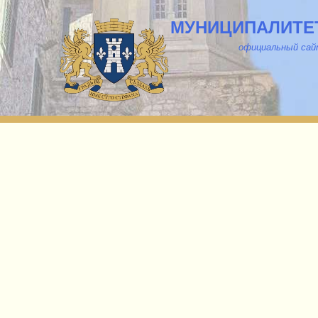
МУНИЦИПАЛИТЕТ
о
фициальный са