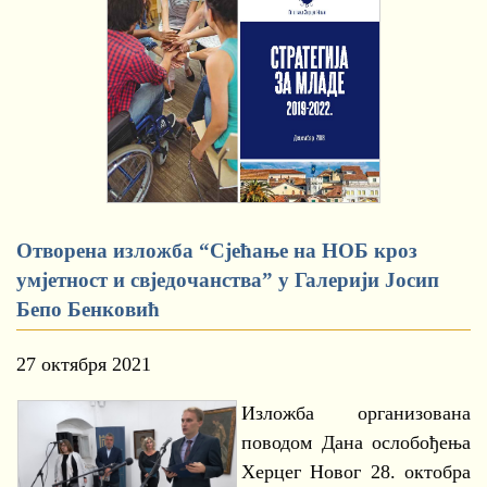
Отворена изложба “Сјећање на НОБ кроз
умјетност и свједочанства” у Галерији Јосип
Бепо Бенковић
27 октября 2021
Изложба организована
поводом Дана ослобођења
Херцег Новог 28. октобра