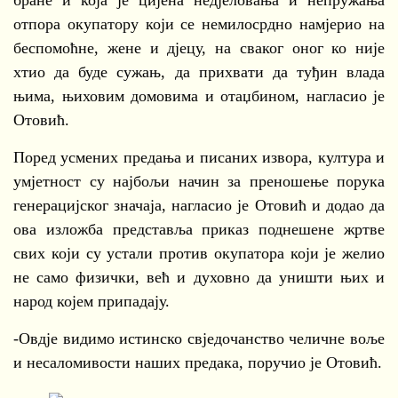
бране и која је цијена недјеловања и непружања
отпора окупатору који се немилосрдно намјерио на
беспомоћне, жене и дјецу, на сваког оног ко није
хтио да буде сужањ, да прихвати да туђин влада
њима, њиховим домовима и отаџбином, нагласио је
Отовић.
Поред усмених предања и писаних извора, култура и
умјетност су најбољи начин за преношење порука
генерацијског значаја, нагласио је Отовић и додао да
ова изложба представља приказ поднешене жртве
свих који су устали против окупатора који је желио
не само физички, већ и духовно да уништи њих и
народ којем припадају.
-Овдје видимо истинско свједочанство челичне воље
и несаломивости наших предака, поручио је Отовић.