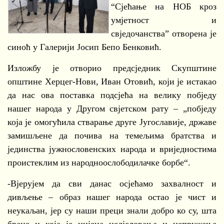
“Сјећање на НОБ кроз
умјетност и
свједочанства” отворена је
синоћ у Галерији Јосип Бепо Бенковић.
Изложбу је отворио предсједник Скупштине
општине Херцег-Нови, Иван Отовић, који је истакао
да нас ова поставка подсјећа на велику побједу
нашег народа у Другом свјетском рату – „побједу
која је омогућила стварање друге Југославије, државе
замишљене да почива на темељима братства и
јединства јужнословенских народа и вриједностима
проистеклим из народноослободилачке борбе“.
-Вјерујем да сви данас осјећамо захвалност и
дивљење – образ нашег народа остао је чист и
неукаљан, јер су наши преци знали добро ко су, шта