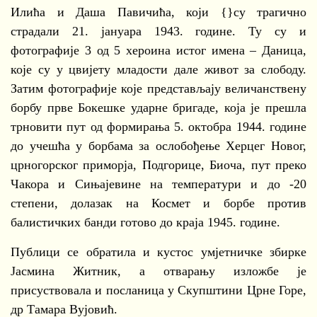
Илића и Даша Павичића, који {}су трагично
страдали 21. јануара 1943. године. Ту су и
фотографије 3 од 5 хероина истог имена – Даница,
које су у цвијету младости дале живот за слободу.
Затим фотографије које представљају величанствену
борбу прве Бокешке ударне бригаде, која је прешла
трновити пут од формирања 5. октобра 1944. године
до учешћа у борбама за ослобођење Херцег Новог,
црногорског приморја, Подгорице, Биоча, пут преко
Чакора и Сињајевине на температури и до -20
степени, долазак на Космет и борбе против
балистичких банди готово до краја 1945. године.
Публици се обратила и кустос умјетничке збирке
Јасмина Житник, а отварању изложбе је
присуствовала и посланица у Скупштини Црне Горе,
др Тамара Вујовић.