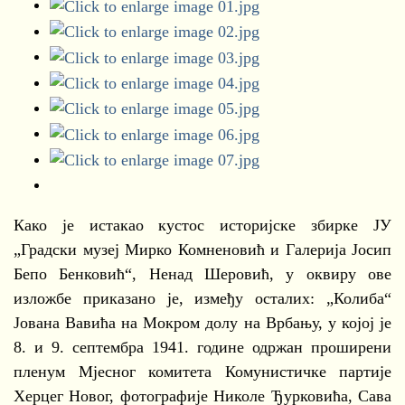
Како је истакао кустос историјске збирке ЈУ
„Градски музеј Мирко Комненовић и Галерија Јосип
Бепо Бенковић“, Ненад Шеровић, у оквиру ове
изложбе приказано је, између осталих: „Колиба“
Јована Вавића на Мокром долу на Врбању, у којој је
8. и 9. септембра 1941. године одржан проширени
пленум Мјесног комитета Комунистичке партије
Херцег Новог, фотографије Николе Ђурковића, Сава