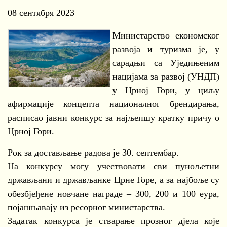
08 сентября 2023
Министарство економског
развоја и туризма је, у
сарадњи са Уједињеним
нацијама за развој (УНДП)
у Црној Гори, у циљу
афирмације концепта националног брендирања,
расписао јавни конкурс за најљепшу кратку причу о
Црној Гори.
Рок за достављање радова је 30. септембар.
На конкурсу могу учествовати сви пунољетни
држављани и држављанке Црне Горе, а за најбоље су
обезбјеђене новчане награде – 300, 200 и 100 еура,
појашњавају из ресорног министарства.
Задатак конкурса је стварање прозног дјела које