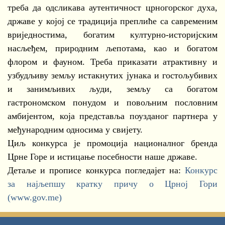
треба да одсликава аутентичност црногорског духа,
државе у којој се традиција преплиће са савременим
вриједностима, богатим културно-историјским
насљеђем, природним љепотама, као и богатом
флором и фауном. Треба приказати атрактивну и
узбудљиву земљу истакнутих јунака и гостољубивих
и занимљивих људи, земљу са богатом
гастрономском понудом и повољним пословним
амбијентом, која представља поузданог партнера у
међународним односима у свијету.
Циљ конкурса је промоција националног бренда
Црне Горе и истицање посебности наше државе.
Детаље и прописе конкурса погледајет на:
Конкурс
за најљепшу кратку причу о Црној Гори
(www.gov.me)