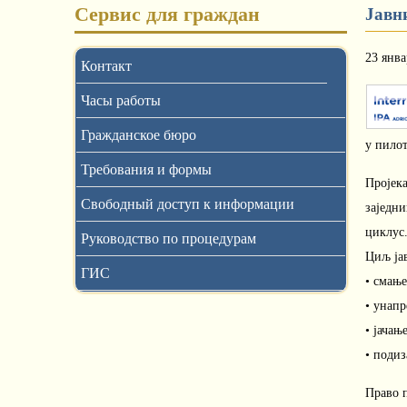
Сервис для граждан
Јавн
23 янва
Контакт
Часы работы
Гражданское бюро
у пилот
Требования и формы
Пројек
Свободный доступ к информации
заједн
циклус
Руководство по процедурам
Циљ јав
ГИС
• смањ
• унап
• јачањ
• подиз
Право п