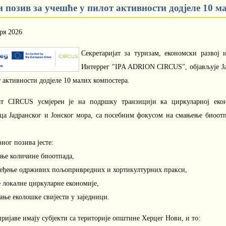
и позив за учешће у пилот активности додјеле 10 
ря 2026
Секретаријат за туризам, економски развој
Интеррег "IPA ADRION CIRCUS", објављује Јав
 активности додјеле 10 малих компостера.
ат CIRCUS усмјерен је на подршку транзицији ка циркуларној еко
ица Јадранског и Јонског мора, са посебним фокусом на смањење биоо
.
ног позива јесте:
ење количине биоотпада,
ређење одрживих пољопривредних и хортикултурних пракси,
е локалне циркуларне економије,
ање еколошке свијести у заједници.
ријаве имају субјекти са територије општине Херцег Нови, и то: