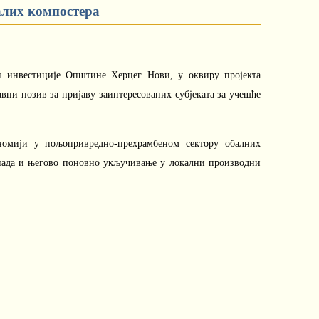
малих компостера
 и инвестиције Општине Херцег Нови, у оквиру пројекта
ни позив за пријаву заинтересованих субјеката за учешће
номији у пољопривредно-прехрамбеном сектору обалних
тпада и његово поновно укључивање у локални производни