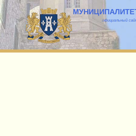
МУНИЦИПАЛИТЕТ
о
фициальный са