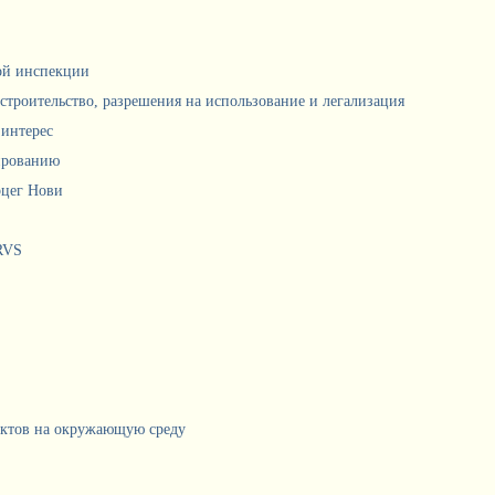
ной инспекции
 строительство, разрешения на использование и легализация
интерес
ированию
рцег Нови
RVS
ектов на окружающую среду