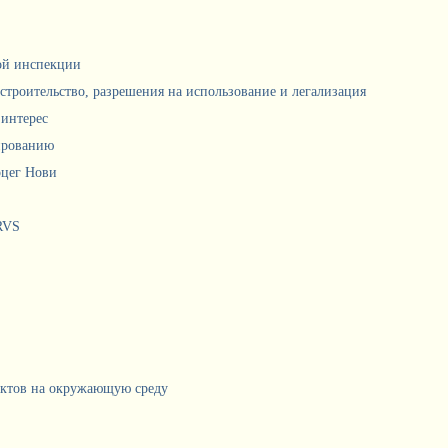
ной инспекции
 строительство, разрешения на использование и легализация
интерес
ированию
рцег Нови
RVS
ектов на окружающую среду