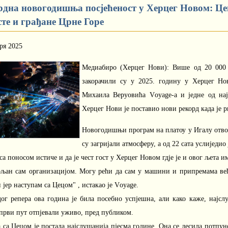
рдна новогодишња посјећеност у Херцег Новом: Це
сте и грађане Црне Горе
ря 2025
Медиабиро (Херцег Нови): Више од 20 000 п
закорачили су у 2025. годину у Херцег Но
Михаила Веруовића Vоyаgе-а и једне од нај
Херцег Нови је поставио нови рекорд када је 
Новогодишњи програм на платоу у Игалу отвор
су загријали атмосферу, а од 22 сата услиједио 
са поносом истиче и да је чест гост у Херцег Новом гдје је и овог љета 
ољан сам организацијом. Могу рећи да сам у машини и припремама већ 
 јер наступам са Цецом" , истакао је Vоyаgе.
дог репера ова година је била посебно успјешна, али како каже, најс
први пут отпјевали уживо, пред публиком.
 са Цецом је постала најслушанија пјесма године. Она се десила потпун