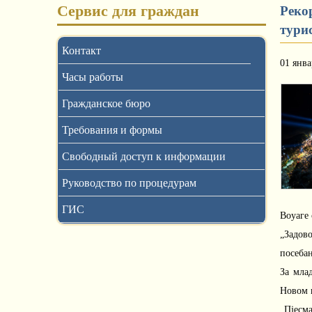
Сервис для граждан
Реко
тури
Контакт
01 янва
Часы работы
Гражданское бюро
Требования и формы
Свободный доступ к информации
Руководство по процедурам
ГИС
Воyаге 
„Задов
посебан
За мла
Новом 
„Пјесма