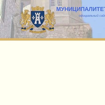
МУНИЦИПАЛИТЕТ
о
фициальный са