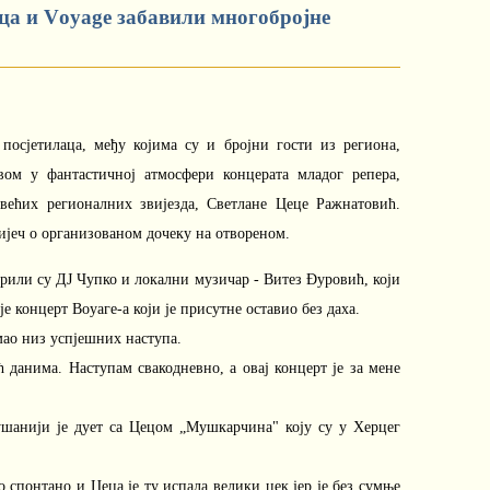
ца и Vоyаgе забавили многобројне
осјетилаца, међу којима су и бројни гости из региона,
вом у фантастичној атмосфери концерата младог репера,
већих регионалних звијезда, Светлане Цеце Ражнатовић.
ријеч о организованом дочеку на отвореном.
или су ДЈ Чупко и локални музичар - Витез Ðуровић, који
је концерт Воyаге-а који је присутне оставио без даха.
имао низ успјешних наступа.
данима. Наступам свакодневно, а овај концерт је за мене
лушанији је дует са Цецом „Мушкарчина" коју су у Херцег
о спонтано и Цеца је ту испала велики џек јер је без сумње