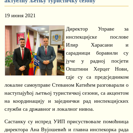
актуелну љетњу туристичку сезону
19 июня 2021
Директор Управе за
инспекцијске послове
Илир Харасани и
сарадници боравили су
јуче у радној посјети
Општини Херцег Нови,
гдје су са предсједником
локалне самоуправе Стеваном Катићем разговарали о
наступајућој љетњој туристичкој сезони, са акцентом
на координацију и заједнички рад инспекцијских
служби са државног и локалног нивоа.
Састанку су испред УИП присуствовале помоћница
директора Ана Вујошевић и главна инспекорка рада