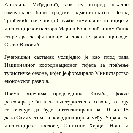
Ангелина Међедовић, док су испред локалне
самоуправе били градски администратор Ненад
Ђорђевић, начелница Службе комуналне полиције и
инспекцијског надзора Марија Бошковић и помоћник
секретара за финансије и локалне јавне приходе,
Стево Влаовић.
Јучерашњи састанак услиједио је као плод рада
Националног координационог тијела за праћење
туристичке сезоне, којег је формирало Министарство
економског развоја.
Према ријечима предсједника Катића, фокус
разговора је била љетња туристичка сезона, за коју
се очекује да буде интензивирана за 10 до 15
дана.Самим тим, и координација између Управе за
инспекцијске послове, Општине Херцег Нови и