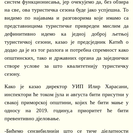
систем функционисања, јер очекујемо да, без обзира
на све, ова туристичка сезона буде јако успјешна. То
видимо по најавама и разговорима које имамо са
представницима туристичке привредеи мислим да
дефинитивно идемо ка једној доброј љетњој
туристичкој сезони, казао је предсједник Катић о
додао да је из тог разлога и потребна спремност како
општинских, тако и државних органа да заједнички
створе услове за што квалитетнију туристичку
сезону.
Како је казао директор УИП Илир Харасани,
инспектори ће током јула и августа бити присутни у
свакој приморској општини, којих ће бити мање у
односу на 2019. годину,а приоритет ће бити
превентивно дјеловање.
-Бићемо сензибилнији што се тиче дјелатности