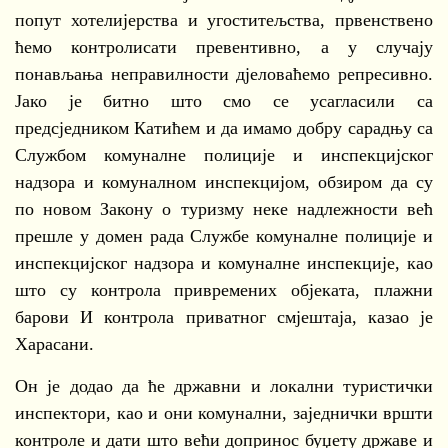
попут хотелијерства и угоститељства, првенствено
ћемо контролисати превентивно, а у случају
понављања неправилности дјеловаћемо репресивно.
Јако је битно што смо се усагласили са
предсједником Катићем и да имамо добру сарадњу са
Службом комуналне полиције и инспекцијског
надзора и комуналном инспекцијом, обзиром да су
по новом Закону о туризму неке надлежности већ
прешле у домен рада Службе комуналне полиције и
инспекцијског надзора и комуналне инспекције, као
што су контрола привремених објеката, плажни
барови И контрола приватног смјештаја, казао је
Харасани.
Он је додао да ће државни и локални туристички
инспектори, као и они комунални, заједнички вршти
контроле и дати што већи допринос буџету државе и