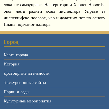
локалне самоуправе. На територији Херцег Новог ће
овог љета радити осам инспектора Управе за
инспекцијске послове, као и додатних пет по основу
Плана појачаног надзора.
Город
Карта города
История
Достопримечательности
Экскурсионные сайты
Парки и сады
Культурные мероприятия