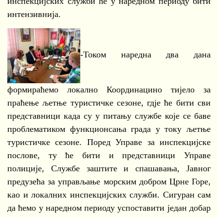
инспекцијских служби ће у наредном периоду бити
интензивнија.
-Током наредна два дана
формираћемо локално Координацино тијело за
праћење љетње туристичке сезоне, гдје ће бити сви
представници када су у питању службе које се баве
проблематиком функционсања града у току љетње
туристичке сезоне. Поред Управе за инспекцијске
послове, ту ће бити и представници Управе
полиције, Службе заштите и спашавања, Јавног
предузећа за управљање морским добром Црне Горе,
као и локалних инспекцијских служби. Сигуран сам
да ћемо у наредном периоду успоставити један добар