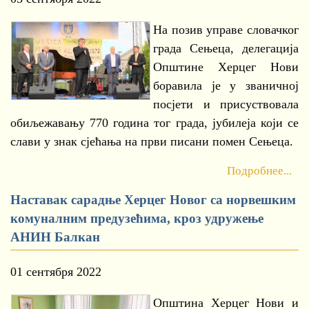
На позив управе словачког
града Сењеца, делегација
Општине Херцег Нови
боравила је у званичној
посјети и присуствовала
обиљежавању 770 година тог града, јубилеја који се
слави у знак сјећања на први писани помен Сењеца.
Подробнее...
Наставак сарадње Херцег Новог са норвешким
комуналним предузећима, кроз удружење
АНИН Балкан
01 сентября 2022
Општина Херцег Нови и