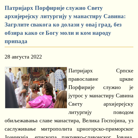
Патријарх Порфирије служио Свету
архијерејску литургију у манастиру Савина:
Загрлите свакога ко долази у овај град, без
обзира како се Богу моли и ком народу
припада
28 августа 2022
Патријарх Српске
православне цркве
Порфирије служио је
јутрос у манастиру Савина
Свету архијерејску
литургију поводом
обиљежавања славе манастира, Велика Госпојина, уз
саслуживање митрополита црногорско-приморског
Јоаникија, епископа пакрачко-славонског Јована,