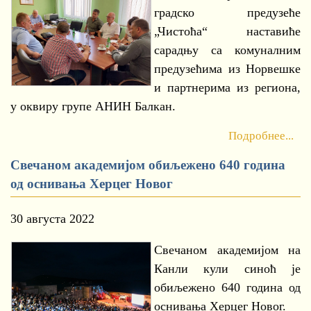
градско предузеће
„Чистоћа“ наставиће
сарадњу са комуналним
предузећима из Норвешке
и партнерима из региона,
у оквиру групе АНИН Балкан.
Подробнее...
Свечаном академијом обиљежено 640 година
од оснивања Херцег Новог
30 августа 2022
Свечаном академијом на
Канли кули синоћ је
обиљежено 640 година од
оснивања Херцег Новог.