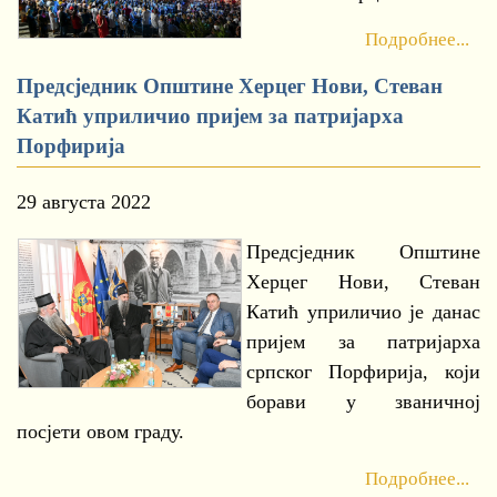
Подробнее...
Предсједник Општине Херцег Нови, Стеван
Катић уприличио пријем за патријарха
Порфирија
29 августа 2022
Предсједник Општине
Херцег Нови, Стеван
Катић уприличио је данас
пријем за патријарха
српског Порфирија, који
борави у званичној
посјети овом граду.
Подробнее...