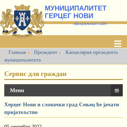
МУНИЦИПАЛИТЕТ
ГЕРЦЕГ НОВИ
о
фициальный сайт
Главная
Президент
Канцелярия президента
муниципалитета
Сервис для граждан
≡
Menu
Херцег Нови и словачки град Сењец ће јачати
пријатељство
05 сентября 2022