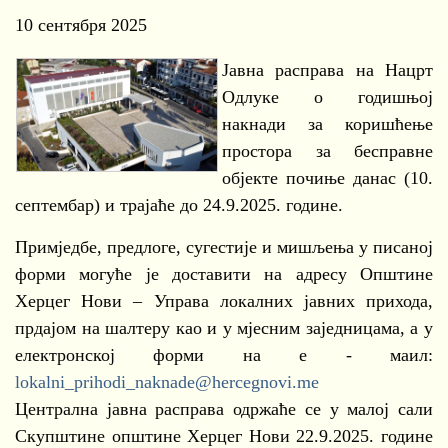
10 сентября 2025
Јавна расправа на Нацрт
Одлуке о годишњој
накнади за коришћење
простора за бесправне
објекте почиње данас (10.
септембар) и трајаће до 24.9.2025. године.
Примједбе, предлоге, сугестије и мишљења у писаној
форми могуће је доставити на адресу Општине
Херцег Нови – Управа локалних јавних прихода,
прдајом на шалтеру као и у мјесним заједницама, а у
електронској форми на е - маил:
lokalni_prihodi_naknade@hercegnovi.me
Централна јавна расправа одржаће се у малој сали
Скупштине општине Херцег Нови 22.9.2025. године