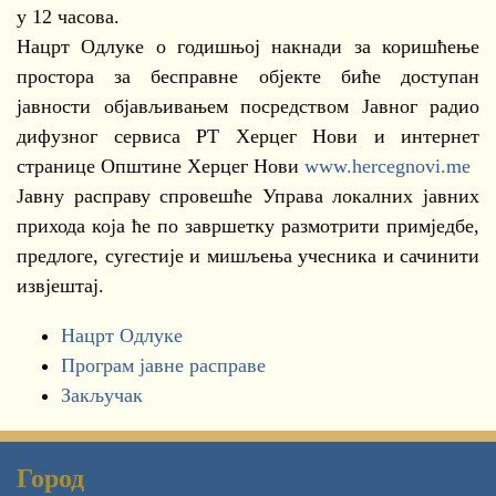
у 12 часова.
Нацрт Одлуке о годишњој накнади за коришћење
простора за бесправне објекте биће доступан
јавности објављивањем посредством Јавног радио
дифузног сервиса РТ Херцег Нови и интернет
странице Општине Херцег Нови
www.hercegnovi.me
Јавну расправу спровешће Управа локалних јавних
прихода која ће по завршетку размотрити примједбе,
предлоге, сугестије и мишљења учесника и сачинити
извјештај.
Нацрт Одлуке
Програм јавне расправе
Закључак
Город