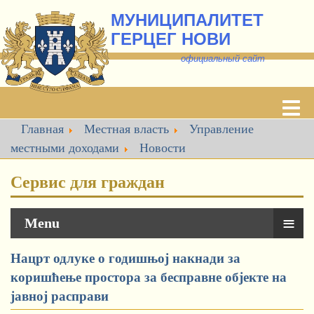
МУНИЦИПАЛИТЕТ
ГЕРЦЕГ НОВИ
о
фициальный сайт
Главная
Местная власть
Управление
местными доходами
Новости
Сервис для граждан
≡
Menu
Нацрт одлуке о годишњој накнади за
коришћење простора за бесправне објекте на
јавној расправи