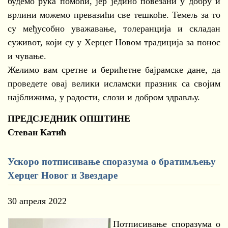
будемо рука помоћи, јер једино повезани у добру и
врлини можемо превазићи све тешкоће. Темељ за то
су међусобно уважавање, толеранција и складан
суживот, који су у Херцег Новом традиција за понос
и чување.
Желимо вам сретне и берићетне бајрамске дане, да
проведете овај велики исламски празник са својим
најближима, у радости, слози и добром здрављу.
ПРЕДСЈЕДНИК ОПШТИНЕ
Стеван Катић
Ускоро потписивање споразума о братимљењу
Херцег Новог и Звездаре
30 апреля 2022
Потписивање споразума о