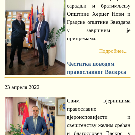
сарадњи и братимљењу
Општине Херцег Нови и
Градске општине Звездара
у завршним је
припремама.
Подробнее...
Честитка поводом
православног Васкрса
23 апреля 2022
Свим вјерницима
православне
вјероисповијести и
свештенству желим срећан
и благословен Васкрс, у