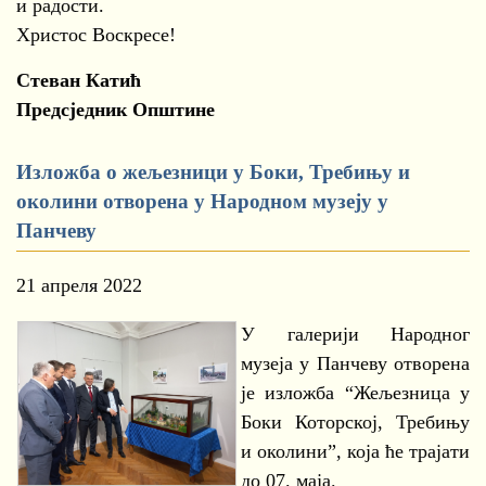
и радости.
Христос Воскресе!
Стеван Катић
Предсједник Општине
Изложба о жељезници у Боки, Требињу и
околини отворена у Народном музеју у
Панчеву
21 апреля 2022
У галерији Народног
музеја у Панчеву отворена
је изложба “Жељезница у
Боки Которској, Требињу
и околини”, која ће трајати
до 07. маја.