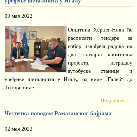
уређење шеталишта у Игалу
09 мая 2022
Општина Херцег-Нови ће
расписати тендере за
избор извођача радова на
два значајна капитална
пројекта, изградњу
аутобуске станице и
уређење шеталишта у Игалу, од виле „Галеб“ до
Титове виле.
Подробнее...
Честитка поводом Рамазанског бајрама
02 мая 2022