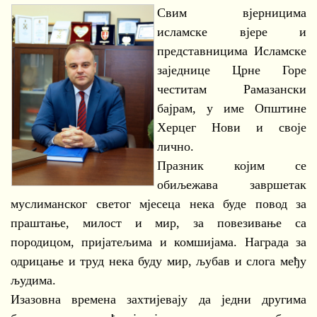
Свим вјерницима
исламске вјере и
представницима Исламске
заједнице Црне Горе
честитам Рамазански
бајрам, у име Општине
Херцег Нови и своје
лично.
Празник којим се
обиљежава завршетак
муслиманског светог мјесеца нека буде повод за
праштање, милост и мир, за повезивање са
породицом, пријатељима и комшијама. Награда за
одрицање и труд нека буду мир, љубав и слога међу
људима.
Изазовна времена захтијевају да једни другима