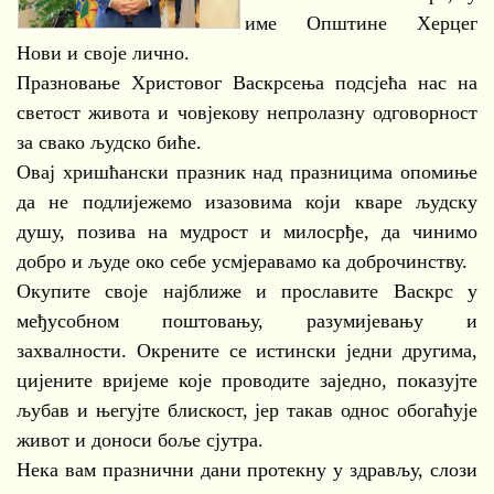
име Општине Херцег
Нови и своје лично.
Празновање Христовог Васкрсења подсјећа нас на
светост живота и човјекову непролазну одговорност
за свако људско биће.
Овај хришћански празник над празницима опомиње
да не подлијежемо изазовима који кваре људску
душу, позива на мудрост и милосрђе, да чинимо
добро и људе око себе усмјеравамо ка доброчинству.
Окупите своје најближе и прославите Васкрс у
међусобном поштовању, разумијевању и
захвалности. Окрените се истински једни другима,
цијените вријеме које проводите заједно, показујте
љубав и његујте блискост, јер такав однос обогаћује
живот и доноси боље сјутра.
Нека вам празнични дани протекну у здрављу, слози