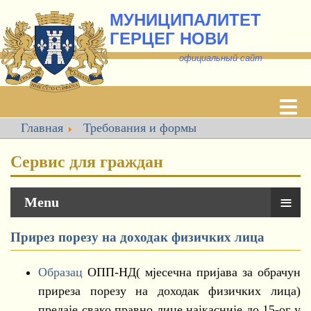
МУНИЦИПАЛИТЕТ
ГЕРЦЕГ НОВИ
о
фициальный сайт
Главная
Требования и формы
Сервис для граждан
≡
Menu
Прирез порезу на доходак физичких лица
Образац
ОПП-НД( мјесечна пријава за обрачун
приреза порезу на доходак физичких лица)
предаје свако правно лице најкасније до 15-ог у