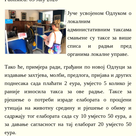
Јуче усвојеном Одлуком о
локалним
администативним таксама
смањене су таксе за више
списа и радњи пред
органима локалне управе.
Тако ће, примјера ради, грађани по новој Одлуци за
издавање захтјева, молби, предлога, пријава и других
поднесака сада плаћати 2 еура, умјесто 5 колико је
раније износила такса за ове радње. Таксе за
рјешење о потреби израде елабората о процјени
утицаја на животну средину и рјешење о обиму и
садржају тог елабората сада су 10 умјесто 50 еура, а
за давање сагласност на тај елаборат 20 умјесто 50
еура.