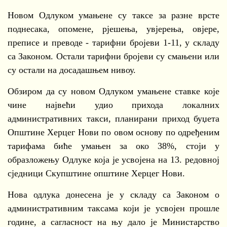
Новом Одлуком умањене су таксе за разне врсте
поднесака, опомене, рјешења, увјерења, овјере,
преписе и преводе - тарифни бројеви 1-11, у складу
са Законом. Остали тарифни бројеви су смањени или
су остали на досадашњем нивоу.
Обзиром да су новом Одлуком умањене ставке које
чине највећи удио прихода локалних
административних такси, планирани приход буџета
Општине Херцег Нови по овом основу по одређеним
тарифама биће умањен за око 38%, стоји у
образложењу Одлуке која је усвојена на 13. редовној
сједници Скупштине општине Херцег Нови.
Нова одлука донесена је у складу са Законом о
административним таксама који је усвојен прошле
године, а сагласност на њу дало је Министарство