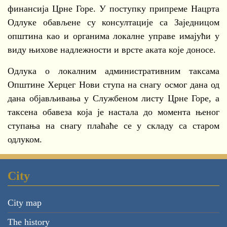
финансија Црне Горе. У поступку припреме Нацрта
Одлуке обављене су консултације са Заједницом
општина као и органима локалне управе имајући у
виду њихове надлежности и врсте аката које доносе.
Одлука о локалним административним таксама
Општине Херцег Нови ступа на снагу осмог дана од
дана објављивања у Службеном листу Црне Горе, а
таксена обавеза која је настала до момента њеног
ступања на снагу плаћаће се у складу са старом
одлуком.
City
City map
The history