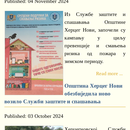
Published: 04 November 2024
Из Службе заштите и
спашавања Општине
Херцег Нови, започели су
кампању у циљу
превенције и смањења
ризика од пожара у
зимском периоду.
Read more ...
Општина Херцег Нови
обезбиједила ново
возило Служби заштите и спашавања
Published: 03 October 2024
Херцегновској Служби