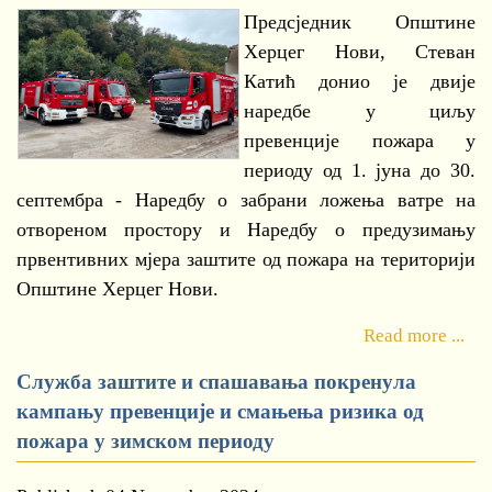
Предсједник Општине
Херцег Нови, Стеван
Катић донио је двије
наредбе у циљу
превенције пожара у
периоду од 1. јуна до 30.
септембра - Наредбу о забрани ложења ватре на
отвореном простору и Наредбу о предузимању
првентивних мјера заштите од пожара на територији
Општине Херцег Нови.
Read more ...
Служба заштите и спашавања покренула
кампању превенције и смањења ризика од
пожара у зимском периоду