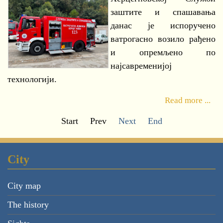
заштите и спашавања
данас је испоручено
ватрогасно возило рађено
и опремљено по
најсавременијој
технологији.
Read more ...
Start
Prev
Next
End
City
City map
The history