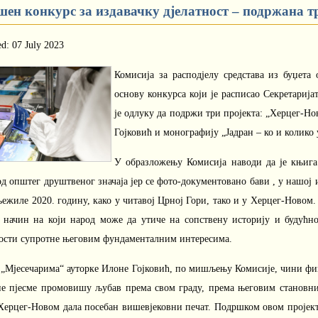
шен конкурс за издавачку дјелатност – подржана т
ed: 07 July 2023
Комисија за расподјелу средстава из буџета 
основу конкурса који је расписао Секретариј
је одлуку да подржи три пројекта: „Херцег-Н
Гојковић и монографију „Јадран – ко и колико 
У образложењу Комисија наводи да је књига
д општег друштвеног значаја јер се фото-документовано бави , у нашој 
ежиле 2020. годину, како у читавој Црној Гори, тако и у Херцег-Новом
 начин на који народ може да утиче на сопствену историју и будућно
ости супротне његовим фундаменталним интересима.
 „Мјесечарима“ ауторке Илоне Гојковић, по мишљењу Комисије, чини фин
е пјесме промовишу љубав према свом граду, према његовим становни
 Херцег-Новом дала посебан вишевјековни печат. Подршком овом пројект