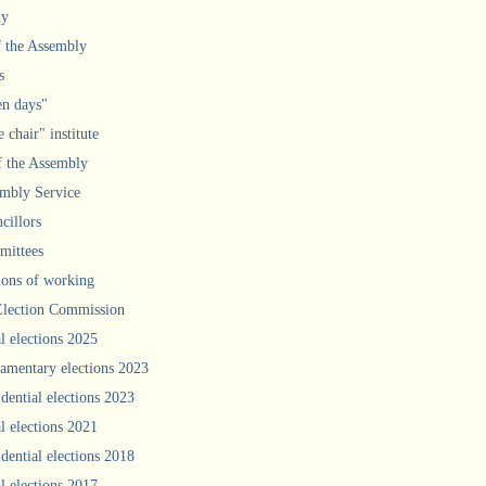
ly
f the Assembly
s
n days"
 chair" institute
f the Assembly
mbly Service
cillors
ittees
ions of working
Election Commission
l elections 2025
iamentary elections 2023
idential elections 2023
l elections 2021
idential elections 2018
l elections 2017