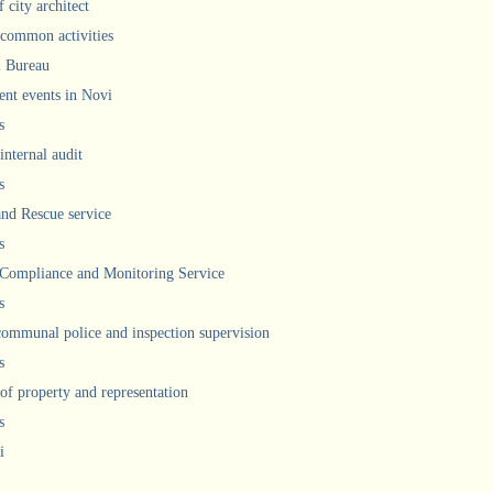
 city architect
 common activities
l Bureau
ent events in Novi
s
internal audit
s
and Rescue service
s
 Compliance and Monitoring Service
s
communal police and inspection supervision
s
 of property and representation
s
i