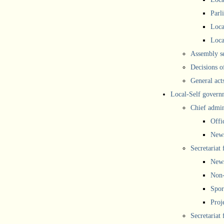
Parl
Loca
Loca
Assembly se
Decisions o
General act
Local-Self govern
Chief admin
Offi
New
Secretariat 
New
Non-
Spor
Proj
Secretariat 