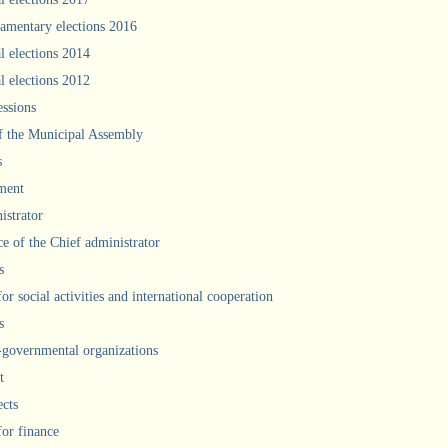
iamentary elections 2016
l elections 2014
l elections 2012
ssions
f the Municipal Assembly
s
ment
istrator
ce of the Chief administrator
s
for social activities and international cooperation
s
governmental organizations
t
ects
for finance