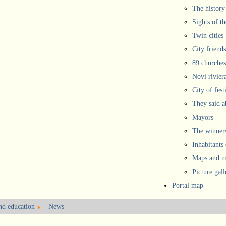
The history
Sights of th
Twin cities
City friends
89 churches
Novi rivier
City of fest
They said 
Mayors
The winners
Inhabitants
Maps and ma
Picture gall
Portal map
and education
News