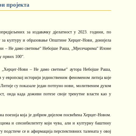
ри пројекта
опредјељених за издавачку дјелатност у 2023. години, по
ат за културу и образовање Општине Херцег-Нови, донијела
ови – Не дамо светиње“ Небојше Раша, „Мјесечарима“ Илоне
у првих 100“.
 „Херцег-Нови – Не дамо светиње“ аутора Небојше Раша,
и у европској историји јединственим феноменом литија које
. Литије су показале један потпуно нови, молитвеним духом
ст, онда када доживи потезе своје тренутне власти као у
а поезија која је добрим дијелом посвећена Херцег-Новом.
цима и сензибилитету који чува, али и културну баштину
у подстиче се и афирмација перспективних талената у овој