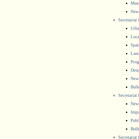
Muni
New
Secretariat
Urba
Local
Spat
Land
Prog
Desi
New
Bull
Secretariat 
New
Impa
Publ
Bull
Secretariat