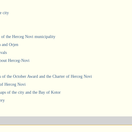
e city
 of the Herceg Novi municipality
a and Orjen
ivals
about Herceg-Novi
 of the October Award and the Charter of Herceg Novi
 of Herceg Novi
ps of the city and the Bay of Kotor
ery