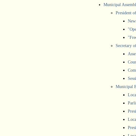
Municipal Assemb
President o
New
"Ope
"Free
Secretary o
Asse
Coun
Comm
Sess
Municipal 
Loca
Parl
Pres
Loca
Pres
Loca