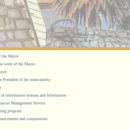
f the Mayor
he work of the Mayor
ayor
he President of the municipality
s
of information systems and information
urces Management Service
ning program
uncements and competitions