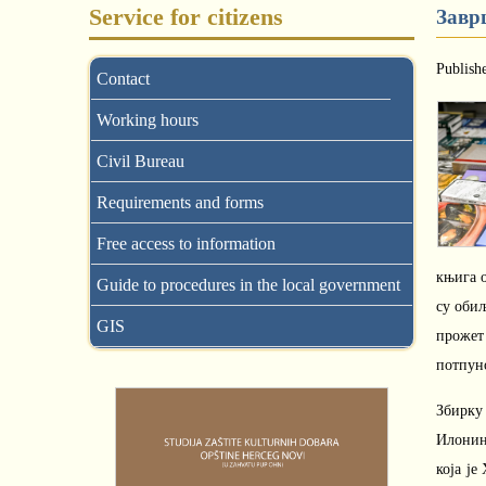
Service for citizens
Завр
Publish
Contact
Working hours
Civil Bureau
Requirements and forms
Free access to information
књига о
Guide to procedures in the local government
су обиљ
GIS
прожет
потпун
Збирку
Илонин
која је