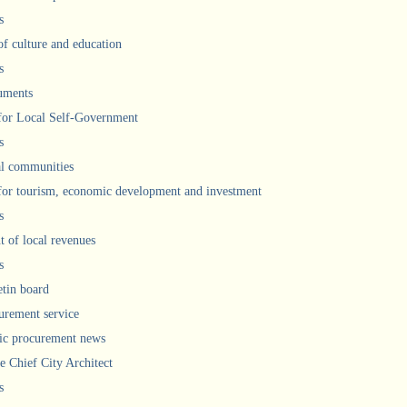
s
of culture and education
s
uments
 for Local Self-Government
s
l communities
 for tourism, economic development and investment
s
 of local revenues
s
etin board
urement service
ic procurement news
he Chief City Architect
s