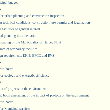
cipal budget
s
 for urban planning and construction inspection
n technical conditions, construction, use permits and legalization
 facilities of general interest
ial planning documentation
scaping of the Municipality of Herceg Novi
ram of temporary facilities
gn requirements EKIP, EPCG and RVS
s
etin board
for ecology and energetic efficiency
s
ct of projects on the environment
ic book assessment of the impact of projects on the environment
etin board
 for Municipal services