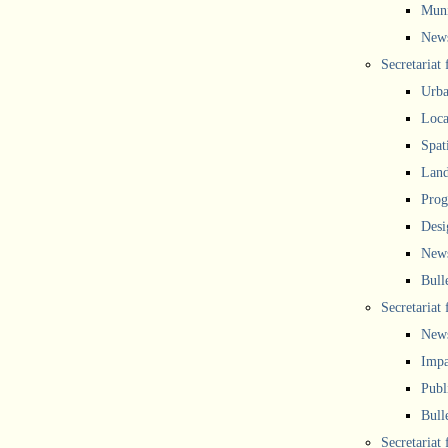
Muni
New
Secretariat
Urba
Local
Spat
Land
Prog
Desi
New
Bull
Secretariat 
New
Impa
Publ
Bull
Secretariat