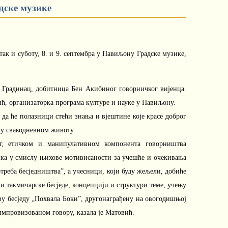
дске музике
ак и суботу, 8. и 9. септембра у Павиљону Градске музике,
 Градинац, добитница Бен Акибиног говорничког вијенца.
ћ, организаторка програма културе и науке у Павиљону.
е да ће полазници стећи знања и вјештине које красе доброг
 у свакодневном животу.
ог, етичком и манипулативном компонента говорништва
ика у смислу њихове мотивисаности за учешће и очекивања
отреба бесједништва”, а учесници, који буду жељели, добиће
и такмичарске бесједе, концепцији и структури теме, учењу
ву бесједу „Похвала Боки”, другонаграђену на овогодишњој
импровизованом говору, казала је Матовић.