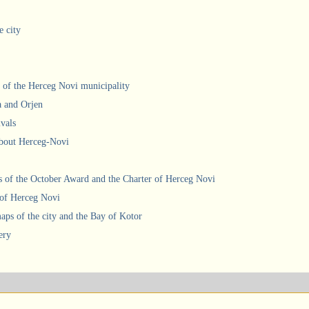
e city
 of the Herceg Novi municipality
a and Orjen
ivals
about Herceg-Novi
 of the October Award and the Charter of Herceg Novi
 of Herceg Novi
ps of the city and the Bay of Kotor
ery