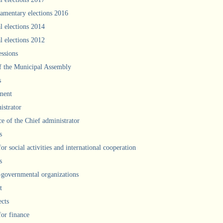
iamentary elections 2016
l elections 2014
l elections 2012
ssions
f the Municipal Assembly
s
ment
istrator
ce of the Chief administrator
s
for social activities and international cooperation
s
governmental organizations
t
ects
for finance