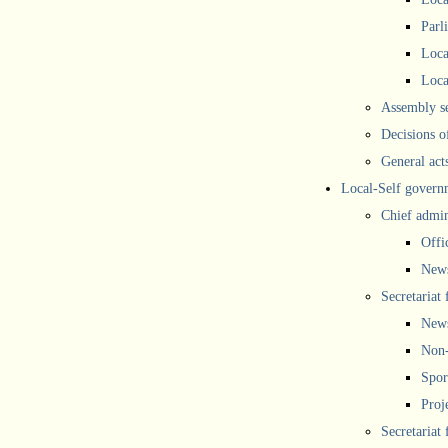
Parl
Loca
Loca
Assembly se
Decisions o
General act
Local-Self govern
Chief admin
Offi
New
Secretariat 
New
Non-
Spor
Proj
Secretariat 