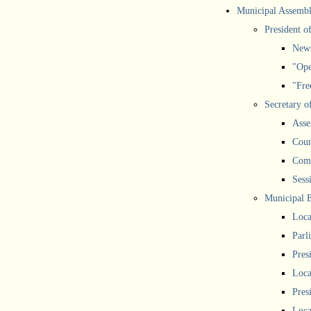
Municipal Assemb
President o
New
"Ope
"Free
Secretary o
Asse
Coun
Comm
Sess
Municipal 
Loca
Parl
Pres
Loca
Pres
Loca