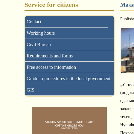
Service for citizens
Мала
Publish
Contact
Working hours
Civil Bureau
Requirements and forms
Free access to information
Guide to procedures in the local government
„У пет
GIS
(индок
од семи
задатке
текста,
Нушићиј
Покров