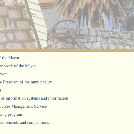
f the Mayor
he work of the Mayor
ayor
he President of the municipality
s
of information systems and information
urces Management Service
ning program
uncements and competitions