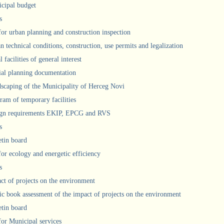
cipal budget
s
 for urban planning and construction inspection
n technical conditions, construction, use permits and legalization
 facilities of general interest
ial planning documentation
scaping of the Municipality of Herceg Novi
ram of temporary facilities
gn requirements EKIP, EPCG and RVS
s
etin board
for ecology and energetic efficiency
s
ct of projects on the environment
ic book assessment of the impact of projects on the environment
etin board
 for Municipal services