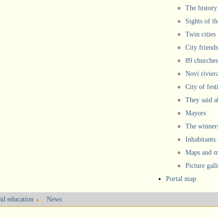
The history
Sights of th
Twin cities
City friends
89 churches
Novi rivier
City of fest
They said 
Mayors
The winners
Inhabitants
Maps and ma
Picture gall
Portal map
and education
News