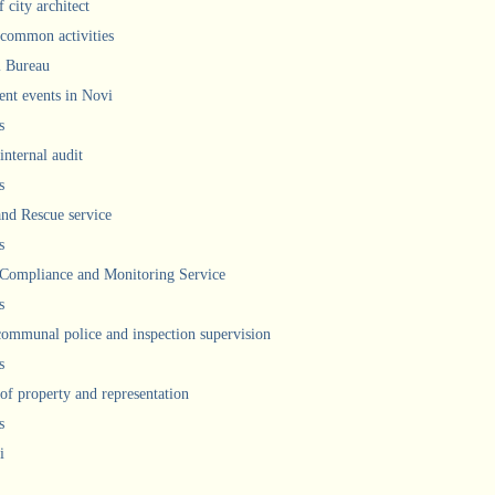
 city architect
 common activities
l Bureau
ent events in Novi
s
internal audit
s
and Rescue service
s
 Compliance and Monitoring Service
s
communal police and inspection supervision
s
 of property and representation
s
i