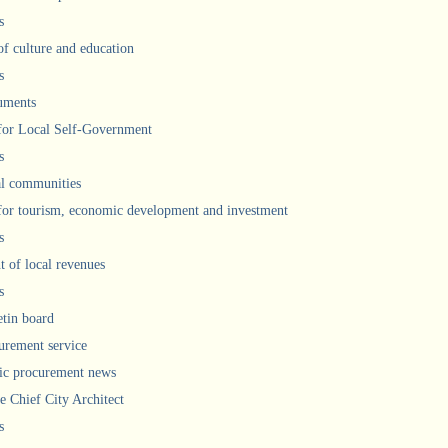
s
of culture and education
s
uments
 for Local Self-Government
s
l communities
 for tourism, economic development and investment
s
 of local revenues
s
etin board
urement service
ic procurement news
he Chief City Architect
s