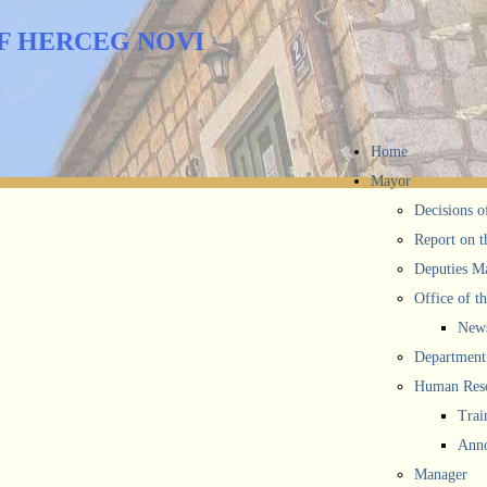
F HERCEG NOVI
Home
Mayor
Decisions o
Report on t
Deputies M
Office of t
New
Department 
Human Reso
Trai
Anno
Manager