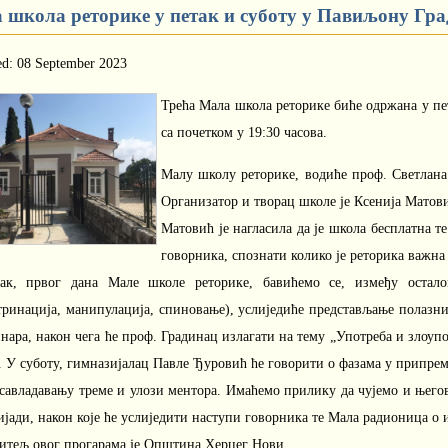
 школа реторике у петак и суботу у Павиљону Гра
ed: 08 September 2023
Трећа Мала школа реторике биће одржана у пет
са почетком у 19:30 часова.
Малу школу реторике, водиће проф. Светлана
Организатор и творац школе је Ксенија Матови
Матовић је нагласила да је школа бесплатна т
говорника, спознати колико је реторика важна
ак, првог дана Мале школе реторике, бавићемо се, између остал
тринација, манипулација, спиновање), услиједиће представљање полазн
нара, након чега ће проф. Градинац излагати на тему „Употреба и злоуп
. У суботу, гимназијалац Павле Ђуровић ће говорити о фазама у припрем
 савладавању треме и улози ментора. Имаћемо прилику да чујемо и њего
ади, након које ће услиједити наступи говорника те Мала радионица о 
итељ овог прогарама је Општина Херцег Нови.