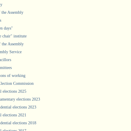
ly
f the Assembly
s
n days"
 chair" institute
f the Assembly
mbly Service
cillors
ittees
ions of working
Election Commission
l elections 2025
iamentary elections 2023
idential elections 2023
l elections 2021
idential elections 2018
l elections 2017