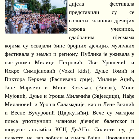
дијела фестивала
представили су се
солисти, чланови дјечијих
хорова учесника,
одабраним пјесмама
којима су освајали бине бројних дјечијих музичких
фестивала у земљи и региону. Публика је уживала у
наступима Милице Петровић, Иве Урошевић и
Искре Симијановић (Vokal kids), Дуње Томић и
Виктора Керкеза (Распевано срце), Милице Аџић,
Јане Марчета и Мине Козељац (Вивак), Моне
Мујовић, Дуње и Уроша Милачића (Звјездице), Нађе
Милановић и Уроша Саламадије, као и Лене Јакшић
и Весне Вучуровић (Цвркутићи). Вече су магијом
плеса употпунили чланови дјечијег балетског и
шоуденс ансамбла КСЦ ДиАНо. Солисти су, уз
плакете, на дар добили и књигу бајки „Продавница