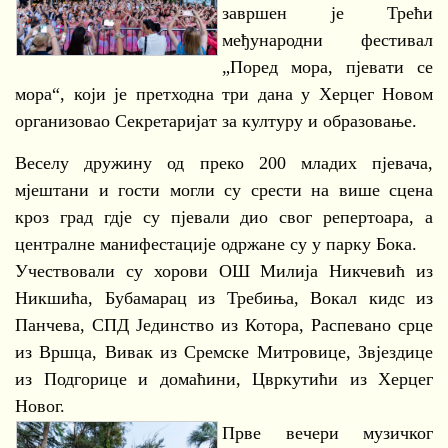
завршен је Трећи
међународни фестивал
„Поред мора, пјевати се
мора“, који је претходна три дана у Херцег Новом
организовао Секретаријат за културу и образовање.
Веселу дружину од преко 200 младих пјевача,
мјештани и гости могли су срести на више сцена
кроз град гдје су пјевали дио свог репертоара, а
централне манифестације одржане су у парку Бока.
Учествовали су хорови ОШ Милија Никчевић из
Никшића, Бубамарац из Требиња, Вокал кидс из
Панчева, СПД Јединство из Котора, Распевано срце
из Вршца, Вивак из Сремске Митровице, Звјездице
из Подгорице и домаћини, Цвркутићи из Херцег
Новог.
Прве вечери музичког