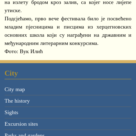
на излету бродом кроз залив, са којег носе лијепе
утиске.
Подсјећамо, прво вече фестивала било је посвећено
младим пјесницима и писцима из херцегновских
основних школа који су награђени на државним и
међународним литерарним конкурсима.
Фото: Вук Илић
City
City map
The history
Sights
Excursion sites
Parks and gardens