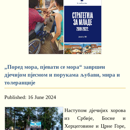
„Поред мора, пјевати се мора“ завршен
дјечијом пјесмом и порукама љубави, мира и
толеранције
Published: 16 June 2024
Наступом дјечијих хорова
из Србије, Босне и
Херцеговине и Црне Горе,