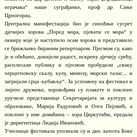
играчака“ наше суграђанке, проф др Сање
Црногорац.
Централна манифестација био је синоћњи сусрет
дјечијих хорова „Поред мора, пјевати се мора“ у
оквиру које је наступило осам хорова и представило
се брижљиво бираним репертоаром. Пјесмом су, како
је и обећано, донијели радост, искрену дјечију срећу,
расплесали публику и пјесмом пробудили „сваку
херцегновску скалу, кулу, мимозу, морски талас... и
загријали срца љубављу“. За успомену на фестивал и
лијепо дружење, хоровођама су плакете и поклоне
уручиле представнице Секретаријата за културу и
образовање, Марија Радуловић и Олга Пејовић, а
поклоне у име домаћина – хора Цвркутићи, предала
је диригентица Лидија Ивановић.
Учесници фестивала упознали су и дио љепота Боке