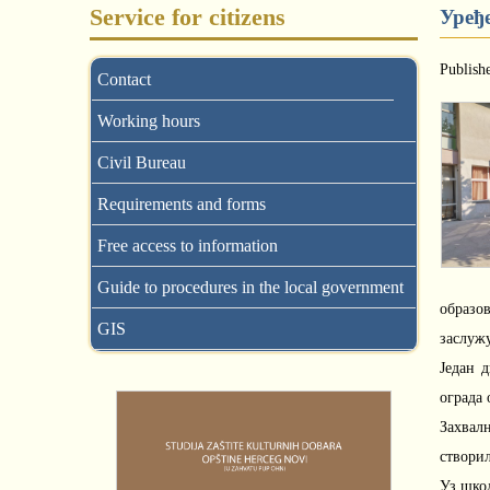
Service for citizens
Уређ
Publish
Contact
Working hours
Civil Bureau
Requirements and forms
Free access to information
Guide to procedures in the local government
образов
GIS
заслужу
Један 
ограда 
Захвал
створил
Уз школ