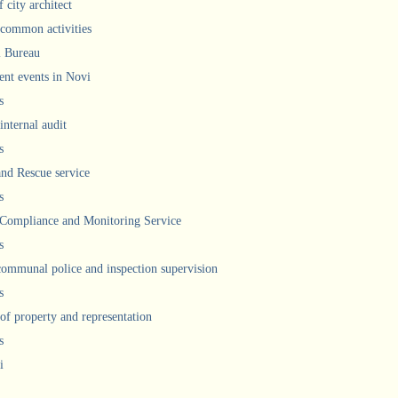
 city architect
 common activities
l Bureau
ent events in Novi
s
internal audit
s
and Rescue service
s
 Compliance and Monitoring Service
s
communal police and inspection supervision
s
 of property and representation
s
i