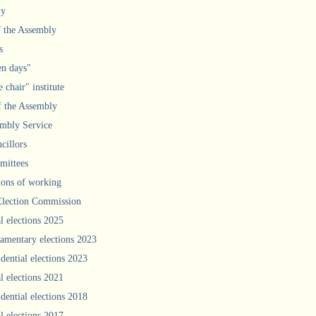
ly
f the Assembly
s
n days"
 chair" institute
f the Assembly
mbly Service
cillors
ittees
ions of working
Election Commission
l elections 2025
iamentary elections 2023
idential elections 2023
l elections 2021
idential elections 2018
l elections 2017