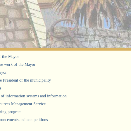
f the Mayor
he work of the Mayor
ayor
he President of the municipality
s
of information systems and information
urces Management Service
ning program
uncements and competitions