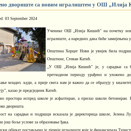
ено двориште са новим игралиштем у ОШ „Илија
ed: 03 September 2024
Ученике ОШ „Илија Кишић“ на почетку нове
игралиште, а наредних дана биће замијењена у
Општина Херцег Нови је увијек била подршк
Општине, Стеван Катић.
„У ОШ „Илија Кишић” је, у сарадњи са О
претходном периоду урађено и уложено до
ање младих људи, а прије свега нам је важно да се образују у квалите
ју”, казао је предсједник Катић.
дио простора испред школе је асфалтиран, а прилаз школи бетониран.
око дворишта.
ност на сарадњи и подршци исказала је директорица школе, Јелена Лу
и још боље услове за образовање ђака.
ски објекат постављено је дјечије игралиште које је финансирала Турис