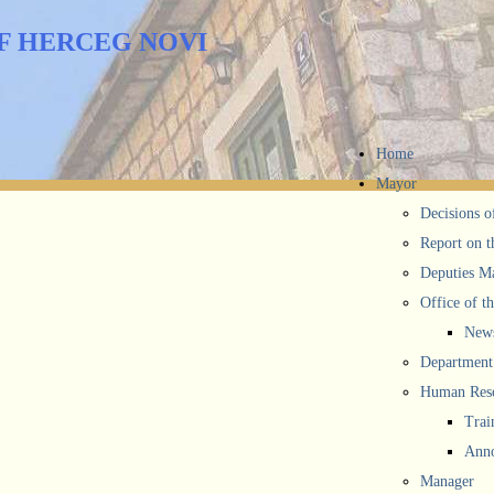
F HERCEG NOVI
Home
Mayor
Decisions o
Report on t
Deputies M
Office of t
New
Department 
Human Reso
Trai
Anno
Manager