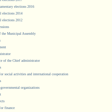
iamentary elections 2016
l elections 2014
l elections 2012
ssions
f the Municipal Assembly
s
ment
istrator
ce of the Chief administrator
s
for social activities and international cooperation
s
governmental organizations
t
ects
for finance