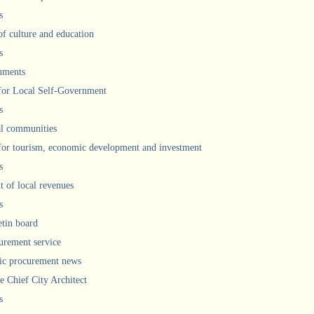
s
of culture and education
s
uments
 for Local Self-Government
s
l communities
 for tourism, economic development and investment
s
 of local revenues
s
etin board
urement service
ic procurement news
he Chief City Architect
s