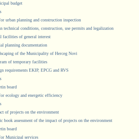
cipal budget
s
 for urban planning and construction inspection
n technical conditions, construction, use permits and legalization
 facilities of general interest
ial planning documentation
scaping of the Municipality of Herceg Novi
ram of temporary facilities
gn requirements EKIP, EPCG and RVS
s
etin board
for ecology and energetic efficiency
s
ct of projects on the environment
ic book assessment of the impact of projects on the environment
etin board
 for Municipal services