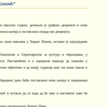
 Кишић”
 школске године, дочекало је уређено двориште и ново
лазна капија и постављена ограда око дворишта.
а свим школама у Херцег Новом, истакао је предсједник
пштином и Секретарјатом за културу и образовање, у
ста. Наставићемо и у наредном периоду да улажемо у
тним објектима и да имају садржаје које све наше школе и
 Наредних дана биће постављена нова капија и замијењена
чић и истакла да се нада да ће тако и наставити како би
тичка организација Херцег Нови.