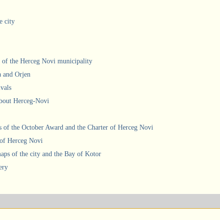
e city
 of the Herceg Novi municipality
a and Orjen
ivals
about Herceg-Novi
 of the October Award and the Charter of Herceg Novi
 of Herceg Novi
ps of the city and the Bay of Kotor
ery