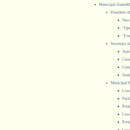
Municipal Assemb
President o
New
"Ope
"Free
Secretary o
Asse
Coun
Comm
Sess
Municipal 
Loca
Parl
Pres
Loca
Pres
Loca