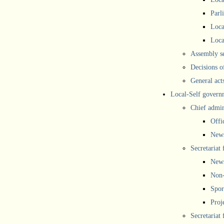
Parl
Loca
Loca
Assembly se
Decisions o
General act
Local-Self govern
Chief admin
Offi
New
Secretariat 
New
Non-
Spor
Proj
Secretariat 