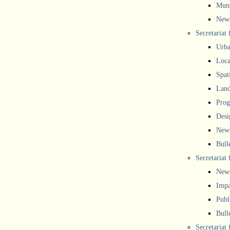
Muni
New
Secretariat
Urba
Local
Spat
Land
Prog
Desi
New
Bull
Secretariat 
New
Impa
Publ
Bull
Secretariat