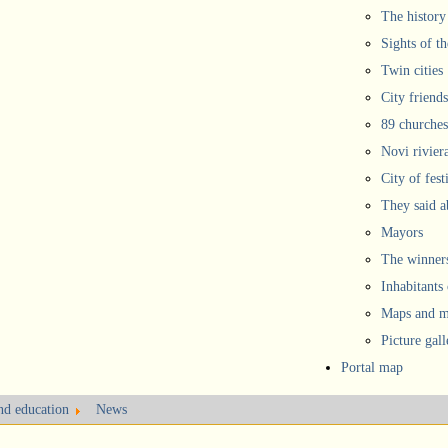
The history
Sights of th
Twin cities
City friends
89 churches
Novi rivier
City of fest
They said 
Mayors
The winners
Inhabitants
Maps and ma
Picture gall
Portal map
and education
News