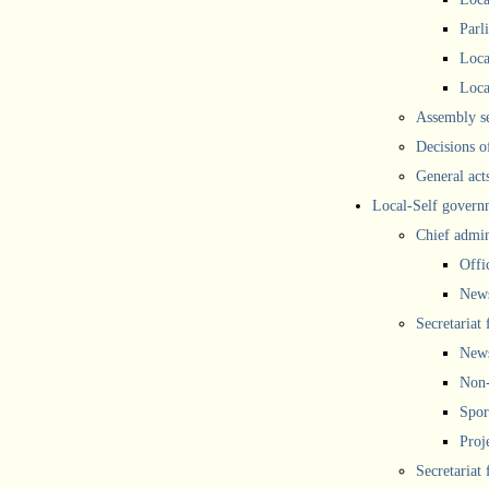
Parl
Loca
Loca
Assembly se
Decisions o
General act
Local-Self govern
Chief admin
Offi
New
Secretariat 
New
Non-
Spor
Proj
Secretariat 