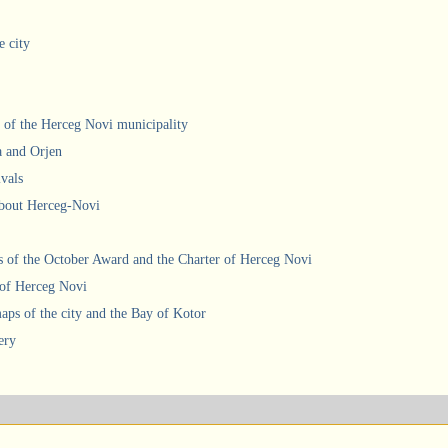
e city
 of the Herceg Novi municipality
a and Orjen
ivals
about Herceg-Novi
 of the October Award and the Charter of Herceg Novi
 of Herceg Novi
ps of the city and the Bay of Kotor
ery