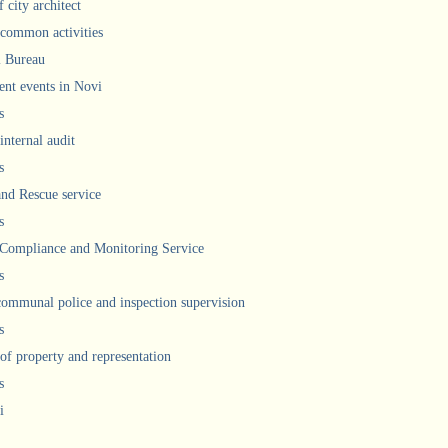
 city architect
 common activities
l Bureau
ent events in Novi
s
internal audit
s
and Rescue service
s
 Compliance and Monitoring Service
s
communal police and inspection supervision
s
 of property and representation
s
i