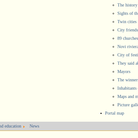
The history
Sights of th
Twin cities
City friends
89 churches
Novi rivier
City of fest
They said 
Mayors
The winners
Inhabitants
Maps and ma
Picture gall
Portal map
and education
News