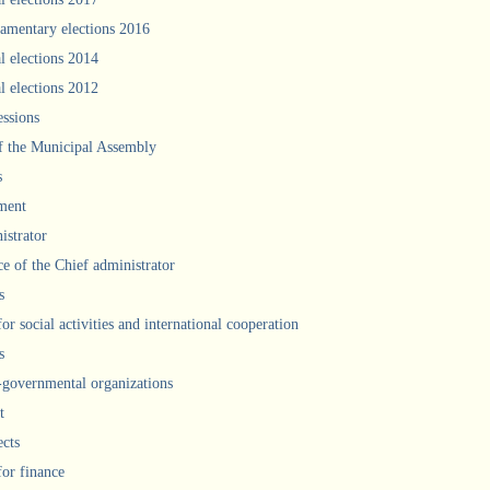
iamentary elections 2016
l elections 2014
l elections 2012
ssions
f the Municipal Assembly
s
ment
istrator
ce of the Chief administrator
s
for social activities and international cooperation
s
governmental organizations
t
ects
for finance