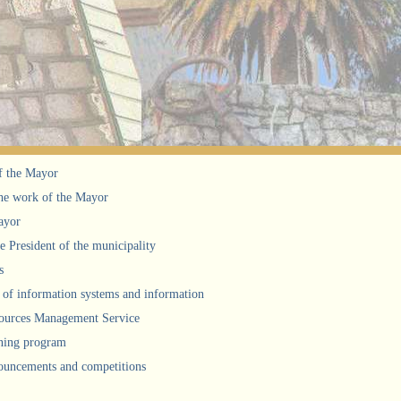
f the Mayor
he work of the Mayor
ayor
he President of the municipality
s
of information systems and information
urces Management Service
ning program
uncements and competitions