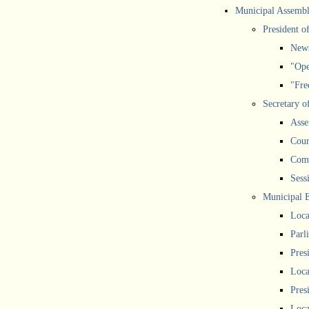
Municipal Assemb
President o
New
"Ope
"Free
Secretary o
Asse
Coun
Comm
Sess
Municipal 
Loca
Parl
Pres
Loca
Pres
Loca