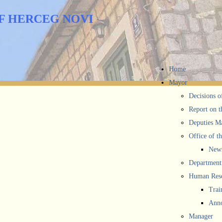
F HERCEG NOVI
Home
Mayor
Decisions o
Report on t
Deputies M
Office of t
New
Department 
Human Reso
Trai
Anno
Manager