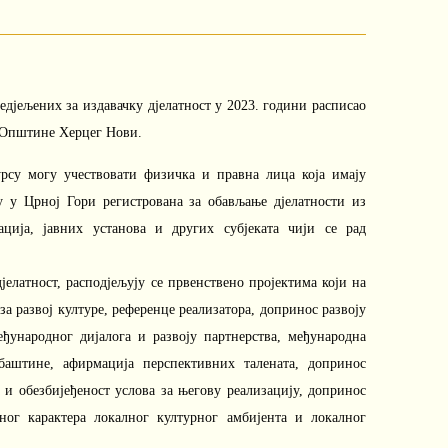
редјељених за издавачку дјелатност у 2023. години расписао
е Општине Херцег Нови.
урсу могу учествовати физичка и правна лица која имају
у у Црној Гори регистрована за обављање дјелатности из
ација, јавних установа и других субјеката чији се рад
јелатност, расподјељују се првенствено пројектима који на
за развој културе, референце реализатора, допринос развоју
ђународног дијалога и развоју партнерства, међународна
баштине, афирмација перспективних талената, допринос
 и обезбијеђеност услова за његову реализацију, допринос
ог карактера локалног културног амбијента и локалног