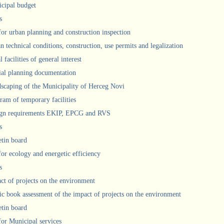
cipal budget
s
 for urban planning and construction inspection
n technical conditions, construction, use permits and legalization
 facilities of general interest
ial planning documentation
scaping of the Municipality of Herceg Novi
ram of temporary facilities
gn requirements EKIP, EPCG and RVS
s
etin board
for ecology and energetic efficiency
s
ct of projects on the environment
ic book assessment of the impact of projects on the environment
etin board
 for Municipal services