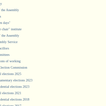
ly
f the Assembly
s
n days"
 chair" institute
f the Assembly
mbly Service
cillors
ittees
ions of working
Election Commission
l elections 2025
iamentary elections 2023
idential elections 2023
l elections 2021
idential elections 2018
l elections 2017