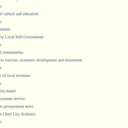
s
of culture and education
s
uments
 for Local Self-Government
s
l communities
 for tourism, economic development and investment
s
 of local revenues
s
etin board
urement service
ic procurement news
he Chief City Architect
s