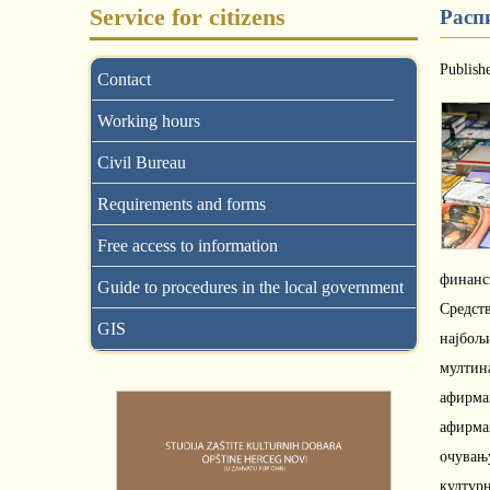
Service for citizens
Расп
Publish
Contact
Working hours
Civil Bureau
Requirements and forms
Free access to information
финанс
Guide to procedures in the local government
Средств
GIS
најбољи
мултин
афирма
афирма
очувањ
културн