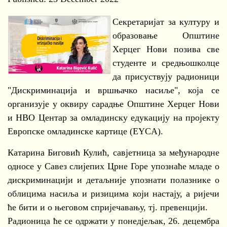
Секретаријат за културу и
образовање Општине
Херцег Нови позива све
студенте и средњошколце
да присуствују радионици
"Дискриминација и вршњачко насиље", која се
организује у оквиру сарадње Општине Херцег Нови
и НВО Центар за омладинску едукацију на пројекту
Европске омладинске картице (EYCA).
Катарина Биговић Кулић, савјетница за међународне
односе у Савез слијепих Црне Горе упознаће младе о
дискриминацији и детаљније упознати полазнике о
облицима насиља и ризицима који настају, а ријечи
ће бити и о његовом спријечавању, тј. превенцији.
Радионица ће се одржати у понедјељак, 26. децембра