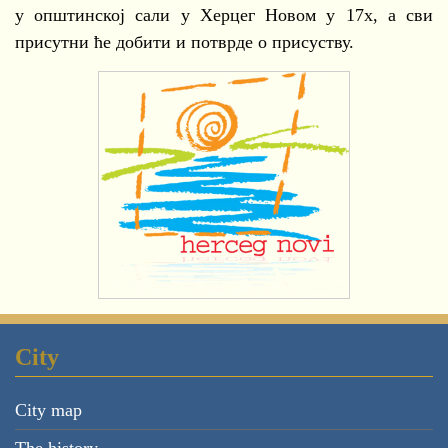
у општинској сали у Херцег Новом у 17х, а сви
присутни ће добити и потврде о присуству.
City
City map