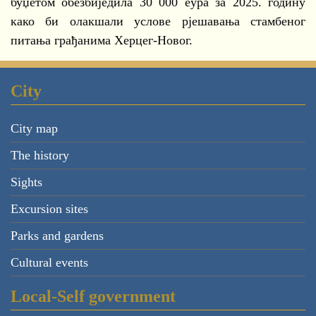
буџетом обезбиједила 30 000 еура за 2025. годину
како би олакшали услове рјешавања стамбеног
питања грађанима Херцег-Новог.
City
City map
The history
Sights
Excursion sites
Parks and gardens
Cultural events
Local-Self government