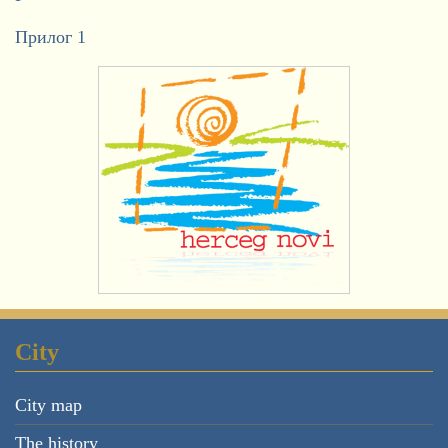
Прилог 1
City
City map
The history