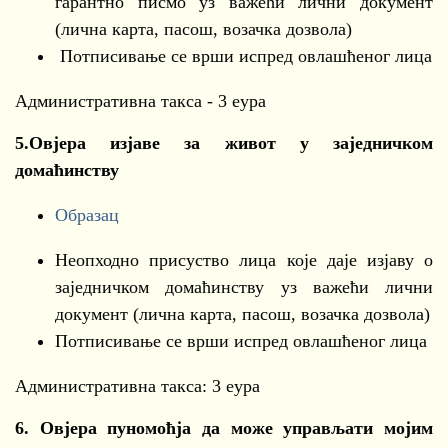
гарантно писмо уз важећи лични документ
(лична карта, пасош, возачка дозвола)
Потписивање се врши испред овлашћеног лица
Aдминистративна такса - 3 еура
5.
Овјера изјаве за живот у заједничком
домаћинству
Образац
Неопходно присуство лица које даје изјаву о
заједничком домаћинству уз важећи лични
документ (лична карта, пасош, возачка дозвола)
Потписивање се врши испред овлашћеног лица
Административна такса: 3 еура
6. Овјера пуномоћја да може управљати мојим