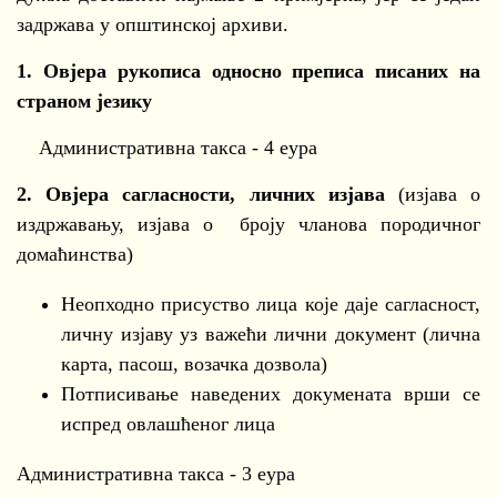
задржава у општинској архиви.
1.
Овјера рукописа односно преписа писаних на
страном језику
Административна такса - 4 еура
2.
Овјера сагласности, личних изјава
(изјава о
издржавању, изјава о броју чланова породичног
домаћинства)
Неопходно присуство лица које даје сагласност,
личну изјаву уз важећи лични документ (лична
карта, пасош, возачка дозвола)
Потписивање наведених докумената врши се
испред овлашћеног лица
Административна такса - 3 еура