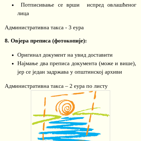
Потписивање се врши испред овлашћеног
лица
Административна такса - 3 еура
8.
Овјера преписа (фотокопије):
Оригинал документ на увид доставити
Најмање два преписа документа (може и више),
јер се један задржава у општинској архиви
Административна такса – 2 еура по листу