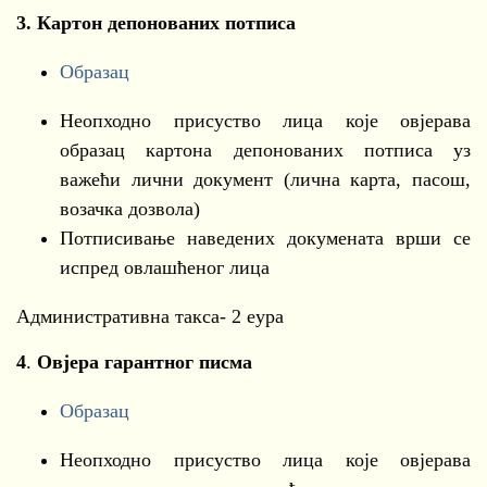
3.
Картон депонованих потписа
Образац
Неопходно присуство лица које овјерава
образац картона депонованих потписа уз
важећи лични документ (лична карта, пасош,
возачка дозвола)
Потписивање наведених докумената врши се
испред овлашћеног лица
Административна такса- 2 еура
4
.
Овјера гарантног писма
Образац
Неопходно присуство лица које овјерава