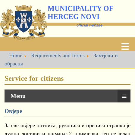
MUNICIPALITY OF
HERCEG NOVI
official website
Home
Requirements and forms
Захтјеви и
обрасци
Service for citizens
≡
Menu
Овјере
За све овјере потписа, рукописа и преписа странка је
дужна доставити најмање 2 примјерка, јер се један