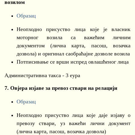
возилом
Образац
Неопходно присуство лица које је власник
моторног возила са важећим личним
документом (лична карта, пасош, возачка
дозвола) и оригинал саобраћајне дозволе возила
Потписивање се врши испред овлашћеног лица
Административна такса - 3 еура
7. Овјера изјаве за превоз ствари на релацији
Образац
Неопходно присуство лица које даје изјаву о
превозу ствари, уз важећи лични документ
(лична карта, пасош, возачка дозвола)