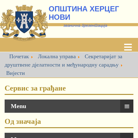
ОПШТИНА ХЕРЦЕГ
НОВИ
званична презентација
Почетак
Локална управа
Секретаријат за
друштвене дјелатности и међународну сарадњу
Вијести
Сервис за грађане
≡
Menu
Од значаја