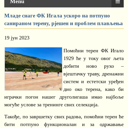
≡
Menu
Младе снаге ФК Игала ускоро на потпуно
санираном терену, рјешен и проблем плављења
19 јун 2023
Помоћни терен ФК Игало
1929 ће у току овог љета
добити ново рухо –
вјештачку траву, дренажни
систем и естетски уређен
дио око терена, како би
играчки погон нашег друголигаша имао најбоље
могуће услове за тренинге свих селекција.
Такође, по завршетку свих радова, помоћни терен ће
бити потпуно функционалан и за одржавање