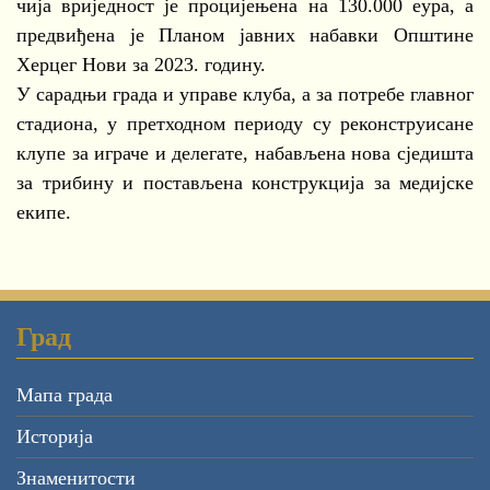
чија вриједност је процијењена на 130.000 еура, а
предвиђена је Планом јавних набавки Општине
Херцег Нови за 2023. годину.
У сарадњи града и управе клуба, а за потребе главног
стадиона, у претходном периоду су реконструисане
клупе за играче и делегате, набављена нова сједишта
за трибину и постављена конструкција за медијске
екипе.
Град
Мапа града
Историја
Знаменитости