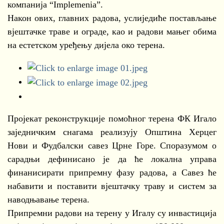
компанија “Implemenia”.
Након ових, главних радова, услиједиће постављање
вјештачке траве и ограде, као и радови мањег обима
на естетском уређењу дијела око терена.
Пројекат реконструкције помоћног терена ФК Игало
заједничким снагама реализују Општина Херцег
Нови и Фудбалски савез Црне Горе. Споразумом о
сарадњи дефинисано је да ће локална управа
финанисирати припремну фазу радова, а Савез ће
набавити и поставити вјештачку траву и систем за
наводњавање терена.
Припремни радови на терену у Игалу су инвастиција