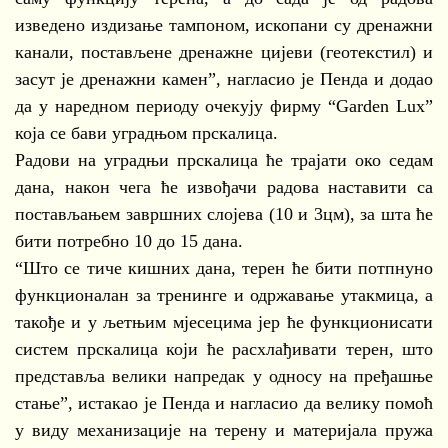
изведено издизање тампоном, ископани су дренажни
канали, постављене дренажне цијеви (геотекстил) и
засут је дренажни камен”, нагласио је Пенда и додао
да у наредном периоду очекују фирму “Garden Lux”
која се бави уградњом прскалица.
Радови на уградњи прскалица ће трајати око седам
дана, након чега ће извођачи радова наставити са
постављањем завршних слојева (10 и 3цм), за шта ће
бити потребно 10 до 15 дана.
“Што се тиче кишних дана, терен ће бити потпнуно
функционалан за тренинге и одржавање утакмица, а
такође и у љетњим мјесецима јер ће функционисати
систем прскалица који ће расхлађивати терен, што
представља велики напредак у односу на пређашње
стање”, истакао је Пенда и нагласио да велику помоћ
у виду механизације на терену и материјала пружа