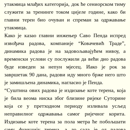
утакмица млађих категорија, док ће сениорском тиму
служити за тренинге током цијеле године, како би
главни терен био очуван и спреман за одржавање
утакмица.
Како је казао главни инжењер Саво Пенда испред
извођача радова, компаније “Ковачевић Траде”,
динамика радова је на задовољавајућем нивоу, а
временски услови су послужили да већи дио радова
буде изведен за непун мјесец. Иако је рок за
завршетак 90 дана, радови иду много брже него што
је замишљена динамика, нагласио је Пенда.
“Суштина ових радова је издизање коте терена, која
је била веома ниска због близине ријеке Суторине
која се у претходном периоду изливала усљед
неправилног одржавања самог ријечног корита.
Издизање коте терена за пола метра ће побољшати
саму функцију терена, а до сада је од радова