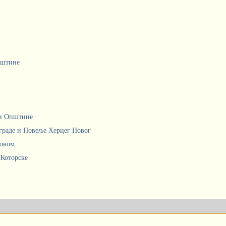
пштине
ци Општине
граде и Повеље Херцег Новог
Новом
 Которске