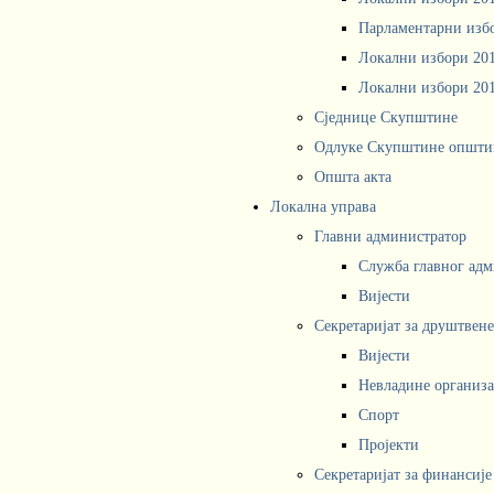
Парламентарни изб
Локални избори 20
Локални избори 20
Сједнице Скупштине
Одлуке Скупштине општи
Општа акта
Локална управа
Главни администратор
Служба главног адм
Вијести
Секретаријат за друштвен
Вијести
Невладине организа
Спорт
Пројекти
Секретаријат за финансије