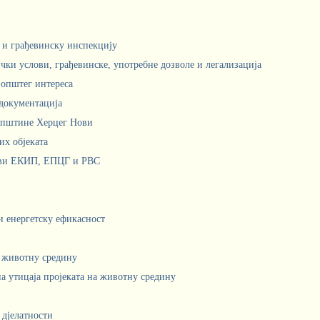
м и грађевинску инспекцију
чки услови, грађевинске, употребне дозволе и легализација
 општег интереса
документација
Општине Херцег Нови
х објеката
ови ЕКИП, ЕПЦГ и РВС
 и енергетску ефикасност
а животну средину
а утицаја пројеката на животну средину
 дјелатности