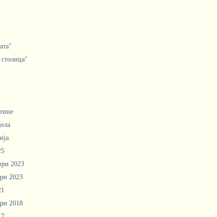
ата"
 столица"
тине
јела
ија
25
ори 2023
ри 2023
21
ри 2018
17