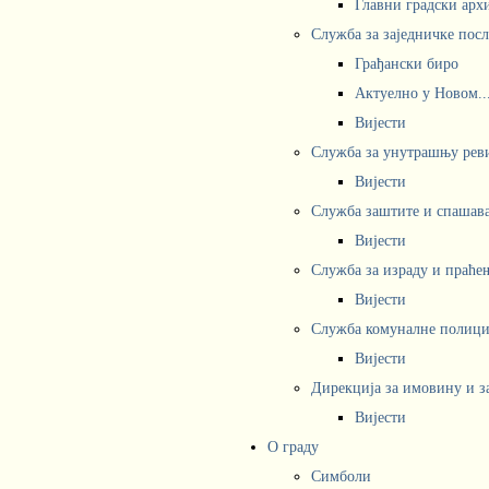
Главни градски арх
Служба за заједничке пос
Грађански биро
Актуелно у Новом..
Вијести
Служба за унутрашњу рев
Вијести
Служба заштите и спашав
Вијести
Служба за израду и праће
Вијести
Служба комуналне полициј
Вијести
Дирекција за имовину и з
Вијести
О граду
Симболи