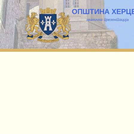
ОПШТИНА ХЕРЦ
званична презентација