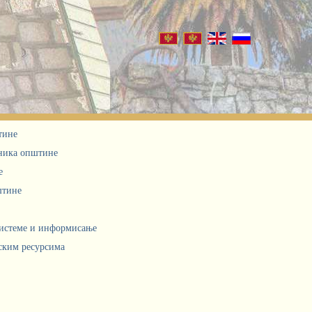
тине
дника општине
е
штине
системе и информисање
ским ресурсима