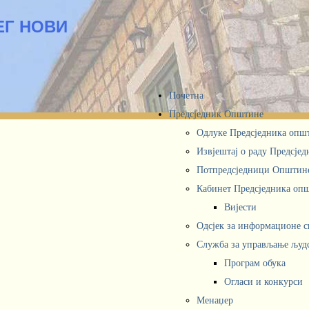
ЕГ НОВИ
Почетна
Предсједник Општине
Одлуке Предсједника опш
Извјештај о раду Предсје
Потпредсједници Општин
Кабинет Предсједника oп
Вијести
Одсјек за информационе 
Служба за управљање људ
Програм обука
Огласи и конкурси
Менаџер