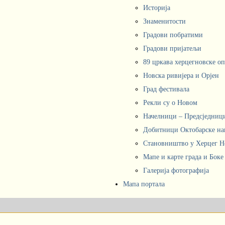
Историја
Знаменитости
Градови побратими
Градови пријатељи
89 цркава херцегновске о
Новска ривијера и Орјен
Град фестивала
Рекли су о Новом
Начелници – Предсједни
Добитници Октобарске на
Становништво у Херцег 
Мапе и карте града и Боке
Галерија фотографија
Мапа портала