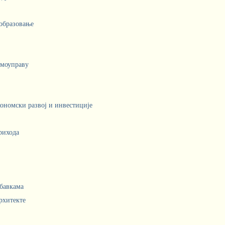
 образовање
амоуправу
кономски развој и инвестиције
рихода
абавкама
рхитекте