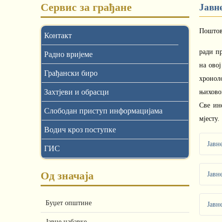
Сервис за грађане
Јавн
Поштов
Контакт
ради пр
Радно вријеме
на ово
Грађански биро
хронол
Захтјеви и обрасци
њихово
Све ин
Слободан приступ информацијама
мјесту.
Водич кроз поступке
Јавн
ГИС
Од значаја
Јавн
Буџет општине
Јавн
Јавне набавке