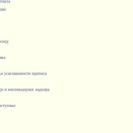
итекта
лове
.
изију
ања
ње усаглашености прописа
е и инспекцијског надзора
аступање