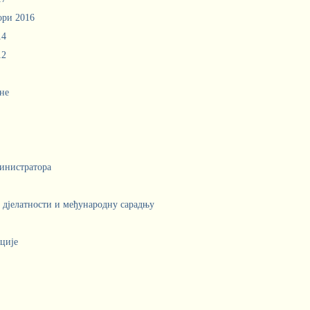
ори 2016
14
12
не
инистратора
е дјелатности и међународну сарадњу
ције