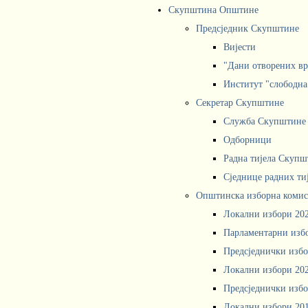
Скупштина Општине
Предсједник Скупштине
Вијести
"Дани отворених вр
Институт "слободна
Секретар Скупштине
Служба Скупштине
Одборници
Радна тијела Скупш
Сједнице радних ти
Општинска изборна комис
Локални избори 20
Парламентарни изб
Предсједнички избо
Локални избори 20
Предсједнички избо
Локални избори 20