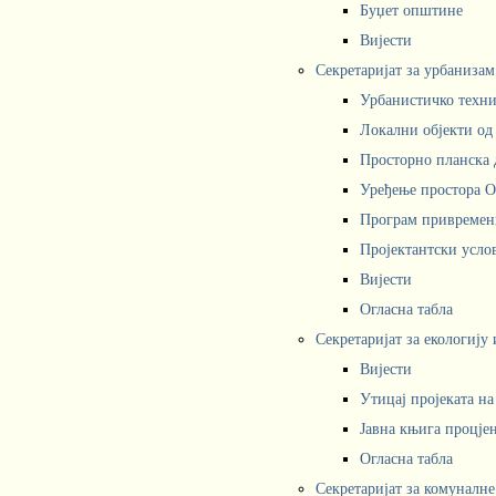
Буџет општине
Вијести
Секретаријат за урбаниза
Урбанистичко техни
Локални објекти од
Просторно планска 
Уређење простора 
Програм привремени
Пројектантски усл
Вијести
Огласна табла
Секретаријат за екологију
Вијести
Утицај пројеката н
Јавна књига процјен
Огласна табла
Секретаријат за комуналне