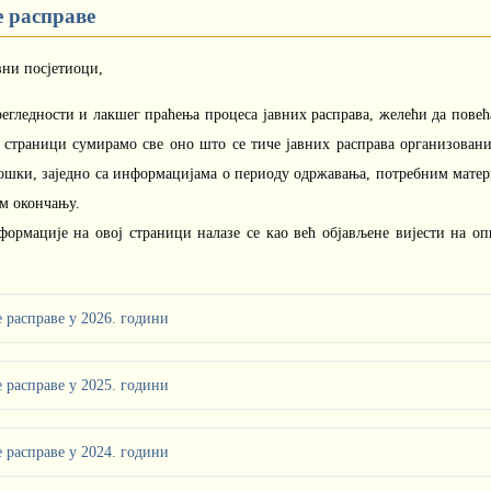
е расправе
ни посјетиоци,
егледности и лакшег праћења процеса јавних расправа, желећи да повећ
ј страници сумирамо све оно што се тиче јавних расправа организовани
ошки, заједно са информацијама о периоду одржавања, потребним матер
м окончању.
формације на овој страници налазе се као већ објављене вијести на оп
е расправе у 2026. години
е расправе у 2025. години
Јавна расправа на нацрт Одлуке о критеријумима, начину и п
привреде,
21.04.2026.
е расправе у 2024. години
Јавна расправа на Нацрт Програма уређења простора општине Херцег Н
- Нацрт Одлуке о критеријумима, начину и поступку расподјеле сре
Јавна расправа на Нацрт Годишњег плана давања концесија на подручј