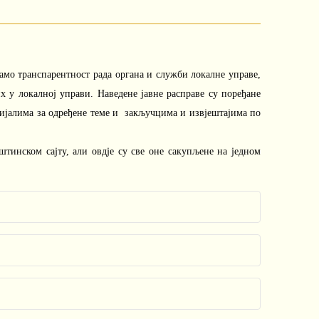
амо транспарентност рада органа и служби локалне управе,
х у локалној управи. Наведене јавне расправе су поређане
ијалима за одређене теме и закључцима и извјештајима по
штинском сајту, али овдје су све оне сакупљене на једном
оступку расподјеле средстава за подршку развоја
ови за 2026. годину,
08.12.2025.
дстава за подршку развоја привреде
у општине Херцег Нови за 2026. годину,
05.12.2025.