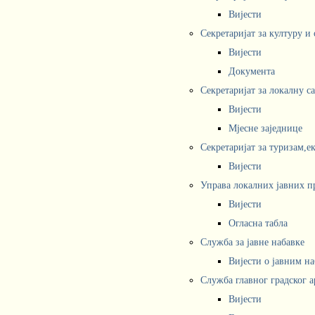
Вијести
Секретаријат за културу и
Вијести
Документа
Секретаријат за локалну с
Вијести
Мјесне заједнице
Секретаријат за туризам,е
Вијести
Управа локалних јавних п
Вијести
Огласна табла
Служба за јавне набавке
Вијести о јавним н
Служба главног градског а
Вијести