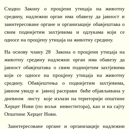
Сходно Закону о процјени утицаја на животну
средину, надлежни орган има обавезу да јавност и
заинтересоване органе и организације обавјештава о
свим поднијетим захтјевима и одлукама који се
односе на процјену утицаја на животну средину.
На основу члану 28 Закона о процјени утицаја на
животну средину надлежни орган има обавезу да
јавност обавјештава о свим поднијетим захтјевима
који се односе на процјену утицаја на животну
средину. Обавјештења о поднијетим захтјевима,
јавном увиду и јавној расправи биће објављивана у
дневном листу које излази на територији општине
Херцег Нови (по вољи инвеститора), као и на сајту
Општине Херцег Нови.
Заинтересоване органе и организације надлежни