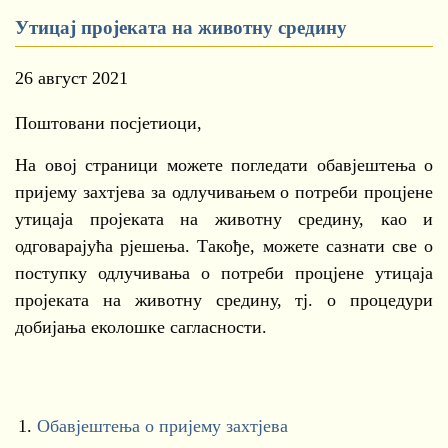
Утицај пројеката на животну средину
26 август 2021
Поштовани посјетиоци,
На овој страници можете погледати обавјештења о
пријему захтјева за одлучивањем о потреби процјене
утицаја пројеката на животну средину, као и
одговарајућа рјешења. Такође, можете сазнати све о
поступку одлучивања о потреби процјене утицаја
пројеката на животну средину, тј. о процедури
добијањa еколошке сагласности.
1.
Обавјештења о пријему захтјева