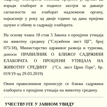
изради елаборат и поднесе захтјев за даванје
сагласности на елаборат надлежном органу,
најкасније у року од двије године од дана пријема
одлуке о обиму и садржају елабората.
На основу члана 18 став 5 Закона о процјени утицаја
на животну средину ("Службени лист ЦГ", број
075/18), Министарство одрживог развоја и туризма,
доноси ПРАВИЛНИК О БЛИЖОЈ САДРЖИНИ
ЕЛАБОРАТА О ПРОЦЈЕНИ УТИЦАЈА НА
ЖИВОТНУ СРЕДИНУ ("Сл. лист Црне Горе", бр.
019/19 од 29.03.2019)
Овим правилником прописује се ближа садржина
елабората о процјени утицаја на животну средину.
УЧЕСТВУЈТЕ У ЈАВНОМ УВИДУ