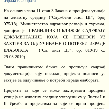
израда елабората
На основу члана 11 став 3 Закона о процјени утицаја
на животну средину ("Службени лист ЦГ", број
075/18), Министарство одрживог развоја и туризма,
донијело је ПРАВИЛНИК О БЛИЖЕМ САДРЖАЈУ
ДОКУМЕНТАЦИЈЕ КОЈА СЕ ПОДНОСИ УЗ
ЗАХТЈЕВ ЗА ОДЛУЧИВАЊЕ О ПОТРЕБИ ИЗРАДЕ
ЕЛАБОРАТА ("Сл. лист ЦГ", бр. 019/19 од
29.03.2019)
Овим правилником ближе се прописује садржај
документације коју носилац пројекта подноси уз
захтјев за одлучивање о потреби израде елабората.
Пројекти за које се може захтијевати процјена
утицаја на животну средину утврђени су у Листи I и
II Уредбе о пројектима за које се врши процјена