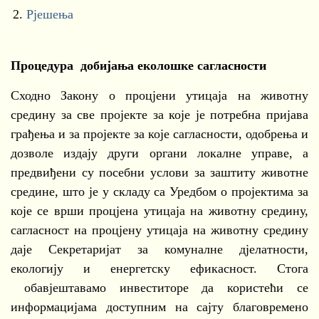
2.
Рјешења
Процедура добијањa еколошке сагласности
Сходно Закону о процјени утицаја на животну
средину за све пројекте за које је потребна пријава
грађења и за пројекте за које сагласности, одобрења и
дозволе издају други органи локалне управе, а
предвиђени су посебни услови за заштиту животне
средине, што је у складу са Уредбом о пројектима за
које се врши процјена утицаја на животну средину,
сагласност на процјену утицаја на животну средину
даје Секретаријат за комуналне дјелатности,
екологију и енергетску ефикасност. Стога
обавјештавамо инвеститоре да користећи се
информацијама доступним на сајту благовремено