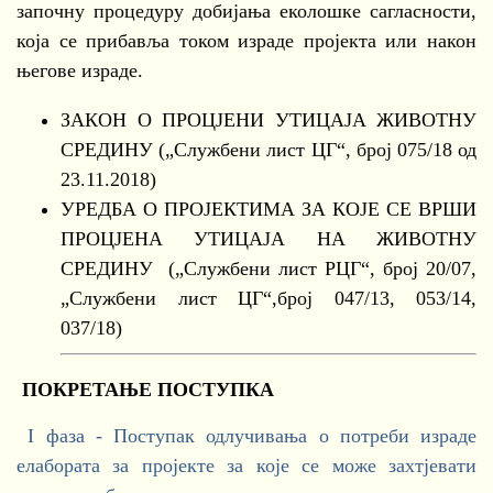
започну процедуру добијања еколошке сагласности,
која се прибавља током израде пројекта или након
његове израде.
ЗАКОН О ПРОЦЈЕНИ УТИЦАЈА ЖИВОТНУ
СРЕДИНУ („Службени лист ЦГ“, број 075/18 од
23.11.2018)
УРЕДБА О ПРОЈЕКТИМА ЗА КОЈЕ СЕ ВРШИ
ПРОЦЈЕНА УТИЦАЈА НА ЖИВОТНУ
СРЕДИНУ („Службени лист РЦГ“, број 20/07,
„Службени лист ЦГ“,број 047/13, 053/14,
037/18)
ПОКРЕТАЊЕ ПОСТУПКА
I фаза - Поступак одлучивања о потреби израде
елабората за пројекте за које се може захтјевати