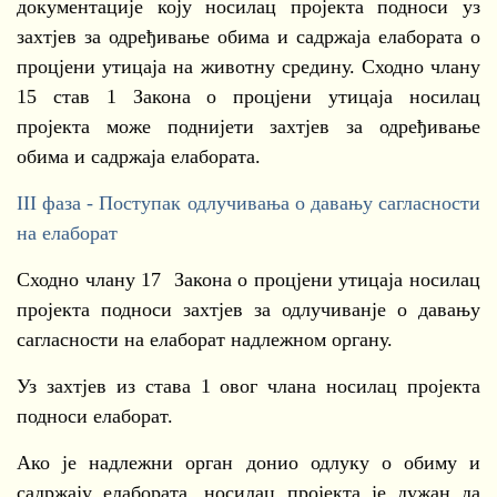
документације коју носилац пројекта подноси уз
захтјев за одређивање обима и садржаја елабората о
процјени утицаја на животну средину. Сходно члану
15 став 1 Закона о процјени утицаја носилац
пројекта може поднијети захтјев за одређивање
обима и садржаја елабората.
III фаза - Поступак одлучивања о давању сагласности
на елаборат
Сходно члану 17 Закона о процјени утицаја носилац
пројекта подноси захтјев за одлучиванје о давању
сагласности на елаборат надлежном органу.
Уз захтјев из става 1 овог члана носилац пројекта
подноси елаборат.
Ако је надлежни орган донио одлуку о обиму и
садржају елабората, носилац пројекта је дужан да