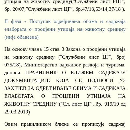
утицаја на животну средину("Службени лист РЦГ",
бр. 20/07,"Службени лист ЦГ", бр.47/13,53/14,37/18 ).
II фаза - Поступак одређивања обима и садржаја
елабората о процјени утицаја на животну средину
(није обавезна)
На основу члана 15 став 3 Закона о процјени утицаја
на животну средину ("Службени лист ЦГ", број
075/18), Министарство одрживог развоја и туризма,
доноси ПРАВИЛНИК О БЛИЖЕМ САДРЖАЈУ
ДОКУМЕНТАЦИЈЕ КОЈА СЕ ПОДНОСИ УЗ
ЗАХТЈЕВ ЗА ОДРЕЂИВАЊЕ ОБИМА И САДРЖАЈА
ЕЛАБОРАТА О ПРОЦЈЕНИ УТИЦАЈА НА
ЖИВОТНУ СРЕДИНУ ("Сл. лист ЦГ", бр. 019/19 од
29.03.2019)
Овим правилником ближе се прописује садржај