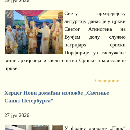
29 јул 2026
Свету архијерејску
литургију данас је у цркви
Светог Атиногена на
Вучјем долу служио
патријарх српски
Порфирије уз саслужење
више архијереја и свештенства Српске православне
цркве.
Опширније...
Херцег Нови домаћин изложбе „Светиње
Санкт Петербурга“
27 јул 2026
У фоајеу дворане „Парк“