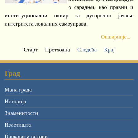
о сарадњи, као правни и
институционални оквир за дугорочно јачање
интегритета локалних самоуправа.
Опширније...
Старт
Претходна
Следећа
Крај
Град
Мапа града
Историја
Знаменитости
Излетишта
Паркови и вртови