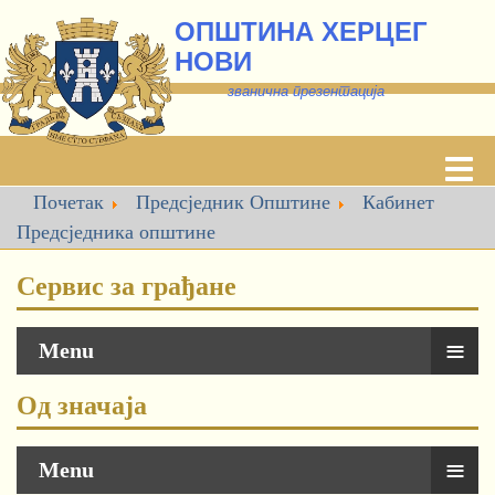
ОПШТИНА ХЕРЦЕГ
НОВИ
званична презентација
Почетак
Предсједник Општине
Кабинет
Предсједника oпштине
Сервис за грађане
≡
Menu
Од значаја
≡
Menu