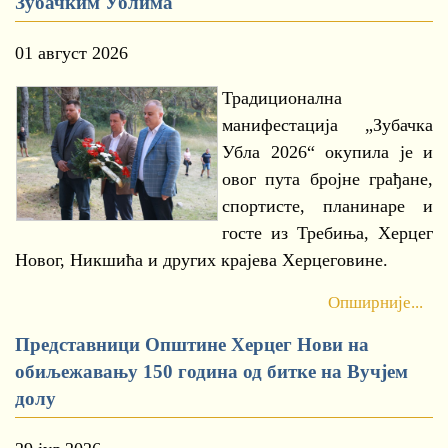
Зубачким Ублима
01 август 2026
Традиционална
манифестација „Зубачка
Убла 2026“ окупила је и
овог пута бројне грађане,
спортисте, планинаре и
госте из Требиња, Херцег
Новог, Никшића и других крајева Херцеговине.
Опширније...
Представници Општине Херцег Нови на
обиљежавању 150 година од битке на Вучјем
долу