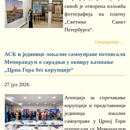
синоћ је отворена изложба
фотографија на платну
„Светиње Санкт
Петербурга“.
Опширније...
АСК и јединице локалне самоуправе потписали
Меморандум о сарадњи у оквиру кампање
„Црна Гора без корупције“
27 јул 2026
Агенција за спречавање
корупције и представници
јединица локалне
самоуправе у Црној Гори
потписали су Меморандум