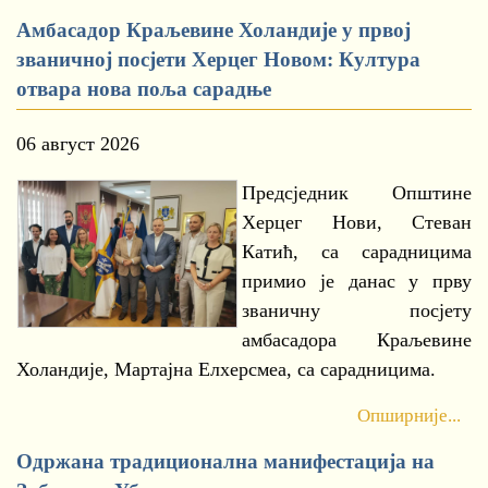
Амбасадор Краљевине Холандије у првој
званичној посјети Херцег Новом: Култура
отвара нова поља сарадње
06 август 2026
Предсједник Општине
Херцег Нови, Стеван
Катић, са сарадницима
примио је данас у прву
званичну посјету
амбасадора Краљевине
Холандије, Мартајна Елхерсмеа, са сарадницима.
Опширније...
Одржана традиционална манифестација на