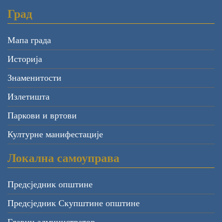
по обавјештењима о сумњама на преваре у
Град
јавном сектору
(.pdf)
Пријава
(.pdf)
Мапа града
Службеник за неправилности у Општини
Историја
Херцег Нови је
Ивана Пеулић
, Спец.Сци
Знаменитости
пословног менаџмента;
тел: 031/321-052; е-адреса:
Излетишта
ivana.peulic@hercegnovi.me
Паркови и вртови
Културне манифестације
Локална самоуправа
Предсједник општине
Предсједник Скупштине општине