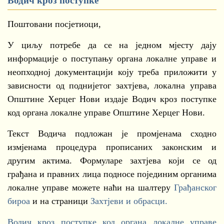
Водич кроз поступке
Поштовани посјетиоци,
У циљу потребе да се на једном мјесту дају
информације о поступању органа локалне управе и
неопходној документацији коју треба приложити у
зависности од поднијетог захтјева, локална управа
Општине Херцег Нови издаје Водич кроз поступке
код органа локалне управе Општине Херцег Нови.
Текст Водича подложан је промјенама сходно
измјенама процедура прописаних законским и
другим актима. Формуларе захтјева који се од
грађана и правних лица подносе појединим органима
локалне управе можете наћи на шалтеру
Грађанског
бироа
и на страници
Захтјеви и обрасци.
Водич кроз поступке код органа локалне управе