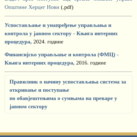
Општине Херцег Нови
(.pdf)
Успостављање и унапређење управљања и
контрола у јавном сектору - Књига интерних
процедура,
2024. године
Финансијско управљање и контрола (ФМЦ) -
Књига интерних процедура,
2016. године
Правилник о начину успостављања система за
откривање и поступање
по обавјештењима о сумњама на преваре у
јавном сектору
Правилник о начину успостављања система
за откривање и поступање