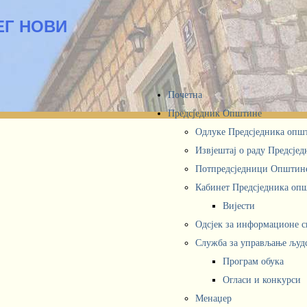
ЕГ НОВИ
Почетна
Предсједник Општине
Одлуке Предсједника опш
Извјештај о раду Предсје
Потпредсједници Општин
Кабинет Предсједника oп
Вијести
Одсјек за информационе 
Служба за управљање људ
Програм обука
Огласи и конкурси
Менаџер