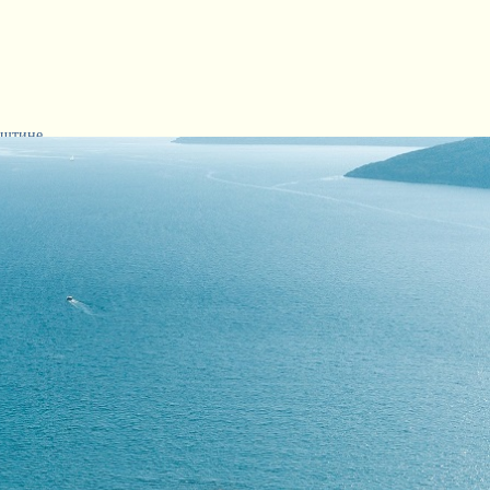
пштине
ци Општине
граде и Повеље Херцег Новог
Новом
 Которске