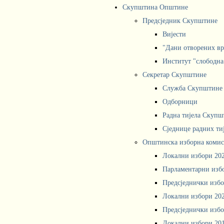
Скупштина Општине
Предсједник Скупштине
Вијести
"Дани отворених вр
Институт "слободна
Секретар Скупштине
Служба Скупштине
Одборници
Радна тијела Скупш
Сједнице радних ти
Општинска изборна комис
Локални избори 20
Парламентарни изб
Предсједнички избо
Локални избори 20
Предсједнички избо
Локални избори 20