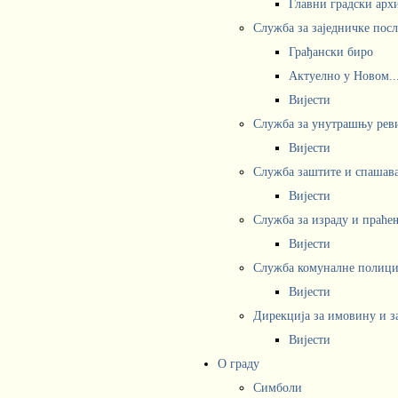
Главни градски арх
Служба за заједничке пос
Грађански биро
Актуелно у Новом..
Вијести
Служба за унутрашњу рев
Вијести
Служба заштите и спашав
Вијести
Служба за израду и праће
Вијести
Служба комуналне полициј
Вијести
Дирекција за имовину и з
Вијести
О граду
Симболи