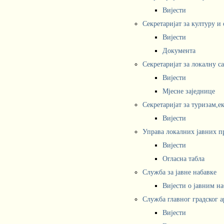
Вијести
Секретаријат за културу и
Вијести
Документа
Секретаријат за локалну с
Вијести
Мјесне заједнице
Секретаријат за туризам,е
Вијести
Управа локалних јавних п
Вијести
Огласна табла
Служба за јавне набавке
Вијести о јавним н
Служба главног градског а
Вијести