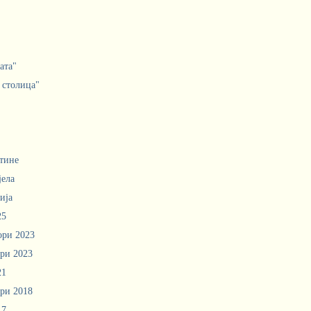
ата"
 столица"
тине
јела
ија
25
ори 2023
ри 2023
21
ри 2018
17