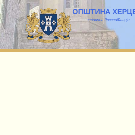
ОПШТИНА ХЕРЦ
званична презентација