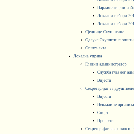
Парламентарни изб
Локални избори 20
Локални избори 20
Сједнице Скупштине
Одлуке Скупштине општи
Општа акта
Локална управа
Главни администратор
Служба главног адм
Вијести
Секретаријат за друштвен
Вијести
Невладине организа
Спорт
Пројекти
Секретаријат за финансије