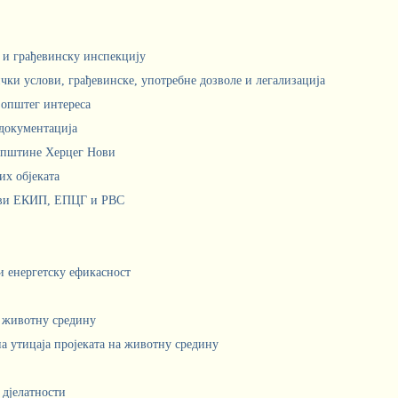
м и грађевинску инспекцију
чки услови, грађевинске, употребне дозволе и легализација
 општег интереса
документација
Општине Херцег Нови
х објеката
ови ЕКИП, ЕПЦГ и РВС
 и енергетску ефикасност
а животну средину
а утицаја пројеката на животну средину
 дјелатности