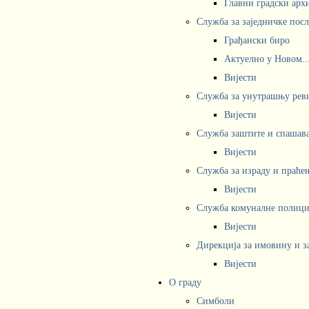
Главни градски арх
Служба за заједничке пос
Грађански биро
Актуелно у Новом..
Вијести
Служба за унутрашњу рев
Вијести
Служба заштите и спашав
Вијести
Служба за израду и праће
Вијести
Служба комуналне полициј
Вијести
Дирекција за имовину и з
Вијести
О граду
Симболи