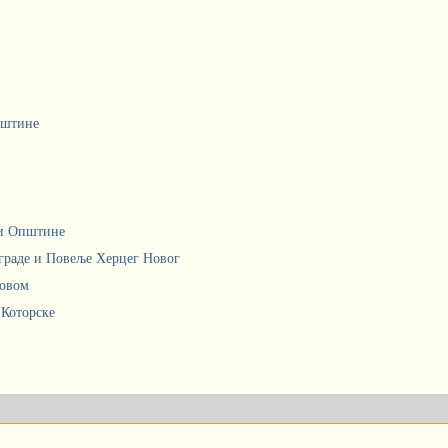
пштине
ци Општине
граде и Повеље Херцег Новог
Новом
 Которске