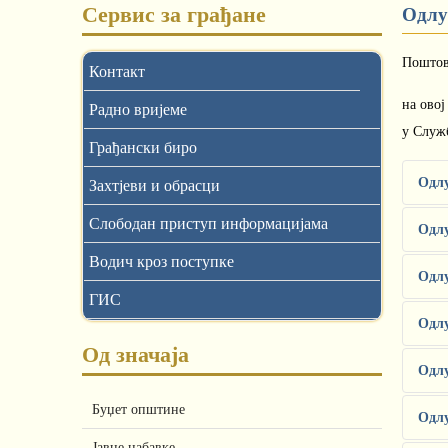
Сервис за грађане
Одлу
Поштов
Контакт
на ово
Радно вријеме
у Служ
Грађански биро
Одлу
Захтјеви и обрасци
Слободан приступ информацијама
Одлу
Водич кроз поступке
Одлу
ГИС
Одлу
Од значаја
Одлу
Буџет општине
Одлу
Јавне набавке