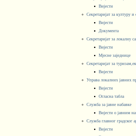
Вијести
Секретаријат за културу и
Вијести
Документа
Секретаријат за локалну с
Вијести
Мјесне заједнице
Секретаријат за туризам,е
Вијести
Управа локалних јавних п
Вијести
Огласна табла
Служба за јавне набавке
Вијести о јавним н
Служба главног градског а
Вијести