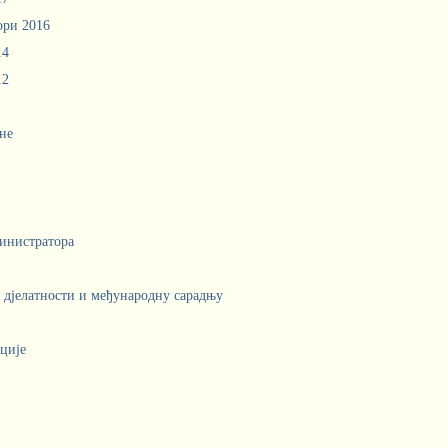
ори 2016
14
12
не
инистратора
е дјелатности и међународну сарадњу
ције