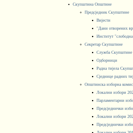
Скупштина Општине
Предсједник Скупштине
Вијести
"Дани отворених вр
Институт "слободна
Секретар Скупштине
Служба Скупштине
Одборници
Радна тијела Скупш
Сједнице радних ти
Општинска изборна комис
Локални избори 20
Парламентарни изб
Предсједнички избо
Локални избори 20
Предсједнички избо
Локални избори 20