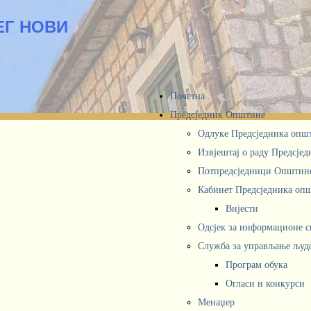
ЕГ НОВИ
Почетна
Предсједник Општине
Одлуке Предсједника опш
Извјештај о раду Предсје
Потпредсједници Општин
Кабинет Предсједника oп
Вијести
Одсјек за информационе 
Служба за управљање људ
Програм обука
Огласи и конкурси
Менаџер