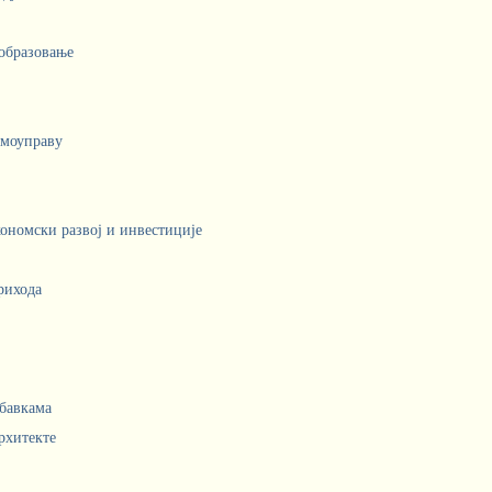
 образовање
амоуправу
кономски развој и инвестиције
рихода
абавкама
рхитекте