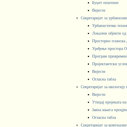
Буџет општине
Вијести
Секретаријат за урбаниза
Урбанистичко техни
Локални објекти од
Просторно планска 
Уређење простора 
Програм привремени
Пројектантски усл
Вијести
Огласна табла
Секретаријат за екологију
Вијести
Утицај пројеката н
Јавна књига процјен
Огласна табла
Секретаријат за комуналне