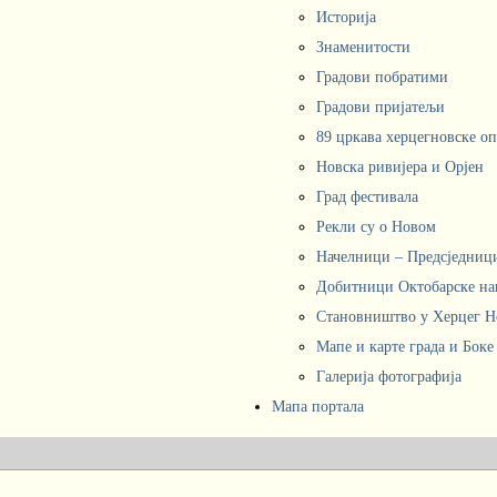
Историја
Знаменитости
Градови побратими
Градови пријатељи
89 цркава херцегновске о
Новска ривијера и Орјен
Град фестивала
Рекли су о Новом
Начелници – Предсједни
Добитници Октобарске на
Становништво у Херцег 
Мапе и карте града и Боке
Галерија фотографија
Мапа портала