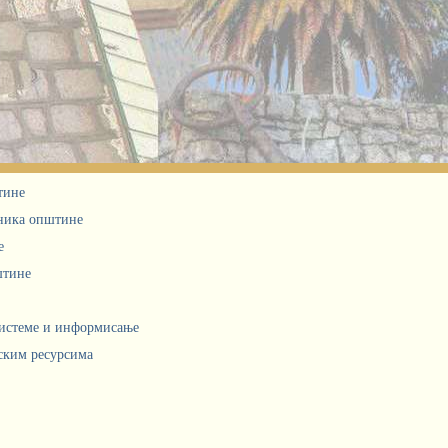
тине
дника општине
е
штине
системе и информисање
ским ресурсима