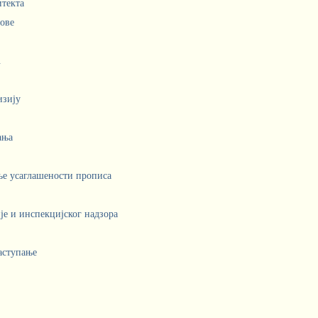
итекта
лове
.
изију
ања
ње усаглашености прописа
е и инспекцијског надзора
аступање