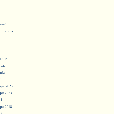
ата"
 столица"
тине
јела
ија
25
ори 2023
ри 2023
21
ри 2018
17