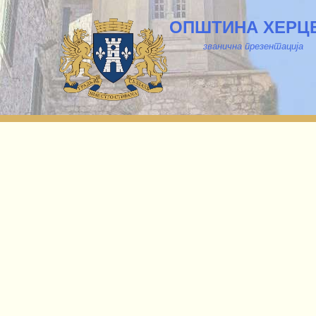
ОПШТИНА ХЕРЦ
званична презентација