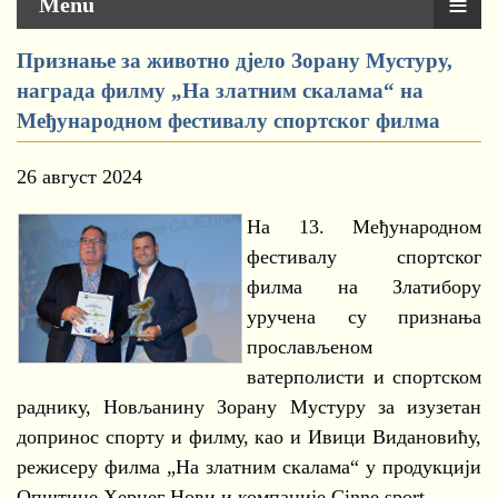
≡
Menu
Признање за животно дјело Зорану Мустуру,
награда филму „На златним скалама“ на
Међународном фестивалу спортског филма
26 август 2024
На 13. Међународном
фестивалу спортског
филма на Златибору
уручена су признања
прослављеном
ватерполисти и спортском
раднику, Новљанину Зорану Мустуру за изузетан
допринос спорту и филму, као и Ивици Видановићу,
режисеру филма „На златним скалама“ у продукцији
Општине Херцег Нови и компаније Cinne sport.