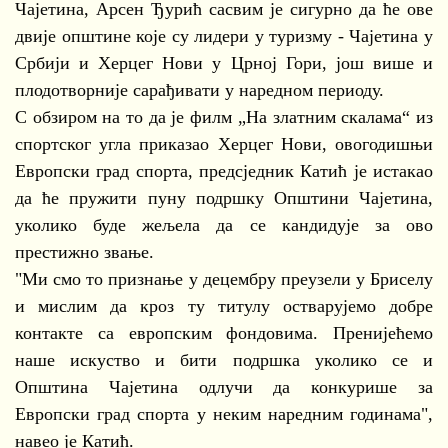
Чајетина, Арсен Ђурић сасвим је сигурно да ће ове
двије општине које су лидери у туризму - Чајетина у
Србији и Херцег Нови у Црној Гори, још више и
плодотворније сарађивати у наредном периоду.
С обзиром на то да је филм „На златним скалама“ из
спортског угла приказао Херцег Нови, овогодишњи
Европски град спорта, предсједник Катић је истакао
да ће пружити пуну подршку Општини Чајетина,
уколико буде жељела да се кандидује за ово
престижно звање.
"Ми смо то признање у децембру преузели у Бриселу
и мислим да кроз ту титулу остварујемо добре
контакте са европским фондовима. Пренијећемо
наше искуство и бити подршка уколико се и
Општина Чајетина одлучи да конкурише за
Европски град спорта у неким наредним годинама",
навео је Катић.