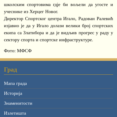
школским спортовима гдје би вољели да угосте и
учеснике из Херцег Новог.
Директор Спортског центра Игало, Радован Ралевић
изјавио је да у Игало долази велики број спортских
екипа са Златибора и да је видљив прогрес у раду у
сектору спорта и спортске инфраструктуре.
Фото: МФСФ
Град
Мапа града
Историја
Знаменитости
Излетишта