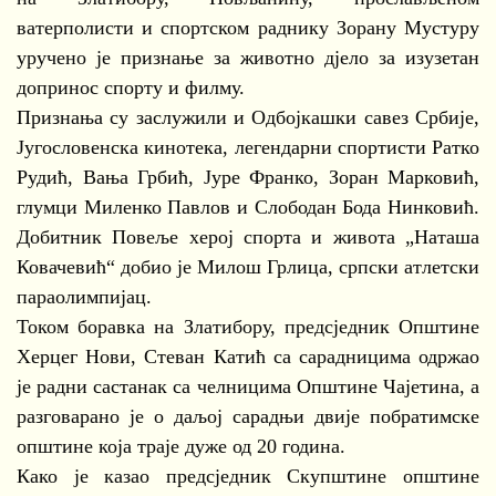
ватерполисти и спортском раднику Зорану Мустуру
уручено је признање за животно дјело за изузетан
допринос спорту и филму.
Признања су заслужили и Одбојкашки савез Србије,
Југословенска кинотека, легендарни спортисти Ратко
Рудић, Вања Грбић, Јуре Франко, Зоран Марковић,
глумци Миленко Павлов и Слободан Бода Нинковић.
Добитник Повеље херој спорта и живота „Наташа
Ковачевић“ добио је Милош Грлица, српски атлетски
параолимпијац.
Током боравка на Златибору, предсједник Општине
Херцег Нови, Стеван Катић са сарадницима одржао
је радни састанак са челницима Општине Чајетина, а
разговарано је о даљој сарадњи двије побратимске
општине која траје дуже од 20 година.
Како је казао предсједник Скупштине општине