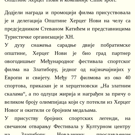
Додјели награда и промоцији филма присуствовала
је и делегација Општине Херцег Нови на челу са
предсједником Стеваном Катићем и представницима
Туристичке организације ХН.
У духу снажења сарадње двије побратимске
општине, Херцег Нови је био град партнер
овогодишњег Међународног фестивала спортског
филма на Златибору, једног од најзначајнијих у
Европи и свијету. Међу 77 филмова из око 40
спортова, приказан је и херцегновски „На златним
скалама“, а по одлуци жирија и награђен за причу о
великом броју олимпијаца који су потекли из Херцег
Новог и окитили се бројним медаљама.
У присуству бројних спортских легенди, на
свечаном отварању Фестивала у Културном центру
на Златибору, Новљанину, прослављеном