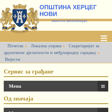
ОПШТИНА ХЕРЦЕГ
НОВИ
званична презентација
Почетак
Локална управа
Секретаријат за
друштвене дјелатности и међународну сарадњу
Вијести
Сервис за грађане
≡
Menu
Од значаја