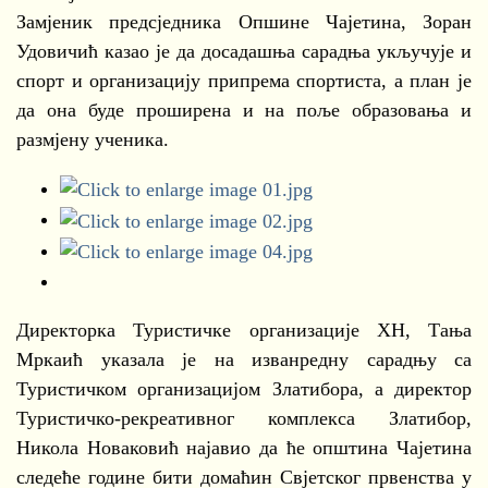
Замјеник предсједника Опшине Чајетина, Зоран
Удовичић казао је да досадашња сарадња укључује и
спорт и организацију припрема спортиста, а план је
да она буде проширена и на поље образовања и
размјену ученика.
Директорка Туристичке организације ХН, Тања
Мркаић указала је на изванредну сарадњу са
Туристичком организацијом Златибора, а директор
Туристичко-рекреативног комплекса Златибор,
Никола Новаковић најавио да ће општина Чајетина
следеће године бити домаћин Свјетског првенства у