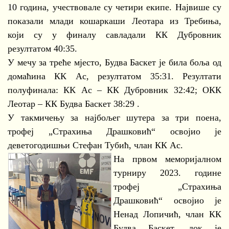
10 година, учествовале су четири екипе. Највише су
показали млади кошаркаши Леотара из Требиња,
који су у финалу савладали КК Дубровник
резултатом 40:35.
У мечу за треће мјесто, Будва Баскет је била боља од
домаћина КК Ас, резултатом 35:31. Резултати
полуфинала: КК Ас – КК Дубровник 32:42; ОКК
Леотар – КК Будва Баскет 38:29 .
У такмичењу за најбољег шутера за три поена,
трофеј „Страхиња Драшковић“ освојио је
деветогодишњи Стефан Тубић, члан КК Ас.
На првом меморијалном
турниру 2023. године
трофеј „Страхиња
Драшковић“ освојио је
Ненад Лопичић, члан КК
Будва Баскет, док је