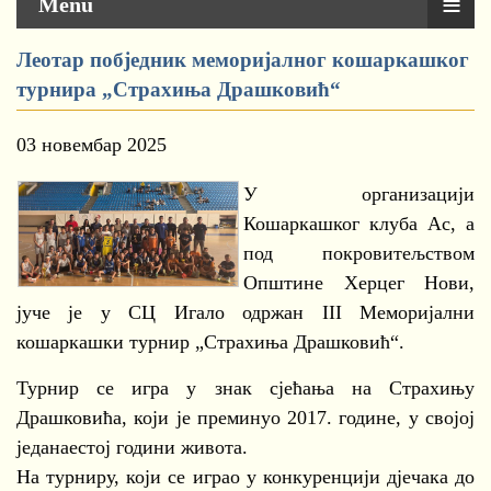
≡
Menu
Леотар побједник меморијалног кошаркашког
турнира „Страхиња Драшковић“
03 новембар 2025
У организацији
Кошаркашког клуба Ас, а
под покровитељством
Општине Херцег Нови,
јуче је у СЦ Игало одржан III Меморијални
кошаркашки турнир „Страхиња Драшковић“.
Турнир се игра у знак сјећања на Страхињу
Драшковића, који је преминуо 2017. године, у својој
једанаестој години живота.
На турниру, који се играо у конкуренцији дјечака до