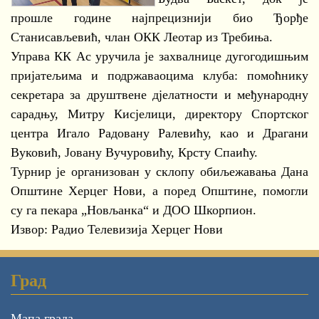
прошле године најпрецизнији био Ђорђе
Станисављевић, члан ОКК Леотар из Требиња.
Управа КК Ас уручила је захвалнице дугогодишњим
пријатељима и подржаваоцима клуба: помоћнику
секретара за друштвене дјелатности и међународну
сарадњу, Митру Кисјелици, директору Спортског
центра Игало Радовану Ралевићу, као и Драгани
Вуковић, Јовану Вучуровићу, Крсту Спаићу.
Турнир је организован у склопу обиљежавања Дана
Општине Херцег Нови, а поред Општине, помогли
су га пекара „Новљанка“ и ДОО Шкорпион.
Извор: Радио Телевизија Херцег Нови
Град
Мапа града