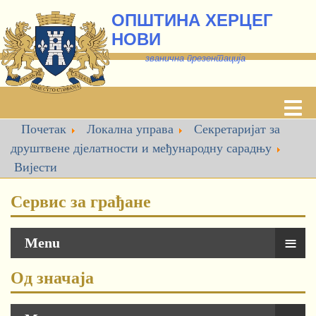
ОПШТИНА ХЕРЦЕГ
НОВИ
званична презентација
Почетак
Локална управа
Секретаријат за
друштвене дјелатности и међународну сарадњу
Вијести
Сервис за грађане
≡
Menu
Од значаја