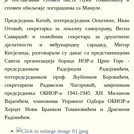
спомен обиљежје логорашима са Мамуле.
Предсједник Катић, потпредсједник Општине, Иван
Отовић, секретарка за локалну самоуправу, Весна
Самарџић и помоћник секретара за друштвене
дјелатности и међународну сарадњу, Митар
Кисјелица, разговарали су данас са представницима
Савеза организација бораца НОР-а Црне Горе -
предсједником Радојицом Радојевићем,
потпредсједником проф. Љубенком Боровићем,
секретарком Радмилом Чагоровић, замјеником
предсједника ОБНОР-а 1941-1945 ХН Миланом
Вајагићем, члановима Управног Одбора ОБНОР-а
Херцег Нови Бранком Томановићем и Драганом
Радовићем.