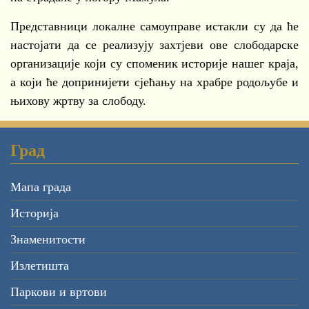
Представници локалне самоуправе истакли су да ће
настојати да се реализују захтјеви ове слободарске
организације који су споменик историје нашег краја,
а који ће допринијети сјећању на храбре родољубе и
њихову жртву за слободу.
Град
Мапа града
Историја
Знаменитости
Излетишта
Паркови и вртови