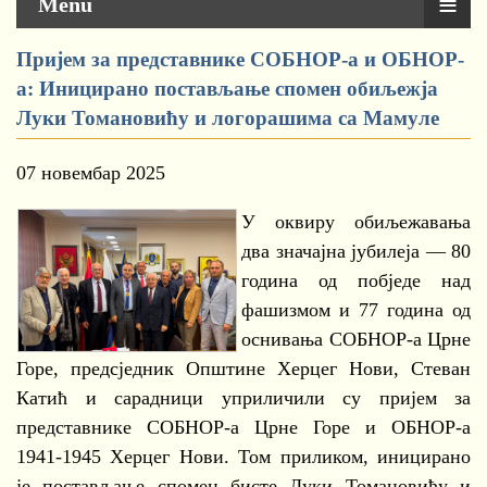
≡
Menu
Пријем за представнике СОБНОР-а и ОБНОР-
а: Иницирано постављање спомен обиљежја
Луки Томановићу и логорашима са Мамуле
07 новембар 2025
У оквиру обиљежавања
два значајна јубилеја — 80
година од побједе над
фашизмом и 77 година од
оснивања СОБНОР-а Црне
Горе, предсједник Општине Херцег Нови, Стеван
Катић и сарадници уприличили су пријем за
представнике СОБНОР-а Црне Горе и ОБНОР-а
1941-1945 Херцег Нови. Том приликом, иницирано
је постављање спомен бисте Луки Томановићу и