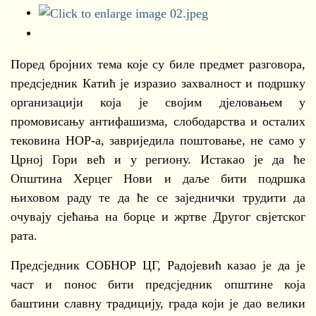
Поред бројних тема које су биле предмет разговора,
предсједник Катић је изразио захвалност и подршку
организацији која је својим дјеловањем у
промовисању антифашизма, слободарства и осталих
тековина НОР-а, завриједила поштовање, не само у
Црној Гори већ и у региону. Истакао је да ће
Општина Херцег Нови и даље бити подршка
њиховом раду те да ће се заједнички трудити да
очувају сјећања на борце и жртве Другог свјетског
рата.
Предсједник СОБНОР ЦГ, Радојевић казао је да је
част и понос бити предсједник општине која
баштини славну традицију, града који је дао велики