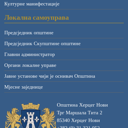
Културне манифестације
Локална самоуправа
Предсједник општине
Предсједник Скупштине општине
Главни администратор
Органи локалне управе
Јавне установе чији је оснивач Општина
Мјесне заједнице
Општина Херцег Нови
Трг Маршала Тита 2
85340 Херцег Нови
+382 (0) 31 321 052