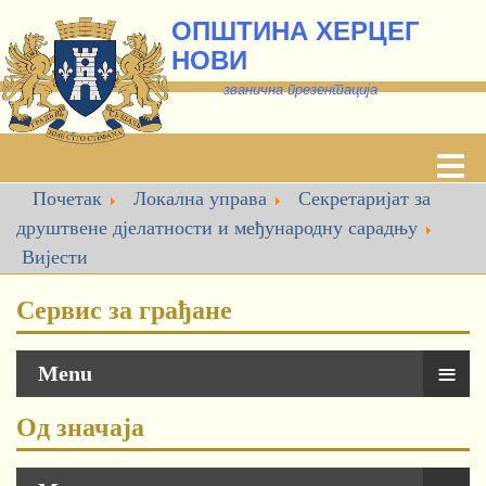
ОПШТИНА ХЕРЦЕГ
НОВИ
званична презентација
Почетак
Локална управа
Секретаријат за
друштвене дјелатности и међународну сарадњу
Вијести
Сервис за грађане
≡
Menu
Од значаја