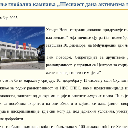
ње глобална кампања „Шеснаест дана активизма 
ембар 2025
Херцег Нови се традиционално придружује гл
над женама" која почиње сјутра (25. новемб
завршава 10. децембра, на Међународни дан љ
Тим поводом, Секретаријат за друштвене 
равноправност, у сарадњи са Центром за социј
жене говоре, систем се мијења”.
 сто ће бити одржан у сриједу, 10. децембра у 11 часова у сали Скупш
ткиње за родну равноправност из НВО СПЕС, као и представници/це ин
равности, заштите од дискриминације и заштите људских права. Циљ ј
ке, са посебним акцентом на оне области о којима се мање јавно говор
уда и дискриминације, гдје сви могу да, под једнаким условима, учеств
не добробити.
је о глобалној кампањи која се обиљежава у 100 држава, којој се Хер