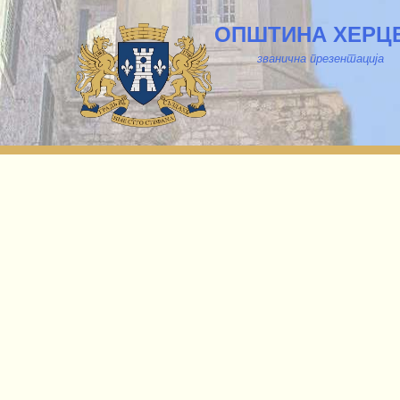
ОПШТИНА ХЕРЦ
званична презентација