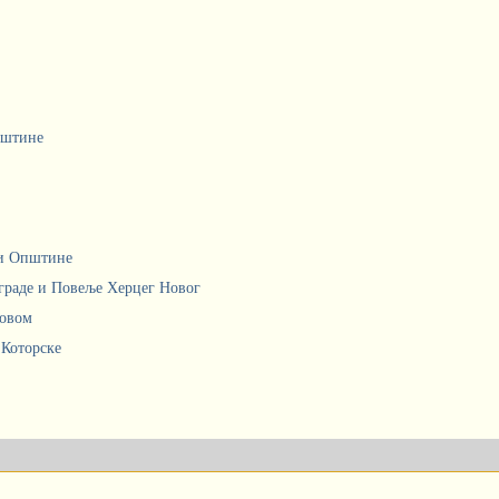
пштине
ци Општине
граде и Повеље Херцег Новог
Новом
 Которске