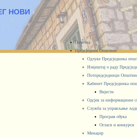
ЕГ НОВИ
Почетна
Предсједник Општине
Одлуке Предсједника опш
Извјештај о раду Предсје
Потпредсједници Општин
Кабинет Предсједника oп
Вијести
Одсјек за информационе 
Служба за управљање људ
Програм обука
Огласи и конкурси
Менаџер