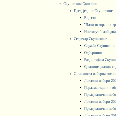
Скупштина Општине
Предсједник Скупштине
Вијести
"Дани отворених вр
Институт "слободна
Секретар Скупштине
Служба Скупштине
Одборници
Радна тијела Скупш
Сједнице радних ти
Општинска изборна комис
Локални избори 20
Парламентарни изб
Предсједнички избо
Локални избори 20
Предсједнички избо
Локални избори 20