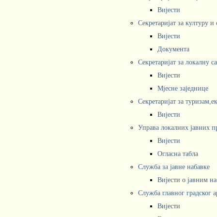
Вијести
Секретаријат за културу и
Вијести
Документа
Секретаријат за локалну с
Вијести
Мјесне заједнице
Секретаријат за туризам,е
Вијести
Управа локалних јавних п
Вијести
Огласна табла
Служба за јавне набавке
Вијести о јавним н
Служба главног градског а
Вијести