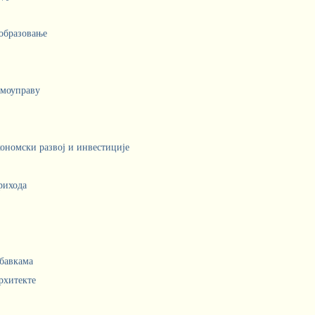
 образовање
амоуправу
кономски развој и инвестиције
рихода
абавкама
рхитекте