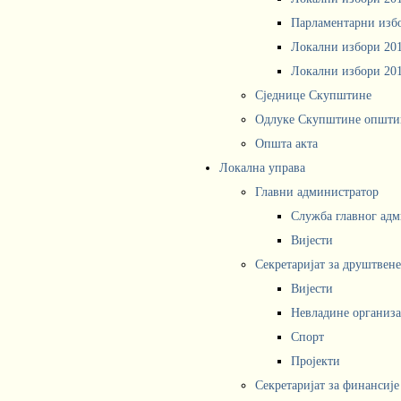
Парламентарни изб
Локални избори 20
Локални избори 20
Сједнице Скупштине
Одлуке Скупштине општи
Општа акта
Локална управа
Главни администратор
Служба главног адм
Вијести
Секретаријат за друштвен
Вијести
Невладине организа
Спорт
Пројекти
Секретаријат за финансије