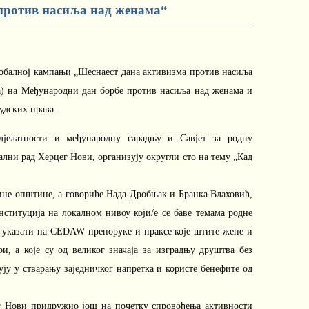
против насиља над женама“
обалној кампањи „Шеснаест дана активизма против насиља
ра) на Међународни дан борбе против насиља над женама и
удских права.
дјелатности и међународну сарадњу и Савјет за родну
ални рад Херцег Нови, организују округли сто на тему „Кад
тине општине, а говориће Нада Дробњак и Бранка Влаховић,
ституција на локалном нивоу који/е се баве темама родне
е указати на CEDAW препоруке и праксе које штите жене и
и, а које су од великог значаја за изградњу друштва без
ују у стварању заједничког напретка и користе бенефите од
цег Нови придружио још на почетку спровођења активности