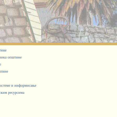
тине
дника општине
е
штине
системе и информисање
ским ресурсима