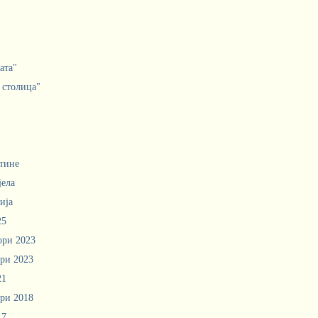
ата"
 столица"
тине
јела
ија
25
ори 2023
ри 2023
21
ри 2018
17