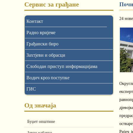
Сервис за грађане
Почи
24 нов
Контакт
Радно вријеме
Грађански биро
Захтјеви и обрасци
Слободан приступ информацијама
Водич кроз поступке
Округли
ГИС
експер
равноп
Од значаја
дјевој
предрас
Буџет општине
остваре
Ријеч 
Јавне набавке