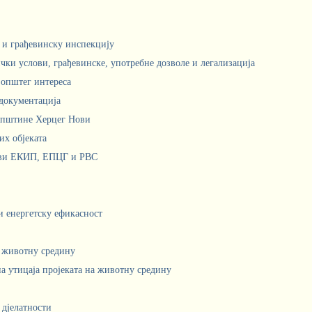
м и грађевинску инспекцију
чки услови, грађевинске, употребне дозволе и легализација
 општег интереса
документација
Општине Херцег Нови
х објеката
ови ЕКИП, ЕПЦГ и РВС
 и енергетску ефикасност
а животну средину
а утицаја пројеката на животну средину
 дјелатности