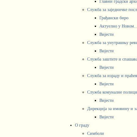
Главни градски арх
Служба за заједничке пос
Грађански биро
Актуелно у Новом..
Вијести
Служба за унутрашњу рев
Вијести
Служба заштите и спашав
Вијести
Служба за израду и праће
Вијести
Служба комуналне полициј
Вијести
Дирекција за имовину и з
Вијести
О граду
Симболи