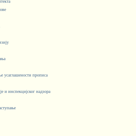
итекта
лове
.
изију
ања
ње усаглашености прописа
е и инспекцијског надзора
аступање