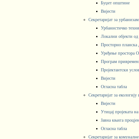
Буџет општине
Вијести
Секретаријат за урбаниза
Урбанистичко техни
Локални објекти од
Просторно планска 
Уређење простора 
Програм привремени
Пројектантски усл
Вијести
Огласна табла
Секретаријат за екологију
Вијести
Утицај пројеката н
Јавна књига процјен
Огласна табла
Секретаријат за комуналне