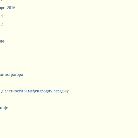
ори 2016
14
12
не
инистратора
е дјелатности и међународну сарадњу
ције