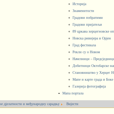
Историја
Знаменитости
Градови побратими
Градови пријатељи
89 цркава херцегновске о
Новска ривијера и Орјен
Град фестивала
Рекли су о Новом
Начелници – Предсједни
Добитници Октобарске на
Становништво у Херцег 
Мапе и карте града и Боке
Галерија фотографија
Мапа портала
не дјелатности и међународну сарадњу
Вијести