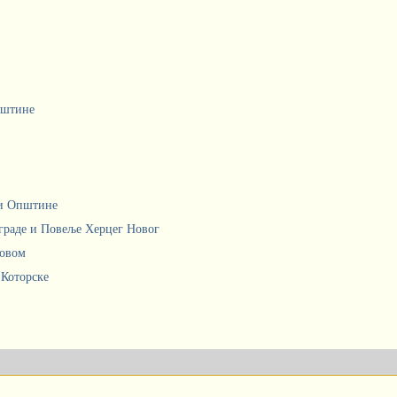
пштине
ци Општине
граде и Повеље Херцег Новог
Новом
 Которске