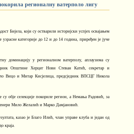
покорила регионалну ватерполо лигу
ост Бијела, који су остварили историјски успјех освајањем
 узрасне категорије до 12 и до 14 година, приређен је јуче
тну доминацију у регионалном ватерполу, аплаузима су
едник Општине Херцег Нови Стеван Катић, секретар и
рило Вицо и Митар Кисјелица, предсједник ВПСЦГ Никола
 су обје селекције покориле регион, а Немања Радовић, за
 тренери Мило Желалић и Марко Дамјановић.
ултата, казао је Благо Илић, члан управе клуба и један од
о краја.