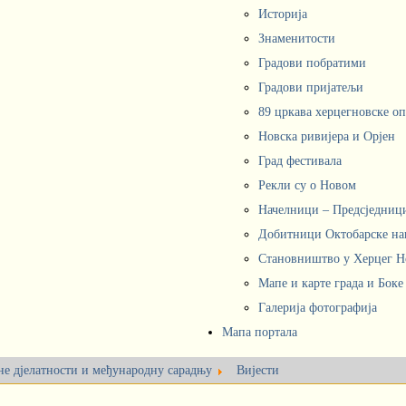
Историја
Знаменитости
Градови побратими
Градови пријатељи
89 цркава херцегновске о
Новска ривијера и Орјен
Град фестивала
Рекли су о Новом
Начелници – Предсједни
Добитници Октобарске на
Становништво у Херцег 
Мапе и карте града и Боке
Галерија фотографија
Мапа портала
не дјелатности и међународну сарадњу
Вијести