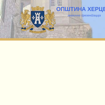
ОПШТИНА ХЕРЦ
званична презентација