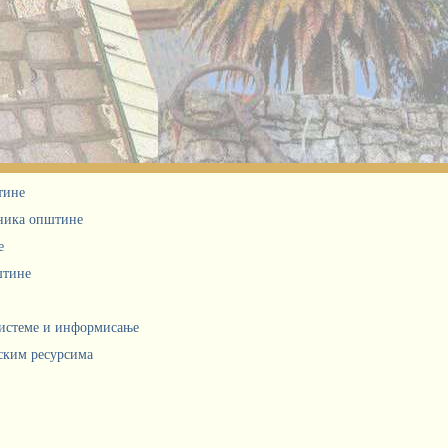
тине
дника општине
е
штине
системе и информисање
ским ресурсима