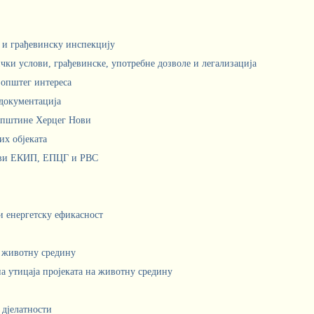
м и грађевинску инспекцију
чки услови, грађевинске, употребне дозволе и легализација
 општег интереса
документација
Општине Херцег Нови
х објеката
ови ЕКИП, ЕПЦГ и РВС
 и енергетску ефикасност
а животну средину
а утицаја пројеката на животну средину
 дјелатности