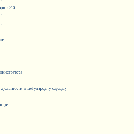
ори 2016
14
12
не
инистратора
е дјелатности и међународну сарадњу
ције