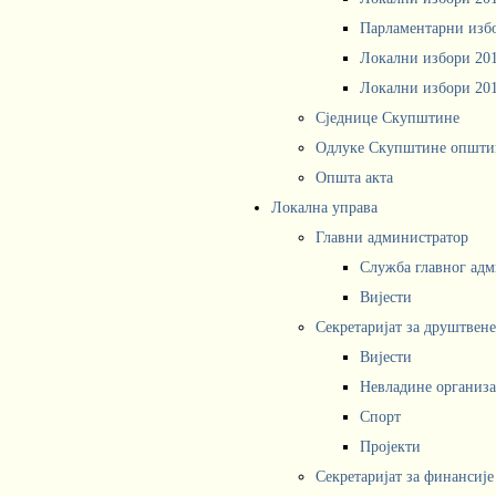
Парламентарни изб
Локални избори 20
Локални избори 20
Сједнице Скупштине
Одлуке Скупштине општи
Општа акта
Локална управа
Главни администратор
Служба главног адм
Вијести
Секретаријат за друштвен
Вијести
Невладине организа
Спорт
Пројекти
Секретаријат за финансије