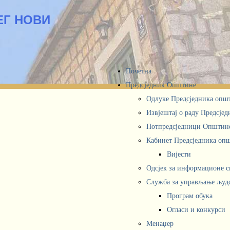
ЕГ НОВИ
Почетна
Предсједник Општине
Одлуке Предсједника опш
Извјештај о раду Предсје
Потпредсједници Општин
Кабинет Предсједника oп
Вијести
Одсјек за информационе 
Служба за управљање људ
Програм обука
Огласи и конкурси
Менаџер