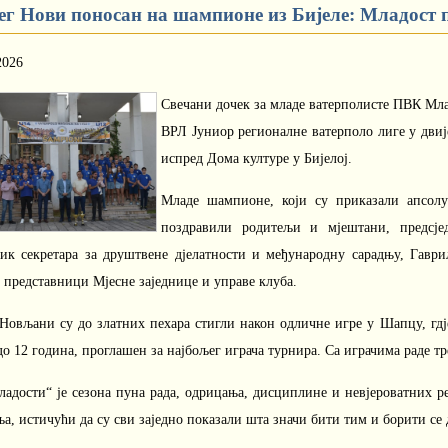
ег Нови поносан на шампионе из Бијеле: Младост 
2026
Свечани дочек за младе ватерполисте ПВК Млад
ВРЛ Јуниор регионалне ватерполо лиге у двије
испред Дома културе у Бијелој.
Младе шампионе, који су приказали апсолу
поздравили родитељи и мјештани, предсј
ик секретара за друштвене дјелатности и међународну сарадњу, Гав
 представници Мјесне заједнице и управе клуба.
Новљани су до златних пехара стигли након одличне игре у Шапцу, гдје
до 12 година, проглашен за најбољег играча турнира. Са играчима раде
адости“ је сезона пуна рада, одрицања, дисциплине и невјероватних рез
а, истичући да су сви заједно показали шта значи бити тим и борити се д