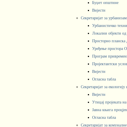
Буџет општине
Вијести
Секретаријат за урбаниза
Урбанистичко техни
Локални објекти од
Просторно планска 
Уређење простора 
Програм привремени
Пројектантски усл
Вијести
Огласна табла
Секретаријат за екологију
Вијести
Утицај пројеката н
Јавна књига процјен
Огласна табла
Секретаријат за комуналне