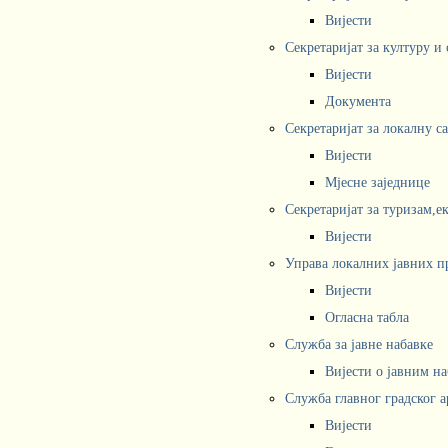
Вијести
Секретаријат за културу и
Вијести
Документа
Секретаријат за локалну с
Вијести
Мјесне заједнице
Секретаријат за туризам,е
Вијести
Управа локалних јавних п
Вијести
Огласна табла
Служба за јавне набавке
Вијести о јавним н
Служба главног градског а
Вијести