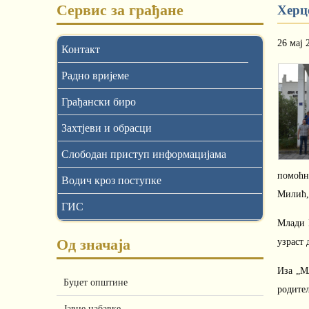
Сервис за грађане
Херц
26 мај 
Контакт
Радно вријеме
Грађански биро
Захтјеви и обрасци
Слободан приступ информацијама
помоћн
Водич кроз поступке
Милић,
ГИС
Млади 
Од значаја
узраст 
Иза „Мл
Буџет општине
родитељ
Јавне набавке