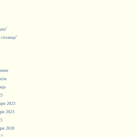
ата"
 столица"
тине
јела
ија
25
ори 2023
ри 2023
21
ри 2018
17