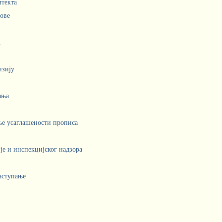
итекта
лове
.
изију
ања
ње усаглашености прописа
е и инспекцијског надзора
аступање