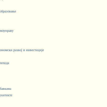
 образовање
амоуправу
кономски развој и инвестиције
рихода
абавкама
рхитекте