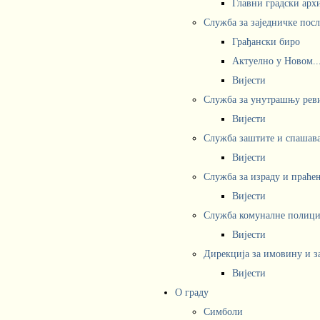
Главни градски арх
Служба за заједничке пос
Грађански биро
Актуелно у Новом..
Вијести
Служба за унутрашњу рев
Вијести
Служба заштите и спашав
Вијести
Служба за израду и праће
Вијести
Служба комуналне полициј
Вијести
Дирекција за имовину и з
Вијести
О граду
Симболи