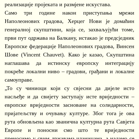
реализације пројеката и размјене искустава.
Само три године након приступања мрежи
Наполеонових градова, Херцег Нови је домаћин
генералној скупштини, која се, захваљујући томе,
први пут одржава на Балкану, истакао је предсједник
Европске федерације Наполеонових градова, Винсен
Шове (Vincent Chauvet). Како је казао, Скупштина
наглашава да истинску европску интеграцију
покреће локални ниво – градови, грађани и локалне
самоуправе.
„То су чиниоци који су свјесни да дијеле исто
насљеђе и да свијету заступају исте вриједности –
европске вриједности засноване на солидарности,
пријатељству и очувању културе. Због тога је ова
рута обновљена као званична културна рута Савјета
Европе и поносни смо што те вриједности
преносимо у свим државама чланицама, а надамо се