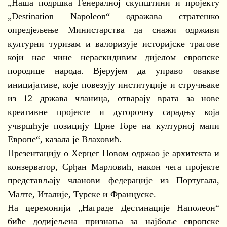
„Наша подршка Генералној скупштини и пројекту
„Destination Napoleon“ одражава стратешко
опредјељење Министарства да снажи одрживи
културни туризам и валоризује историјске трагове
који нас чине нераскидивим дијелом европске
породице народа. Вјерујем да управо овакве
иницијативе, које повезују институције и стручњаке
из 12 држава чланица, отварају врата за нове
креативне пројекте и дугорочну сарадњу која
учвршћује позицију Црне Горе на културној мапи
Европе“, казала је Влаховић.
Презентацију о Херцег Новом одржао је архитекта и
конзерватор, Срђан Марловић, након чега пројекте
представљају чланови федерације из Португала,
Малте, Италије, Турске и Француске.
На церемонији „Награде Дестинације Наполеон“
биће додијељена признања за најбоље европске