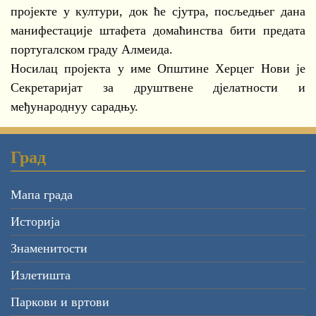
пројекте у култури, док ће сјутра, посљедњег дана
манифестације штафета домаћинства бити предата
португалском граду Алмеида.
Носилац пројекта у име Општине Херцег Нови је
Секретаријат за друштвене дјелатности и
међународнуу сарадњу.
Град
Мапа града
Историја
Знаменитости
Излетишта
Паркови и вртови