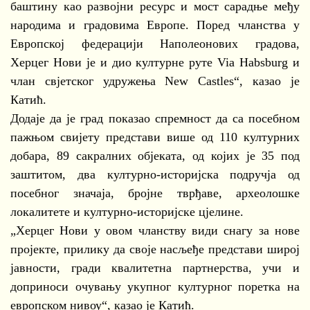
баштину као развојни ресурс и мост сарадње међу
народима и градовима Европе. Поред чланства у
Европској федерацији Наполеонових градова,
Херцег Нови је и дио културне руте Via Habsburg и
члан свјетског удружења New Castles“, казао је
Катић.
Додаје да је град показао спремност да са посебном
пажњом свијету представи више од 110 културних
добара, 89 сакралних објеката, од којих је 35 под
заштитом, два културно-историјска подручја од
посебног значаја, бројне тврђаве, археолошке
локалитете и културно-историјске цјелине.
„Херцег Нови у овом чланству види снагу за нове
пројекте, прилику да своје насљеђе представи широј
јавности, гради квалитетна партнерства, учи и
доприноси очувању укупног културног поретка на
европском нивоу“, казао је Катић.