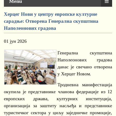
≡
Menu
Херцег Нови у центру европске културне
сарадње: Отворена Генерална скупштина
Наполеонових градова
01 јун 2026
Генерална скупштина
Наполеонових градова
данас је свечано отворена
у Херцег Новом.
Тродневна манифестација
окупила је представнике чланова федерације из 12
европских држава, културних институција,
организација за заштиту насљеђа и представнике
туристичког сектора у циљу заједничке промоције,