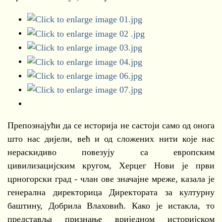
Препознајући да се историја не састоји само од онога
што нас дијели, већ и од сложених нити које нас
нераскидиво повезују са европским
цивилизацијским кругом, Херцег Нови је први
црногорски град - члан ове значајне мреже, казала је
генерална директорица Директората за културну
баштину, Добрила Влаховић. Како је истакла, то
представља признање вриједном историјском