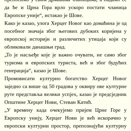
да ће и Црна Гора врло ускоро постати чланица
Европске уније“, истакао је Шове.
Како је казао, улога Херцег Новог као домаћина је од
посебног значаја због његових дубоких коријена у
европској историји и различитих утицаја који су
обликовали данашњи град.
„То је насљеђе које је важно очувати, не само због
туризма и европских туриста, већ и због будућих
генерација“, казао је Шове.
Промовисати културно богатство Херцег Новог
заједно са више од 50 градова у оквиру ове културне
руте представља велики успјех, казао је предсједник
Општине Херцег Нови, Стеван Катић.
„У времену када очекујемо пријем Црне Горе у
Европску унију, Херцег Нови је већ искорачио у
европски културни простор, препознајући културну