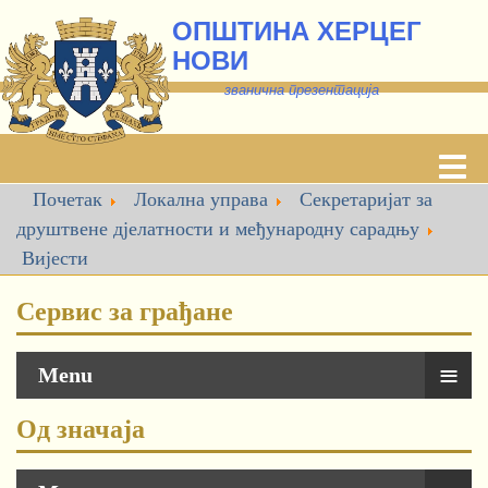
ОПШТИНА ХЕРЦЕГ
НОВИ
званична презентација
Почетак
Локална управа
Секретаријат за
друштвене дјелатности и међународну сарадњу
Вијести
Сервис за грађане
≡
Menu
Од значаја