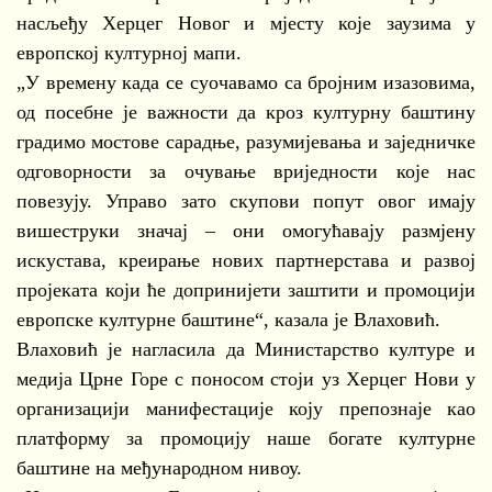
насљеђу Херцег Новог и мјесту које заузима у
европској културној мапи.
„У времену када се суочавамо са бројним изазовима,
од посебне је важности да кроз културну баштину
градимо мостове сарадње, разумијевања и заједничке
одговорности за очување вриједности које нас
повезују. Управо зато скупови попут овог имају
вишеструки значај – они омогућавају размјену
искустава, креирање нових партнерстава и развој
пројеката који ће допринијети заштити и промоцији
европске културне баштине“, казала је Влаховић.
Влаховић је нагласила да Министарство културе и
медија Црне Горе с поносом стоји уз Херцег Нови у
организацији манифестације коју препознаје као
платформу за промоцију наше богате културне
баштине на међународном нивоу.