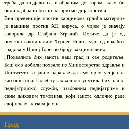
треба да подјели са изабраним доктором, како би
били одабрани битни алгоритми дијагностике.
Вид превенције против карцинома грлића материце
је вакцина против ХП вируса, о чијем је значају
говорила др Слађана Зградић. Истиче да је од
почетка вакцинације Херцег Нови један од водећих
градова у Црној Гори по броју вакцинисаних.
„Похвалила бих заиста наш град и све родитеље.
Баш смо добили похвале из Министарства здравља и
Института за јавно здравље да смо врло успјешна
као општина. Посебну захвалност упутила бих нашој
педијатријској служби, изабраним педијатрима и
свим њиховим тимовима, који заиста одлично раде
свој посао“ казала је она.
Град