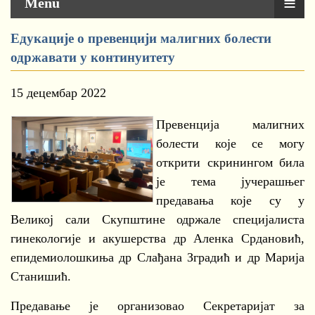
≡
Menu
Едукације о превенцији малигних болести
одржавати у континуитету
15 децембар 2022
Превенција малигних
болести које се могу
открити скринингом била
је тема јучерашњег
предавања које су у
Великој сали Скупштине одржале специјалиста
гинекологије и акушерства др Аленка Срдановић,
епидемиолошкиња др Слађана Зградић и др Марија
Станишић.
Предавање је организовао Секретаријат за