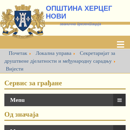
ОПШТИНА ХЕРЦЕГ
НОВИ
званична презентација
Почетак
Локална управа
Секретаријат за
друштвене дјелатности и међународну сарадњу
Вијести
Сервис за грађане
≡
Menu
Од значаја