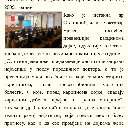
2009. године.
Како је истакла др
Станишић, иако је октобар
мјесец посвећен
превенцији карцинома
дојке, едукације тог типа
треба одржавати континуирано током цијеле године.
„Суштина данашњег предавања је оно што је заправо
најљепше у послу породичног доктора, а то је
превенција малигних болести, које се могу открити
скринингом, значи превентибилних малигних
болести, у које, поред карцинома дојке, спадају
карцином дебелог цријева и грлића материце“,
казала је др Станишић и истакла да је увијек боље
тежити раној дијагнози, која доноси много бољу
прогнозу, као и да све промјене на дојкама жена