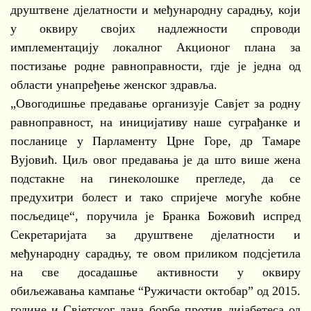
друштвене дјелатности и међународну сарадњу, који
у оквиру својих надлежности спроводи
имплементацију локалног Акционог плана за
постизање родне равноправности, гдје је једна од
области унапређење женског здравља.
„Овогодишње предавање организује Савјет за родну
равноправност, на иницијативу наше суграђанке и
посланице у Парламенту Црне Горе, др Тамаре
Вујовић. Циљ овог предавања је да што више жена
подстакне на гинеколошке прегледе, да се
предухитри болест и тако спријече могуће кобне
посљедице“, поручила је Бранка Божовић испред
Секретаријата за друштвене дјелатности и
међународну сарадњу, те овом приликом подсјетила
на све досадашње активности у оквиру
обиљежавања кампање “Ружичасти октобар” од 2015.
године и Свјетског дана борбе против дијабетеса од