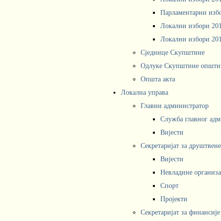
Парламентарни изб
Локални избори 20
Локални избори 20
Сједнице Скупштине
Одлуке Скупштине општи
Општа акта
Локална управа
Главни администратор
Служба главног адм
Вијести
Секретаријат за друштвен
Вијести
Невладине организа
Спорт
Пројекти
Секретаријат за финансије