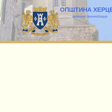
ОПШТИНА ХЕРЦ
званична презентација