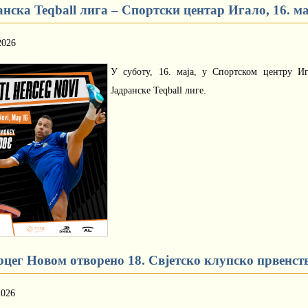
нска Teqball лига – Спортски центар Игало, 16. ма
2026
У суботу, 16. маја, у Спортском центру И
Јадранске Teqball лиге.
рцег Новом отворено 18. Свјетско клупско првенств
2026