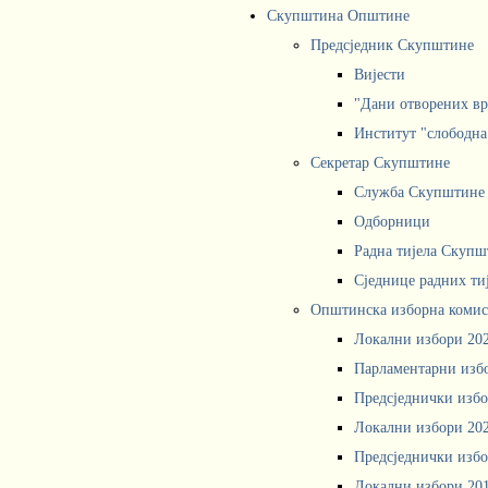
Скупштина Општине
Предсједник Скупштине
Вијести
"Дани отворених вр
Институт "слободна
Секретар Скупштине
Служба Скупштине
Одборници
Радна тијела Скупш
Сједнице радних ти
Општинска изборна комис
Локални избори 20
Парламентарни изб
Предсједнички избо
Локални избори 20
Предсједнички избо
Локални избори 20