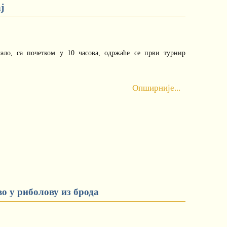
ј
гало, са почетком у 10 часова, одржаће се први турнир
Опширније...
о у риболову из брода