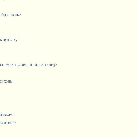
 образовање
амоуправу
кономски развој и инвестиције
рихода
абавкама
рхитекте