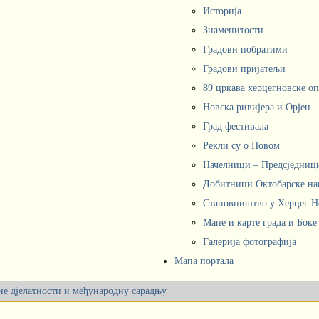
Историја
Знаменитости
Градови побратими
Градови пријатељи
89 цркава херцегновске о
Новска ривијера и Орјен
Град фестивала
Рекли су о Новом
Начелници – Предсједни
Добитници Октобарске на
Становништво у Херцег 
Мапе и карте града и Боке
Галерија фотографија
Мапа портала
не дјелатности и међународну сарадњу