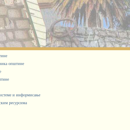
тине
дника општине
е
штине
системе и информисање
ским ресурсима