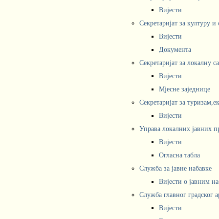
Вијести
Секретаријат за културу и
Вијести
Документа
Секретаријат за локалну с
Вијести
Мјесне заједнице
Секретаријат за туризам,е
Вијести
Управа локалних јавних п
Вијести
Огласна табла
Служба за јавне набавке
Вијести о јавним н
Служба главног градског а
Вијести