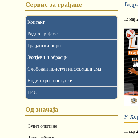
Сервис за грађане
Јадра
13 мај 
Контакт
Радно вријеме
Грађански биро
Захтјеви и обрасци
Слободан приступ информацијама
Водич кроз поступке
ГИС
Од значаја
У Хе
Буџет општине
11 мај 
Јавне набавке