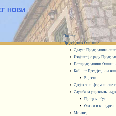
ЕГ НОВИ
Почетна
Предсједник Општине
Одлуке Предсједника опш
Извјештај о раду Предсје
Потпредсједници Општин
Кабинет Предсједника oп
Вијести
Одсјек за информационе 
Служба за управљање људ
Програм обука
Огласи и конкурси
Менаџер