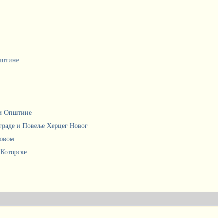
пштине
ци Општине
граде и Повеље Херцег Новог
Новом
 Которске