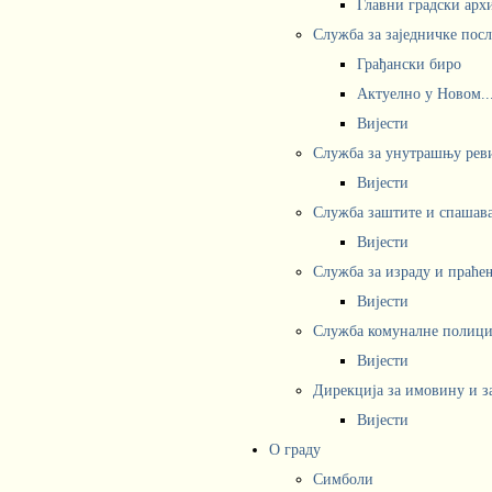
Главни градски арх
Служба за заједничке пос
Грађански биро
Актуелно у Новом..
Вијести
Служба за унутрашњу рев
Вијести
Служба заштите и спашав
Вијести
Служба за израду и праће
Вијести
Служба комуналне полициј
Вијести
Дирекција за имовину и з
Вијести
О граду
Симболи