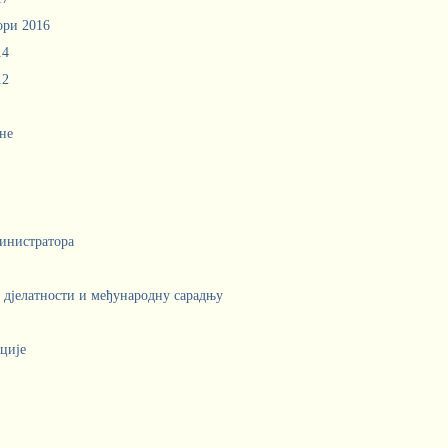
ори 2016
14
12
не
инистратора
е дјелатности и међународну сарадњу
ције