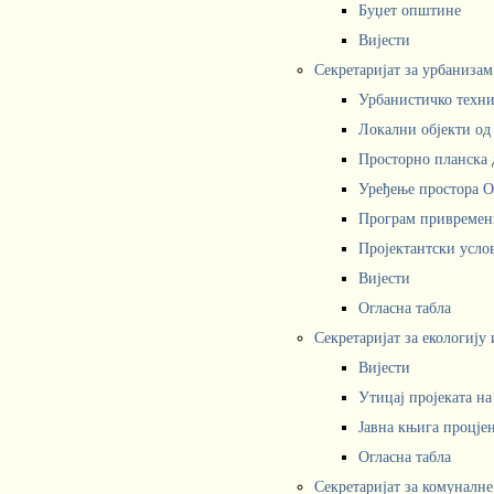
Буџет општине
Вијести
Секретаријат за урбаниза
Урбанистичко техни
Локални објекти од
Просторно планска 
Уређење простора 
Програм привремени
Пројектантски усл
Вијести
Огласна табла
Секретаријат за екологију
Вијести
Утицај пројеката н
Јавна књига процјен
Огласна табла
Секретаријат за комуналне