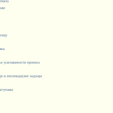
итекта
лове
.
изију
ања
ње усаглашености прописа
е и инспекцијског надзора
аступање