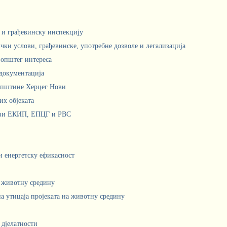
м и грађевинску инспекцију
чки услови, грађевинске, употребне дозволе и легализација
 општег интереса
документација
Општине Херцег Нови
х објеката
ови ЕКИП, ЕПЦГ и РВС
 и енергетску ефикасност
а животну средину
а утицаја пројеката на животну средину
 дјелатности