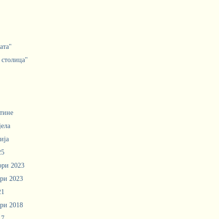
ата"
 столица"
тине
јела
ија
25
ори 2023
ри 2023
21
ри 2018
17