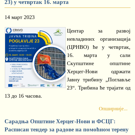
23) у четвртак 16. марта
14 март 2023
Центар за развој
невладиних организација
(ЦРНВО) ће у четвртак,
16. марта у сали
Скупштине општине
Херцег-Нови одржати
Јавну трибину „Поглавље
23“. Трибина ће трајати од
13 до 16 часова.
Опширније...
Сарадња Општине Херцег-Нови и ФСЦГ:
Расписан тендер за радове на помоћном терену