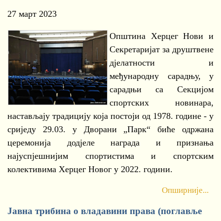
27 март 2023
Општина Херцег Нови и
Секретаријат за друштвене
дјелатности и
међународну сарадњу, у
сарадњи са Секцијом
спортских новинара,
настављају традицију која постоји од 1978. године - у
сриједу 29.03. у Дворани „Парк“ биће одржана
церемонија додјеле награда и признања
најуспјешнијим спортистима и спортским
колективима Херцег Новог у 2022. години.
Опширније...
Јавна трибина о владавини права (поглавље