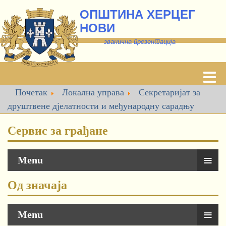
ОПШТИНА ХЕРЦЕГ
НОВИ
званична презентација
Почетак
Локална управа
Секретаријат за
друштвене дјелатности и међународну сарадњу
Сервис за грађане
≡
Menu
Од значаја
≡
Menu