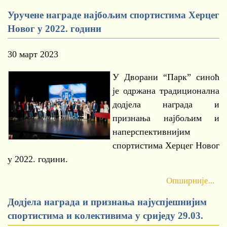
Уручене награде најбољим спортистима Херцег
Новог у 2022. години
30 март 2023
У Дворани “Парк” синоћ
је одржана традиционална
додјела награда и
признања најбољим и
наперспективнијим
спортистима Херцег Новог
у 2022. години.
Опширније...
Додјела награда и признања најуспјешнијим
спортистима и колективима у сриједу 29.03.