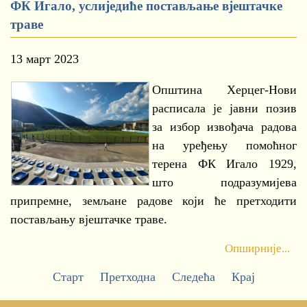
ФК Игало, услиједиће постављање вјештачке
траве
13 март 2023
Општина Херцег-Нови
расписала је јавни позив
за избор извођача радова
на уређењу помоћног
терена ФК Игало 1929,
што подразумијева
припремне, земљане радове који ће претходити
постављању вјештачке траве.
Опширније...
Старт
Претходна
Следећа
Крај