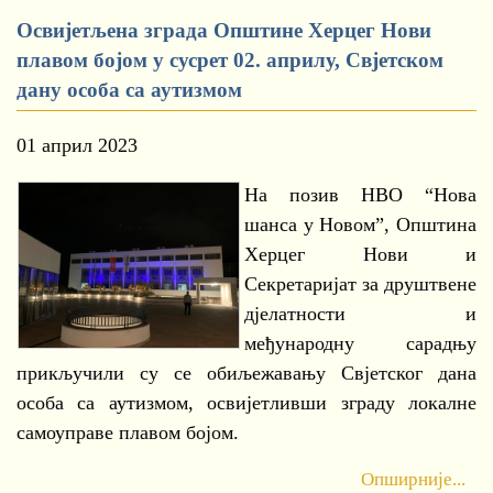
Освијетљена зграда Општине Херцег Нови
плавом бојом у сусрет 02. априлу, Свјетском
дану особа са аутизмом
01 април 2023
На позив НВО “Нова
шанса у Новом”, Општина
Херцег Нови и
Секретаријат за друштвене
дјелатности и
међународну сарадњу
прикључили су се обиљежавању Свјетског дана
особа са аутизмом, освијетливши зграду локалне
самоуправе плавом бојом.
Опширније...