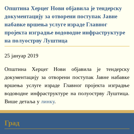
Општина Херцег Нови објавила је тендерску
документацију за отворени поступак Јавне
набавке вршења услуге израде Главног
пројекта изградње водоводне инфраструктуре
на полуострву Луштица
25 јануар 2019
Општина Херцег Нови објавила је тендерску
документацију за отворени поступак Јавне набавке
вршења услуге израде Главног пројекта изградње
водоводне инфраструктуре на полуострву Луштица.
Више детаља у
линку
.
Град