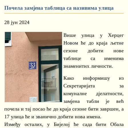
Почела замјена таблица са називима улица
28 јун 2024
Више улица у Херцег
Новом ће до краја љетне
сезоне добити нове
таблице са именима
знаменитих личности.
Како информишу из
Секретаријата за
комуналне дјелатности,
замјена табли је већ
почела и тај посао ће до краја сезоне бити завршен, а
17 улица ће и званично добити нова имена.
Између осталих, у Бијелој ће сада бити Обала