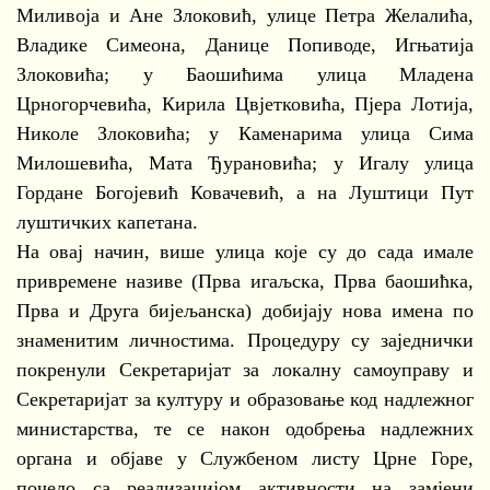
Миливоја и Ане Злоковић, улице Петра Желалића,
Владике Симеона, Данице Попиводе, Игњатија
Злоковића; у Баошићима улица Младена
Црногорчевића, Кирила Цвјетковића, Пјера Лотија,
Николе Злоковића; у Каменарима улица Сима
Милошевића, Мата Ђурановића; у Игалу улица
Гордане Богојевић Ковачевић, а на Луштици Пут
луштичких капетана.
На овај начин, више улица које су до сада имале
привремене називе (Прва игаљска, Прва баошићка,
Прва и Друга бијељанска) добијају нова имена по
знаменитим личностима. Процедуру су заједнички
покренули Секретаријат за локалну самоуправу и
Секретаријат за културу и образовање код надлежног
министарства, те се након одобрења надлежних
органа и објаве у Службеном листу Црне Горе,
почело са реализацијом активности на замјени