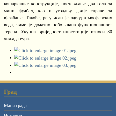
кошаркашке конструкције, постављање два гола за
мини фудбал, као и уградњу двије справе за
вјежбање. Такође, регулисан је одвод атмосферских
вода, чиме је додатно побољшана функционалност
терена. Укупна вриједност инвестиције износи 30
хиљада еура.
Град
Мапа града
Историја