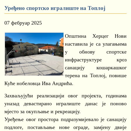
Уређено спортско игралиште на Топлој
07 фебруар 2025
Општина Херцег Нови
наставила је са улагањима
у обнову спортске
инфраструктуре кроз
санацију кошаркашког
терена на Топлој, повише
Куће нобеловца Ива Андрића.
Захваљујући реализацији овог пројекта, годинама
уназад девастирано игралиште данас је поново
мјесто за окупљање и рекреацију.
Уређење овог простора подразумијевало је санацију
подлоге, постављање нове ограде, замјену двије