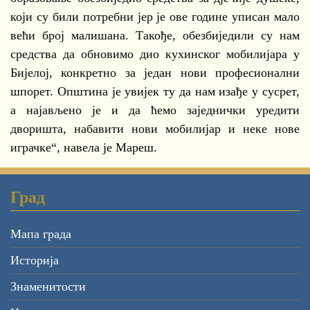
који су били потребни јер је ове године уписан мало
већи број малишана. Такође, обезбиједили су нам
средства да обновимо дио кухинског мобилијара у
Бијелој, конкретно за један нови професионални
шпорет. Општина је увијек ту да нам изађе у сусрет,
а најављено је и да ћемо заједнички уредити
дворишта, набавити нови мобилијар и неке нове
играчке“, навела је Мареш.
Град
Мапа града
Историја
Знаменитости