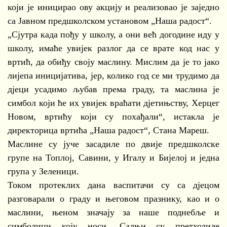
који је иницирао ову акцију и реализовао је заједно
са Јавном предшколском установом „Наша радост“.
„Сјутра када пођу у школу, а они већ догодине иду у
школу, имаће увијек разлог да се врате код нас у
вртић, да обиђу своју маслину. Мислим да је то јако
лијепа иницијатива, јер, колико год се ми трудимо да
дјеци усадимо љубав према граду, та маслина је
симбол који ће их увијек враћати дјетињству, Херцег
Новом, вртићу који су похађали“, истакла је
директорица вртића „Наша радост“, Стана Мареш.
Маслине су јуче засадиле по двије предшколске
групе на Топлој, Савини, у Игалу и Бијелој и једна
група у Зеленици.
Током протеклих дана васпитачи су са дјецом
разговарали о граду и његовом празнику, као и о
маслини, њеном значају за наше поднебље и
симболици коју носи. Садњи су претходиле