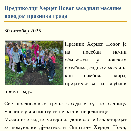
Предшколци Херцег Новог засадили маслине
поводом празника града
30 октобар 2025
Празник Херцег Новог је
на посебан начин
обиљежен у новским
вртићима, садњом маслина
као симбола мира,
пријатељства и љубави
према граду.
Све предшколске групе засадиле су по садницу
маслине у дворишту своје васпитне јединице.
Маслине и садни материјал донирао је Секретаријат
за комуналне дјелатности Општине Херцег Нови,