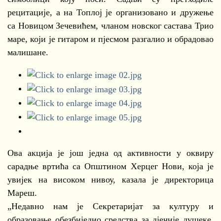
рецитације, а на Топлој је организовано и дружење
са Новицом Зечевићем, чланом новског састава Трио
маре, који је гитаром и пјесмом разгалио и обрадовао
малишане.
Ова акција је још једна од активности у оквиру
сарадње вртића са Општином Херцег Нови, која је
увијек на високом нивоу, казала је директорица
Мареш.
„Недавно нам је Секретаријат за културу и
образовање обезбиједио средства за дјечије душеке,