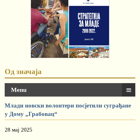
Од значаја
≡
Menu
Млади новски волонтери посјетили суграђане
у Дому „Грабовац“
28 мај 2025