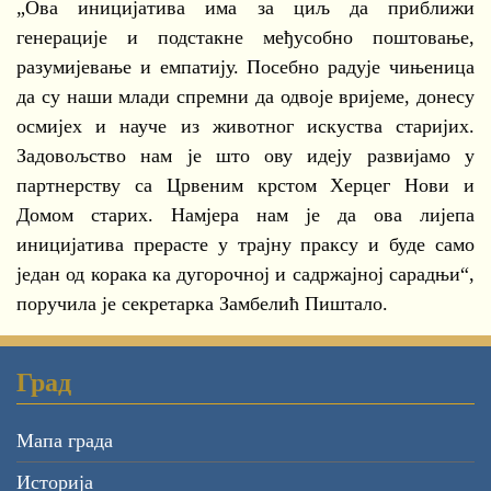
„Ова иницијатива има за циљ да приближи
генерације и подстакне међусобно поштовање,
разумијевање и емпатију. Посебно радује чињеница
да су наши млади спремни да одвоје вријеме, донесу
осмијех и науче из животног искуства старијих.
Задовољство нам је што ову идеју развијамо у
партнерству са Црвеним крстом Херцег Нови и
Домом старих. Намјера нам је да ова лијепа
иницијатива прерасте у трајну праксу и буде само
један од корака ка дугорочној и садржајној сарадњи“,
поручила је секретарка Замбелић Пиштало.
Град
Мапа града
Историја