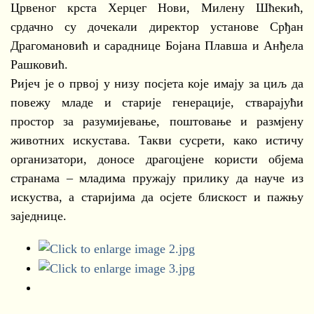
Црвеног крста Херцег Нови, Милену Шћекић,
срдачно су дочекали директор установе Срђан
Драгомановић и сараднице Бојана Плавша и Анђела
Рашковић.
Ријеч је о првој у низу посјета које имају за циљ да
повежу младе и старије генерације, стварајући
простор за разумијевање, поштовање и размјену
животних искустава. Такви сусрети, како истичу
организатори, доносе драгоцјене користи објема
странама – младима пружају прилику да науче из
искуства, а старијима да осјете блискост и пажњу
заједнице.