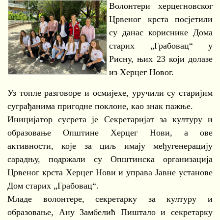
Волонтери херцегновског
Црвеног крста посјетили
су данас кориснике Дома
старих „Грабовац“ у
Рисну, њих 23 који долазе
из Херцег Новог.
Уз топле разговоре и осмијехе, уручили су старијим
суграђанима пригодне поклоне, као знак пажње.
Иницијатор сусрета је Секретаријат за културу и
образовање Општине Херцег Нови, а ове
активности, које за циљ имају међугенерацију
сарадњу, подржали су Општинска организација
Црвеног крста Херцег Нови и управа Јавне установе
Дом старих „Грабовац“.
Младе волонтере, секретарку за културу и
образовање, Ану Замбелић Пиштало и секретарку