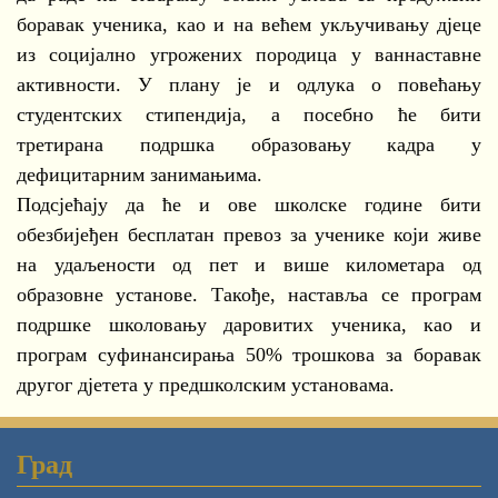
боравак ученика, као и на већем укључивању дјеце
из социјално угрожених породица у ваннаставне
активности. У плану је и одлука о повећању
студентских стипендија, а посебно ће бити
третирана подршка образовању кадра у
дефицитарним занимањима.
Подсјећају да ће и ове школске године бити
обезбијеђен бесплатан превоз за ученике који живе
на удаљености од пет и више километара од
образовне установе. Такође, наставља се програм
подршке школовању даровитих ученика, као и
програм суфинансирања 50% трошкова за боравак
другог дјетета у предшколским установама.
Град