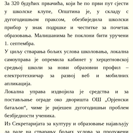
За 320 будућих првачића, који ће по први пут сјести
у школске клупе, Општина је, у складу с
дугогодишњом праксом, обезбиједила школски
прибор у знак подршке и честитке за почетак
образовања. Малишанима ће поклони бити уручени
1. септембра.
У циљу стварања бољих услова школовања, локална
самоуправа је опремила кабинет у херцегновској
средњој школи за нови образовни профил –
електротехничар за развој веб и мобилних
апликација.
Локална управа издвојила је средства и за
постављање ограде око дворишта ОШ „Орјенски
батаљон“, чиме је ријешен дугогодишњи проблем
безбједности ученика.
Из Секретаријата за културу и образовање најављују
да раде на стварању бољих услова за продужени