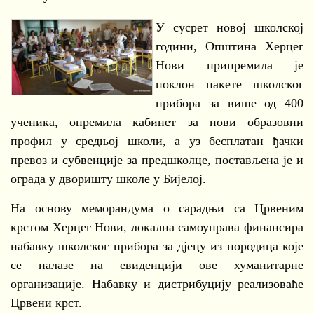
У сусрет новој школској
години, Општина Херцег
Нови припремила је
поклон пакете школског
прибора за више од 400
ученика, опремила кабинет за нови образовни
профил у средњој школи, а уз бесплатан ђачки
превоз и субвенције за предшколце, постављена је и
ограда у дворишту школе у Бијелој.
На основу меморандума о сарадњи са Црвеним
крстом Херцег Нови, локална самоуправа финансира
набавку школског прибора за дјецу из породица које
се налазе на евиденцији ове хуманитарне
организације. Набавку и дистрибуцију реализоваће
Црвени крст.