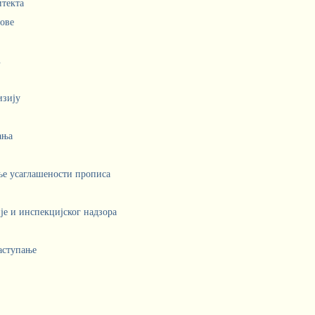
итекта
лове
.
изију
ања
ње усаглашености прописа
е и инспекцијског надзора
аступање