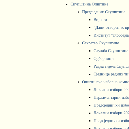
Скупштина Општине
Предсједник Скупштине
Вијести
"Дани отворених вр
Институт "слободна
Секретар Скупштине
Служба Скупштине
Одборници
Радна тијела Скупш
Сједнице радних ти
Општинска изборна комис
Локални избори 20
Парламентарни изб
Предсједнички избо
Локални избори 20
Предсједнички избо
Локални избори 20