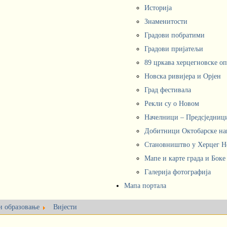
Историја
Знаменитости
Градови побратими
Градови пријатељи
89 цркава херцегновске о
Новска ривијера и Орјен
Град фестивала
Рекли су о Новом
Начелници – Предсједни
Добитници Октобарске на
Становништво у Херцег 
Мапе и карте града и Боке
Галерија фотографија
Мапа портала
 и образовање
Вијести