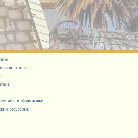
тине
дника општине
е
штине
системе и информисање
ским ресурсима