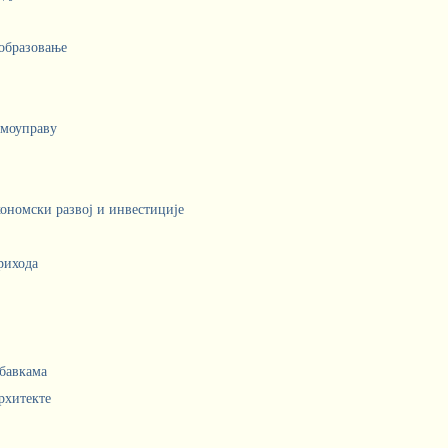
 образовање
амоуправу
кономски развој и инвестиције
рихода
абавкама
рхитекте