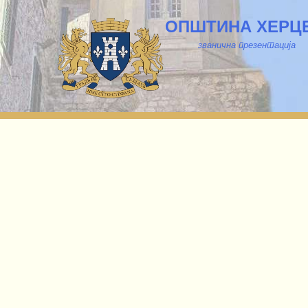
ОПШТИНА ХЕРЦ
званична презентација