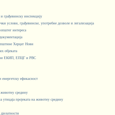
м и грађевинску инспекцију
чки услови, грађевинске, употребне дозволе и легализација
 општег интереса
документација
Општине Херцег Нови
х објеката
ови ЕКИП, ЕПЦГ и РВС
 и енергетску ефикасност
а животну средину
а утицаја пројеката на животну средину
 дјелатности