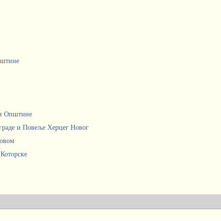
пштине
ци Општине
граде и Повеље Херцег Новог
Новом
 Которске