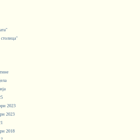
ата"
 столица"
тине
јела
ија
25
ори 2023
ри 2023
21
ри 2018
17