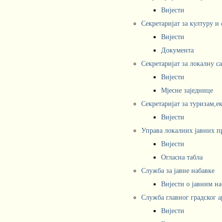
Вијести
Секретаријат за културу и
Вијести
Документа
Секретаријат за локалну с
Вијести
Мјесне заједнице
Секретаријат за туризам,е
Вијести
Управа локалних јавних п
Вијести
Огласна табла
Служба за јавне набавке
Вијести о јавним н
Служба главног градског а
Вијести