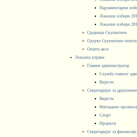
Парламентарни изб
Локални избори 20
Локални избори 20
Сједнице Скупштине
Одлуке Скупштине општи
Општа акта
Локална управа
Главни администратор
Служба главног адм
Вијести
Секретаријат за друштвен
Вијести
Невладине организа
Спорт
Пројекти
Секретаријат за финансије