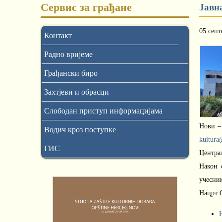
Сервис за грађане
Јавн
05 септ
Контакт
Радно вријеме
Грађански биро
Захтјеви и обрасци
Слободан приступ информацијама
Нови –
Водич кроз поступке
kultura
ГИС
Централ
Након 
учесник
Нацрт О