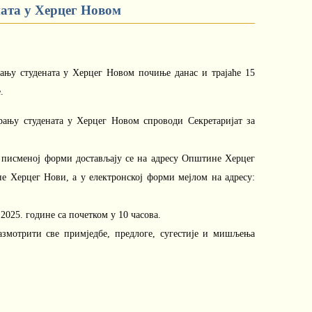
ната у Херцег Новом
ању студената у Херцег Новом почиње данас и трајаће 15
.
рању студената у Херцег Новом спроводи Секретаријат за
 писменој форми достављају се на адресу Општине Херцег
е Херцег Нови, а у електронској форми мејлом на адресу:
025. године са почетком у 10 часова.
размотрити све примједбе, предлоге, сугестије и мишљења