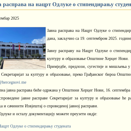
а расправа на нацрт Одлуке о стипендирању студе
ембар 2025
Јавна расправа на Нацрт Одлуке о стипендир
дана, закључно са 19. септембром 2025. године
Јавну расправу на Нацрт Одлуке о стипенди
културу и образовање Општине Херцег Нови.
Примједбе, предлози, сугестије и мишљења у
 Секретаријат за културу и образовање, преко Грађанског бироа Општин
@hercegnovi.me
на јавна расправа биће одржана у Општини Херцег Нови, 16. септембра 2
спроведене јавне расправе Секретаријат за културу и образовање ће 
а и сачинити Извјештај о спроведеној јавној расправи.
длуке и осталу документацију можете преузети овдје:
Нацрт Одлуке о стипендирању студената