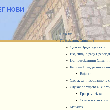
ЕГ НОВИ
Почетна
Предсједник Општине
Одлуке Предсједника опш
Извјештај о раду Предсје
Потпредсједници Општин
Кабинет Предсједника oп
Вијести
Одсјек за информационе 
Служба за управљање људ
Програм обука
Огласи и конкурси
Менаџер