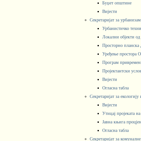
Буџет општине
Вијести
Секретаријат за урбаниза
Урбанистичко техни
Локални објекти од
Просторно планска 
Уређење простора 
Програм привремени
Пројектантски усл
Вијести
Огласна табла
Секретаријат за екологију
Вијести
Утицај пројеката н
Јавна књига процјен
Огласна табла
Секретаријат за комуналне