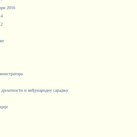
ори 2016
14
12
не
инистратора
е дјелатности и међународну сарадњу
ције