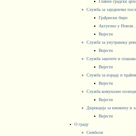
Главни градски арх
Служба за заједничке пос
Грађански биро
Актуелно у Новом..
Вијести
Служба за унутрашњу рев
Вијести
Служба заштите и спашав
Вијести
Служба за израду и праће
Вијести
Служба комуналне полициј
Вијести
Дирекција за имовину и з
Вијести
О граду
Симболи