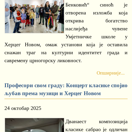
Бенковић“ синоћ је
отворена изложба која
открива богатство
наслијеђа чувене
Умјетничке школе у
Херцег Новом, омаж установи која је оставила
снажан траг на културни идентитет града и
савремену црногорску ликовност.
Опширније...
Професори свом граду: Концерт класике спојио
љубав према музици и Херцег Новом
24 октобар 2025
Дванаест композиција
класике сабрао је одличан