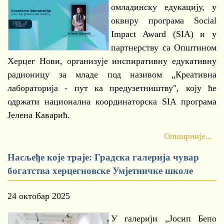
омладинску едукацију, у
оквиру програма Social
Impact Award (SIA) и у
партнерству са Општином
Херцег Нови, организује инспиративну едукативну
радионицу за младе под називом „Креативна
лабораторија - пут ка предузетништву", коју ће
одржати национална координаторска SIA програма
Јелена Каварић.
Опширније...
Насљеђе које траје: Градска галерија чувар
богатства херцегновске Умјетничке школе
24 октобар 2025
У галерији „Јосип Бепо