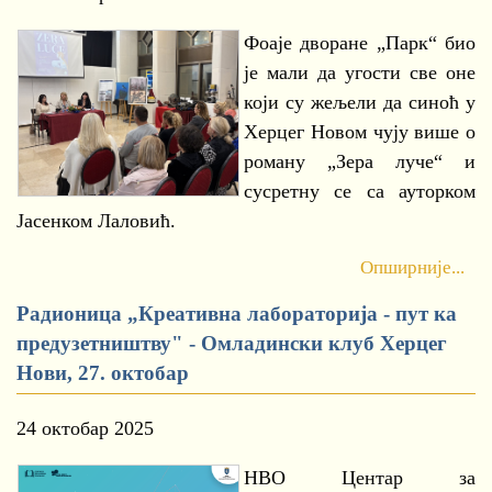
Фоаје дворане „Парк“ био
је мали да угости све оне
који су жељели да синоћ у
Херцег Новом чују више о
роману „Зера луче“ и
сусретну се са ауторком
Јасенком Лаловић.
Опширније...
Радионица „Креативна лабораторија - пут ка
предузетништву" - Омладински клуб Херцег
Нови, 27. октобар
24 октобар 2025
НВО Центар за