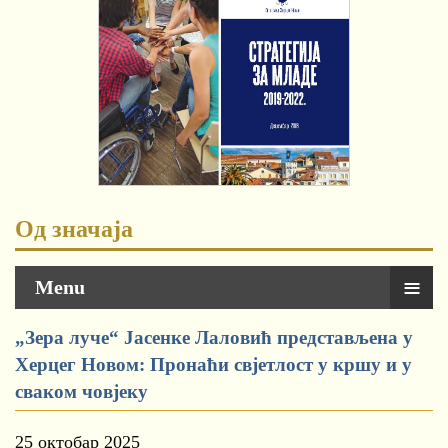
Од значаја
≡
Menu
„Зера луче“ Јасенке Лаловић представљена у
Херцег Новом: Пронаћи свјетлост у кршу и у
сваком човјеку
25 октобар 2025