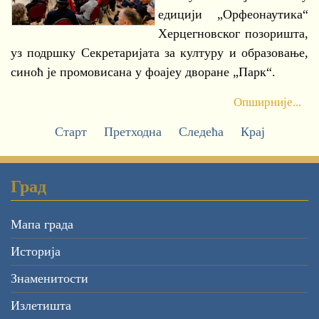
едицији „Орфеонаутика“
Херцегновског позоришта,
уз подршку Секретаријата за културу и образовање,
синоћ је промовисана у фоајеу дворане „Парк“.
Опширније...
Старт
Претходна
Следећа
Крај
Град
Мапа града
Историја
Знаменитости
Излетишта