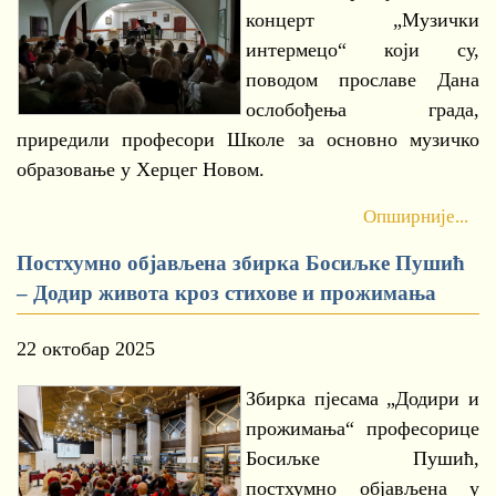
концерт „Музички
интермецо“ који су,
поводом прославе Дана
ослобођења града,
приредили професори Школе за основно музичко
образовање у Херцег Новом.
Опширније...
Постхумно објављена збирка Босиљке Пушић
– Додир живота кроз стихове и прожимања
22 октобар 2025
Збирка пјесама „Додири и
прожимања“ професорице
Босиљке Пушић,
постхумно објављена у